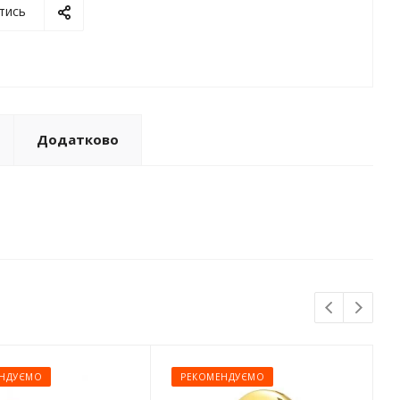
тись
Додатково
НДУЄМО
РЕКОМЕНДУЄМО