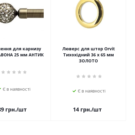
чення для карнизу
Люверс для штор Orvit
САВОНА 25 мм АНТИК
Тихохідний 36 х 65 мм
ЗОЛОТО
Є в наявності
Є в наявності
14
грн.
/шт
89
грн.
/шт