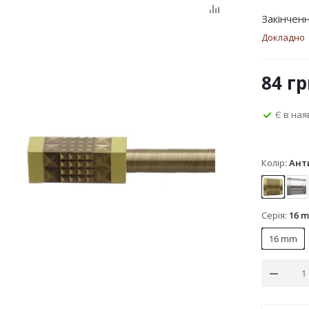
Закінченн
Докладно
84
гр
Є в ная
Колір:
Ант
Антик 
Са
Серія:
16 
16 mm