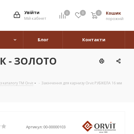
Увійти
Кошик
0
0
0
0
Мій кабінет
порожній
Блог
Контакти
ИК - ЗОЛОТО
 каталогу TM Orvit
-
Закінчення для карнизу Orvit РУБІКЕЛА 16 мм
Артикул:
00-00000103