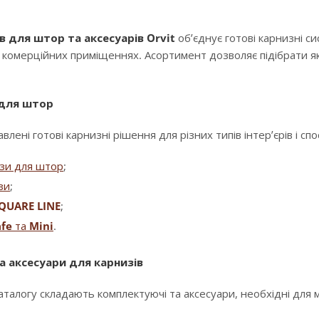
в для штор та аксесуарів Orvit
об’єднує готові карнизні с
і комерційних приміщеннях. Асортимент дозволяє підібрати як
 для штор
влені готові карнизні рішення для різних типів інтер’єрів і сп
изи для штор
;
зи
;
QUARE LINE
;
fe
та
Mini
.
а аксесуари для карнизів
аталогу складають комплектуючі та аксесуари, необхідні для