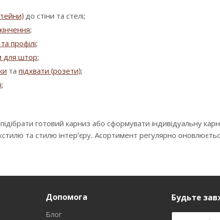
штейни)
до стіни та стелі;
кінчення
;
та профілі
;
и для штор
;
зки
та
підхвати (розети)
;
і
;
 підібрати готовий карниз або сформувати індивідуальну кар
екстилю та стилю інтер’єру. Асортимент регулярно оновлюєть
Допомога
Будьте завж
Блог