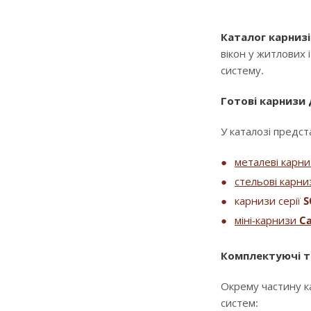
Каталог карнизі
вікон у житлових 
систему.
Готові карнизи
У каталозі предста
металеві карн
стельові карни
карнизи серії
S
міні-карнизи
Ca
Комплектуючі т
Окрему частину к
систем: