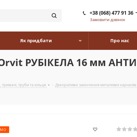
+38 (068) 477 91 36
Замовити дзвінок
Як придбати
Про нас
 Orvit РУБІКЕЛА 16 мм АНТ
тримачі, труби та кільця.
-
Декоративні закінчення металевих карнизів з
ЄМО