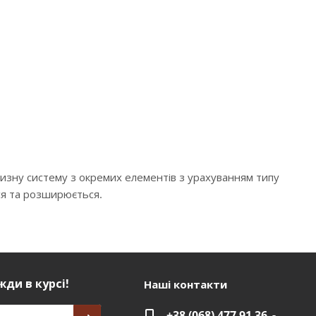
низну систему з окремих елементів з урахуванням типу
ся та розширюється.
ди в курсі!
Наші контакти
+38 (068) 477 91 36