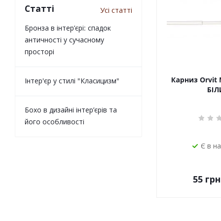
Статті
Усі статті
Бронза в інтер’єрі: спадок
античності у сучасному
просторі
Карниз Orvit 
Інтер'єр у стилі "Класицизм"
БІЛ
Бохо в дизайні інтер’єрів та
його особливості
Є в н
55
грн