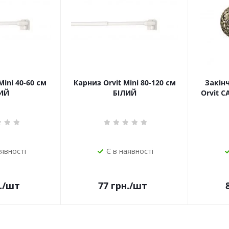
Mini 40-60 см
Карниз Orvit Mini 80-120 см
Закін
ИЙ
БІЛИЙ
Orvit 
аявності
Є в наявності
.
/шт
77
грн.
/шт