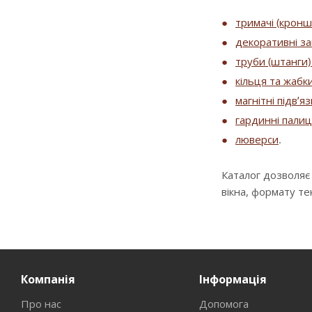
тримачі (крон
декоративні за
труби (штанги) 
кільця та жабк
магнітні підв’я
гардинні палиц
люверси
.
Каталог дозволяє
вікна, формату т
Компанія
Інформація
Про нас
Допомога