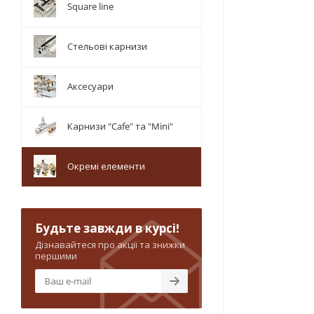
Square line
Стельові карнизи
Аксесуари
Карнизи "Cafe" та "Mini"
Окремі елементи
Будьте завжди в курсі!
Дізнавайтеся про акції та знижки
першими