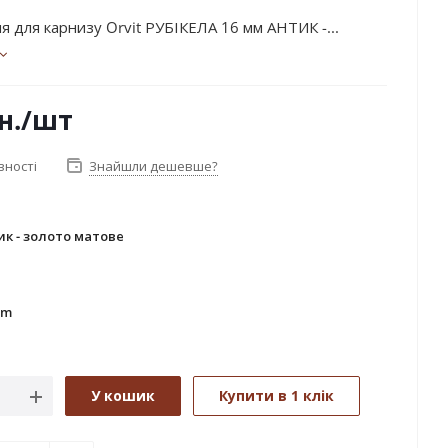
я для карнизу Orvit РУБІКЕЛА 16 мм АНТИК -...
н.
/шт
вності
Знайшли дешевше?
ик - золото матове
- золото матове
тин - хром
mm
У кошик
Купити в 1 клік