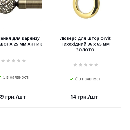
чення для карнизу
Люверс для штор Orvit
САВОНА 25 мм АНТИК
Тихохідний 36 х 65 мм
ЗОЛОТО
Є в наявності
Є в наявності
14
грн.
/шт
89
грн.
/шт