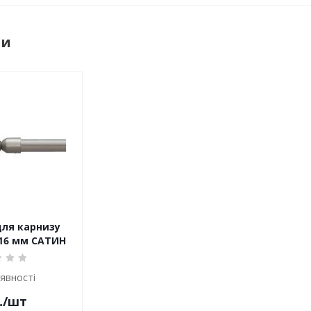
ри
для карнизу
 16 мм САТИН
аявності
.
/шт