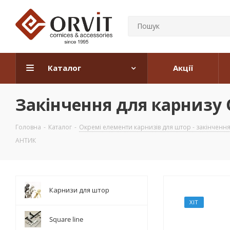
Каталог
Акції
Закінчення для карнизу
Головна
-
Каталог
-
Окремі елементи карнизів для штор - закінчення, 
АНТИК
Карнизи для штор
ХІТ
Square line