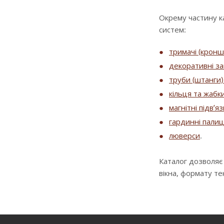
Окрему частину к
систем:
тримачі (крон
декоративні за
труби (штанги) 
кільця та жабк
магнітні підв’я
гардинні палиц
люверси
.
Каталог дозволяє
вікна, формату т