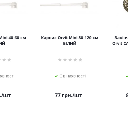
Mini 40-60 см
Карниз Orvit Mini 80-120 см
Закін
ИЙ
БІЛИЙ
Orvit 
аявності
Є в наявності
.
/шт
77
грн.
/шт