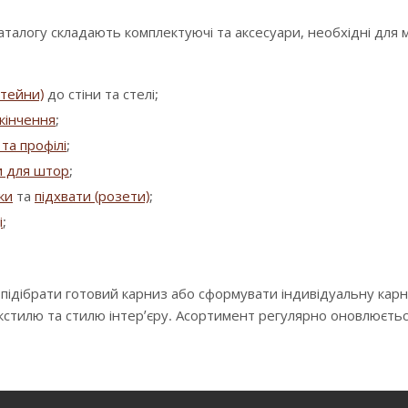
аталогу складають комплектуючі та аксесуари, необхідні для
штейни)
до стіни та стелі;
кінчення
;
та профілі
;
и для штор
;
зки
та
підхвати (розети)
;
і
;
 підібрати готовий карниз або сформувати індивідуальну кар
екстилю та стилю інтер’єру. Асортимент регулярно оновлюєть