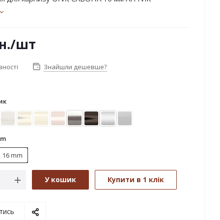
н.
/шт
вності
Знайшли дешевше?
ик
ле золото
Біле золото (матове)
Золото
Золото матове
Мідь
Нержавіюча сталь
Онікс
Сатин
Чорний оксамит
mm
16 mm
У кошик
Купити в 1 клік
тись