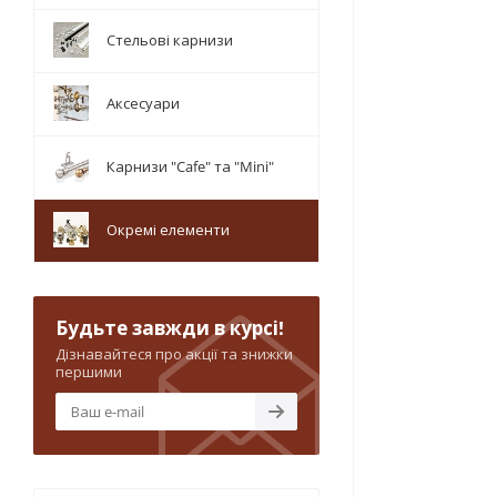
Стельові карнизи
Аксесуари
Карнизи "Cafe" та "Mini"
Окремі елементи
Будьте завжди в курсі!
Дізнавайтеся про акції та знижки
першими