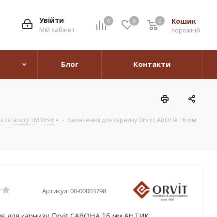
Увійти
Кошик
0
0
0
0
Мій кабінет
порожній
Блог
Контакти
 каталогу TM Orvit
-
Закінчення для карнизу Orvit САВОНА 16 мм
Артикул:
00-00003798
ня для карнизу Orvit САВОНА 16 мм АНТИК