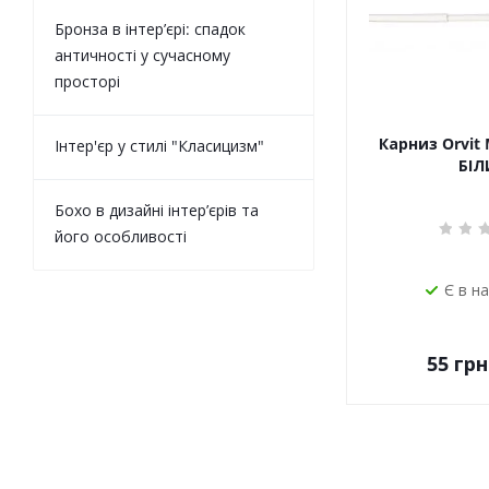
Бронза в інтер’єрі: спадок
античності у сучасному
просторі
Карниз Orvit 
Інтер'єр у стилі "Класицизм"
БІЛ
Бохо в дизайні інтер’єрів та
його особливості
Є в н
55
грн