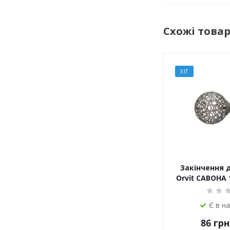
Схожі това
ХІТ
Закінчення 
Orvit САВОНА
Є в н
86
грн