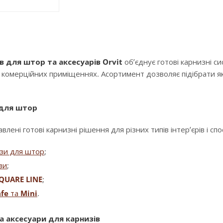
в для штор та аксесуарів Orvit
об’єднує готові карнизні с
і комерційних приміщеннях. Асортимент дозволяє підібрати як
 для штор
влені готові карнизні рішення для різних типів інтер’єрів і сп
изи для штор
;
зи
;
QUARE LINE
;
fe
та
Mini
.
а аксесуари для карнизів