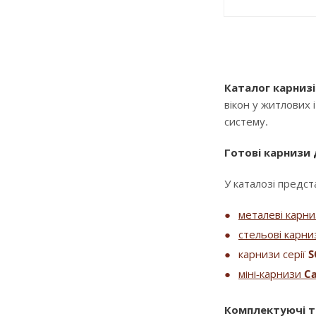
Каталог карнизі
вікон у житлових 
систему.
Готові карнизи
У каталозі предста
металеві карн
стельові карни
карнизи серії
S
міні-карнизи
Ca
Комплектуючі т