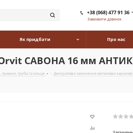
+38 (068) 477 91 36
Замовити дзвінок
Як придбати
Про нас
 Orvit САВОНА 16 мм АНТИК
тримачі, труби та кільця.
-
Декоративні закінчення металевих карнизів з
Закінчен