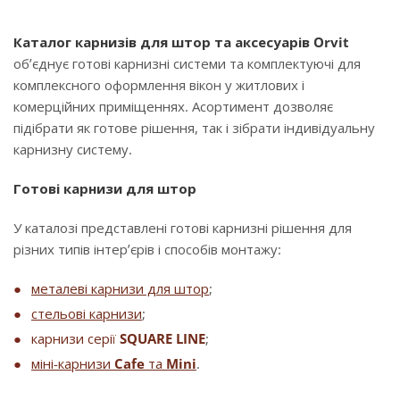
Каталог карнизів для штор та аксесуарів Orvit
об’єднує готові карнизні системи та комплектуючі для
комплексного оформлення вікон у житлових і
комерційних приміщеннях. Асортимент дозволяє
підібрати як готове рішення, так і зібрати індивідуальну
карнизну систему.
Готові карнизи для штор
У каталозі представлені готові карнизні рішення для
різних типів інтер’єрів і способів монтажу:
металеві карнизи для штор
;
стельові карнизи
;
карнизи серії
SQUARE LINE
;
міні-карнизи
Cafe
та
Mini
.