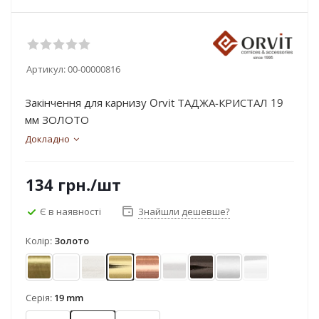
Артикул:
00-00000816
Закінчення для карнизу Orvit ТАДЖА-КРИСТАЛ 19
мм ЗОЛОТО
Докладно
134
грн.
/шт
Є в наявності
Знайшли дешевше?
Колір:
Золото
Антик
Арктіс
Біле золото (матове)
Золото
Мідь
Нержавіюча сталь
Онікс
Сатин
Хром
Серія:
19 mm