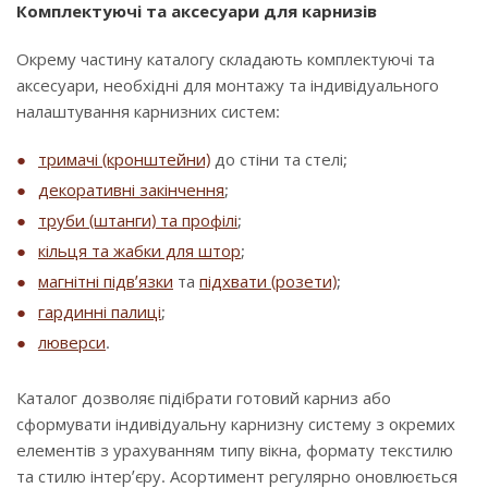
Комплектуючі та аксесуари для карнизів
Окрему частину каталогу складають комплектуючі та
аксесуари, необхідні для монтажу та індивідуального
налаштування карнизних систем:
тримачі (кронштейни)
до стіни та стелі;
декоративні закінчення
;
труби (штанги) та профілі
;
кільця та жабки для штор
;
магнітні підв’язки
та
підхвати (розети)
;
гардинні палиці
;
люверси
.
Каталог дозволяє підібрати готовий карниз або
сформувати індивідуальну карнизну систему з окремих
елементів з урахуванням типу вікна, формату текстилю
та стилю інтер’єру. Асортимент регулярно оновлюється