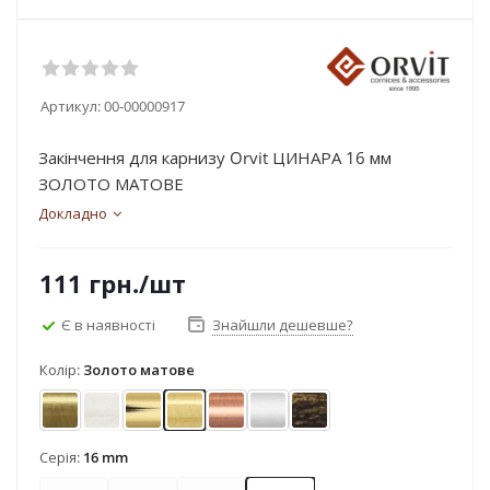
Артикул:
00-00000917
Закінчення для карнизу Orvit ЦИНАРА 16 мм
ЗОЛОТО МАТОВЕ
Докладно
111
грн.
/шт
Є в наявності
Знайшли дешевше?
Колір:
Золото матове
Антик
Біле золото (матове)
Золото
Золото матове
Мідь
Сатин
Чорне золото
Серія:
16 mm