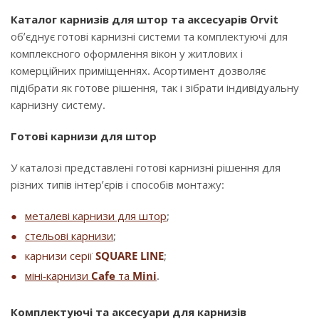
Каталог карнизів для штор та аксесуарів Orvit
об’єднує готові карнизні системи та комплектуючі для
комплексного оформлення вікон у житлових і
комерційних приміщеннях. Асортимент дозволяє
підібрати як готове рішення, так і зібрати індивідуальну
карнизну систему.
Готові карнизи для штор
У каталозі представлені готові карнизні рішення для
різних типів інтер’єрів і способів монтажу:
металеві карнизи для штор
;
стельові карнизи
;
карнизи серії
SQUARE LINE
;
міні-карнизи
Cafe
та
Mini
.
Комплектуючі та аксесуари для карнизів