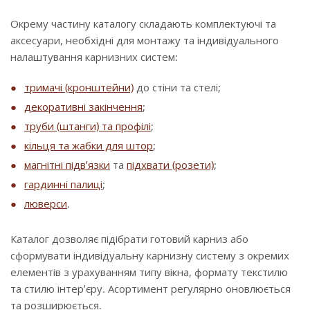
Окрему частину каталогу складають комплектуючі та
аксесуари, необхідні для монтажу та індивідуального
налаштування карнизних систем:
тримачі (кронштейни)
до стіни та стелі;
декоративні закінчення
;
труби (штанги) та профілі
;
кільця та жабки для штор
;
магнітні підв’язки
та
підхвати (розети)
;
гардинні палиці
;
люверси
.
Каталог дозволяє підібрати готовий карниз або
сформувати індивідуальну карнизну систему з окремих
елементів з урахуванням типу вікна, формату текстилю
та стилю інтер’єру. Асортимент регулярно оновлюється
та розширюється.