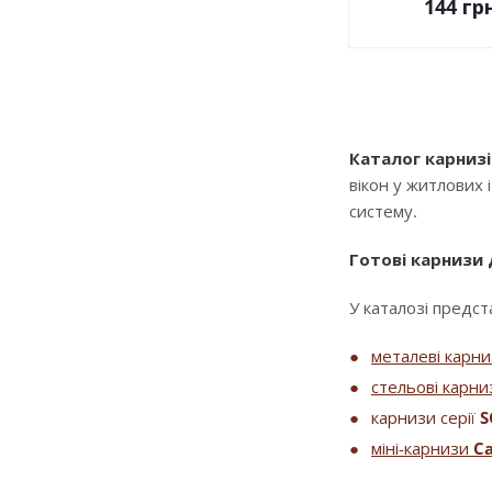
144
грн
Каталог карнизі
вікон у житлових 
систему.
Готові карнизи
У каталозі предста
металеві карн
стельові карни
карнизи серії
S
міні-карнизи
Ca