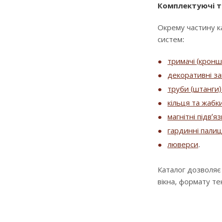
Комплектуючі т
Окрему частину к
систем:
тримачі (крон
декоративні за
труби (штанги) 
кільця та жабк
магнітні підв’я
гардинні палиц
люверси
.
Каталог дозволяє
вікна, формату т