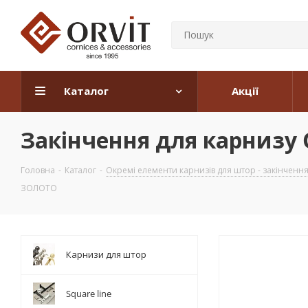
Каталог
Акції
Закінчення для карнизу
Головна
-
Каталог
-
Окремі елементи карнизів для штор - закінчення, 
ЗОЛОТО
Карнизи для штор
Square line