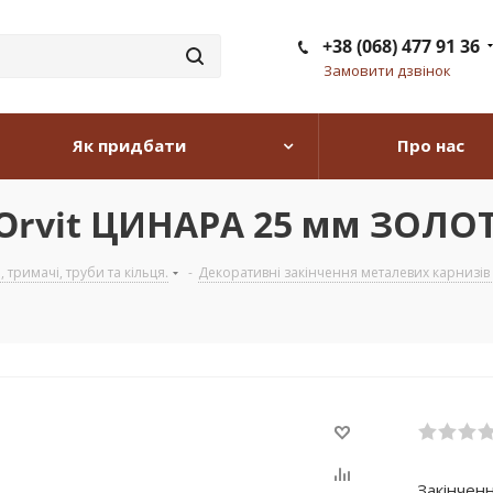
+38 (068) 477 91 36
Замовити дзвінок
Як придбати
Про нас
 Orvit ЦИНАРА 25 мм ЗОЛО
тримачі, труби та кільця.
-
Декоративні закінчення металевих карнизів з
Закінчен