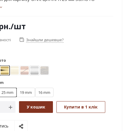
рн.
/шт
вності
Знайшли дешевше?
ото
ле золото (матове)
Золото
Золото матове
Мідь
Сатин
Чорне золото
mm
25 mm
19 mm
16 mm
У кошик
Купити в 1 клік
тись