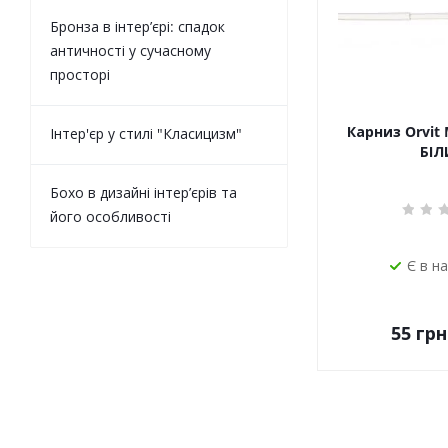
Бронза в інтер’єрі: спадок
античності у сучасному
просторі
Карниз Orvit 
Інтер'єр у стилі "Класицизм"
БІЛ
Бохо в дизайні інтер’єрів та
його особливості
Є в н
55
грн