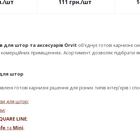
.
/шт
111
грн.
/шт
1
в для штор та аксесуарів Orvit
об’єднує готові карнизні с
і комерційних приміщеннях. Асортимент дозволяє підібрати як
 для штор
влені готові карнизні рішення для різних типів інтер’єрів і сп
изи для штор
;
зи
;
QUARE LINE
;
fe
та
Mini
.