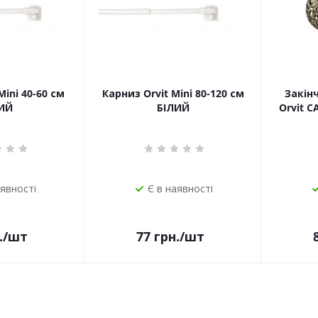
Mini 40-60 см
Карниз Orvit Mini 80-120 см
Закін
ИЙ
БІЛИЙ
Orvit 
аявності
Є в наявності
.
/шт
77
грн.
/шт