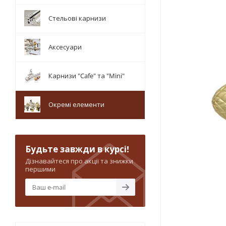
Стельові карнизи
Аксесуари
Карнизи "Cafe" та "Mini"
Окремі елементи
Будьте завжди в курсі!
Дізнавайтеся про акції та знижки
першими