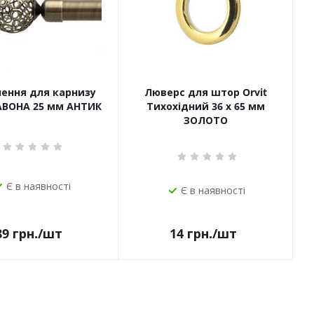
чення для карнизу
Люверс для штор Orvit
САВОНА 25 мм АНТИК
Тихохідний 36 х 65 мм
ЗОЛОТО
Є в наявності
Є в наявності
14
грн.
/шт
89
грн.
/шт