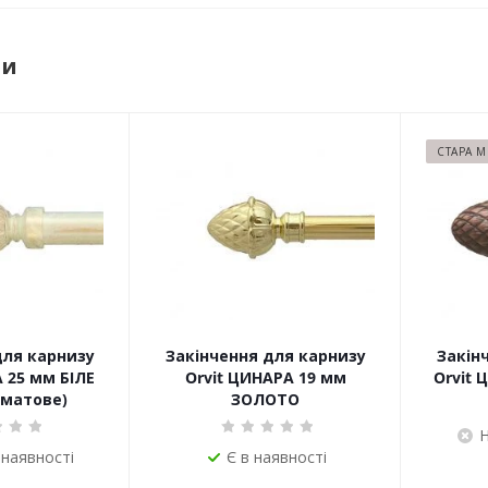
ри
СТАРА 
для карнизу
Закінчення для карнизу
Закін
 25 мм БІЛЕ
Orvit ЦИНАРА 19 мм
Orvit 
матове)
ЗОЛОТО
Н
 наявності
Є в наявності