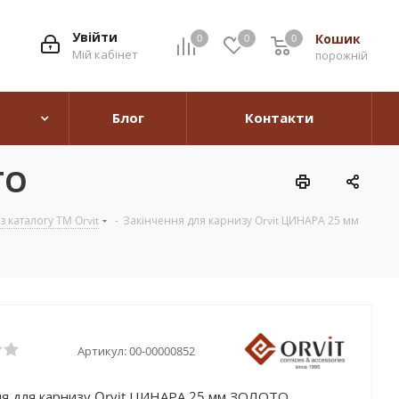
Увійти
Кошик
0
0
0
0
Мій кабінет
порожній
Блог
Контакти
ТО
 каталогу TM Orvit
-
Закінчення для карнизу Orvit ЦИНАРА 25 мм
Артикул:
00-00000852
ня для карнизу Orvit ЦИНАРА 25 мм ЗОЛОТО