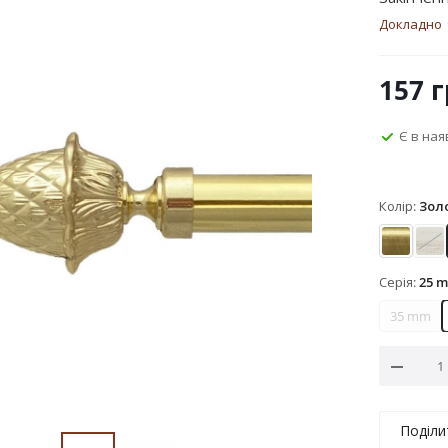
Докладно
157
г
Є в ная
Колір:
Зол
Антик
Бі
Серія:
25 
35 mm
Поділи