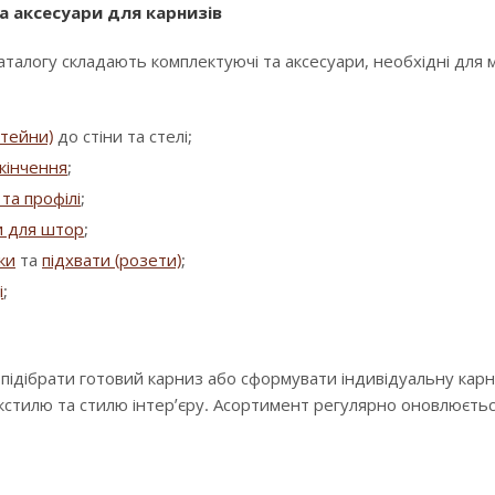
а аксесуари для карнизів
аталогу складають комплектуючі та аксесуари, необхідні для
штейни)
до стіни та стелі;
кінчення
;
та профілі
;
и для штор
;
зки
та
підхвати (розети)
;
і
;
 підібрати готовий карниз або сформувати індивідуальну кар
екстилю та стилю інтер’єру. Асортимент регулярно оновлюєть