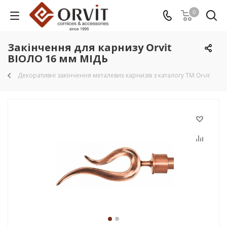
0
Закінчення для карнизу Orvit
ВІОЛО 16 мм МІДЬ
Декоративні закінчення металевих карнизів з каталогу TM Orvit