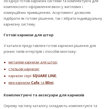
об’єднує готові карнизні системи та комплектуючі для
комплексного оформлення вікон у житлових і
комерційних приміщеннях. Асортимент дозволяє
підібрати як готове рішення, так і зібрати індивідуальну
карнизну систему.
Готові карнизи для штор
У каталозі представлені готові карнизні рішення для
різних типів інтер’єрів і способів монтажу:
металеві карнизи для штор
;
стельові карнизи
;
карнизи серії
SQUARE LINE
;
міні-карнизи
Cafe
та
Mini
.
Комплектуючі та аксесуари для карнизів
Окрему частину каталогу складають комплектуючі та