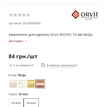
Артикул:
00-00000990
Закінчення для карнизу Orvit ВІОЛО 16 мм МІДЬ
Докладно
84
грн.
/шт
Є в наявності
Знайшли дешевше?
Колір:
Мідь
Антик
Золото
Золото матове
Мідь
Серія:
16 mm
19 mm
16 mm