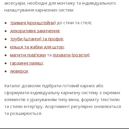
аксесуари, необхідні для монтажу та індивідуального
налаштування карнизних систем:
тримачі (кронштейни)
до стіни та стелі;
декоративні закінчення
;
труби (штанги) та профілі
;
кільця та жабки для штор
;
магнітні підв’язки
та
підхвати (розети)
;
гардинні палиці
;
люверси
.
Каталог дозволяє підібрати готовий карниз або
сформувати індивідуальну карнизну систему з окремих
елементів з урахуванням типу вікна, формату текстилю
та стилю інтер’єру. Асортимент регулярно оновлюється
та розширюється.