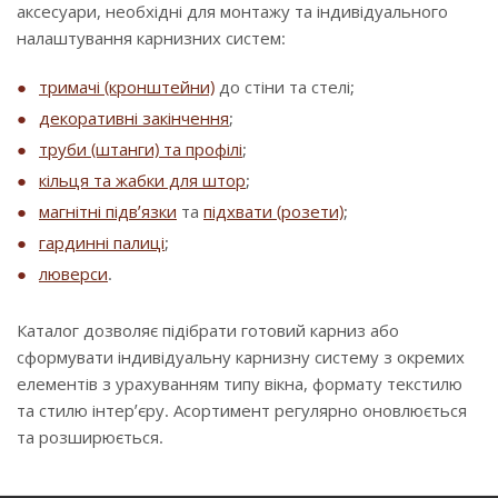
аксесуари, необхідні для монтажу та індивідуального
налаштування карнизних систем:
тримачі (кронштейни)
до стіни та стелі;
декоративні закінчення
;
труби (штанги) та профілі
;
кільця та жабки для штор
;
магнітні підв’язки
та
підхвати (розети)
;
гардинні палиці
;
люверси
.
Каталог дозволяє підібрати готовий карниз або
сформувати індивідуальну карнизну систему з окремих
елементів з урахуванням типу вікна, формату текстилю
та стилю інтер’єру. Асортимент регулярно оновлюється
та розширюється.