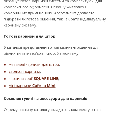
об’єднує готові карнизні системи та комплектуючі для
комплексного оформлення вікон у житлових і
комерційних приміщеннях. Асортимент дозволяє
підібрати як готове рішення, так і зібрати індивідуальну
карнизну систему.
Готові карнизи для штор
У каталозі представлені готові карнизні рішення для
різних типів інтер’єрів і способів монтажу:
металеві карнизи для штор
;
стельові карнизи
;
карнизи серії
SQUARE LINE
;
міні-карнизи
Cafe
та
Mini
.
Комплектуючі та аксесуари для карнизів
Окрему частину каталогу складають комплектуючі та