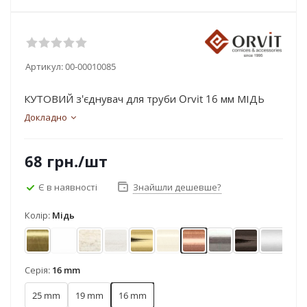
Артикул:
00-00010085
КУТОВИЙ з'єднувач для труби Orvit 16 мм МІДЬ
Докладно
68
грн.
/шт
Є в наявності
Знайшли дешевше?
Колір:
Мідь
Антик
Арктіс
Біле золото
Біле золото (матове)
Золото
Золото матове
Мідь
Нержавіюча стал
Онікс
Сатин
Х
Серія:
16 mm
25 mm
19 mm
16 mm