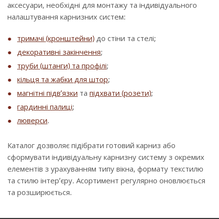
аксесуари, необхідні для монтажу та індивідуального
налаштування карнизних систем:
тримачі (кронштейни)
до стіни та стелі;
декоративні закінчення
;
труби (штанги) та профілі
;
кільця та жабки для штор
;
магнітні підв’язки
та
підхвати (розети)
;
гардинні палиці
;
люверси
.
Каталог дозволяє підібрати готовий карниз або
сформувати індивідуальну карнизну систему з окремих
елементів з урахуванням типу вікна, формату текстилю
та стилю інтер’єру. Асортимент регулярно оновлюється
та розширюється.