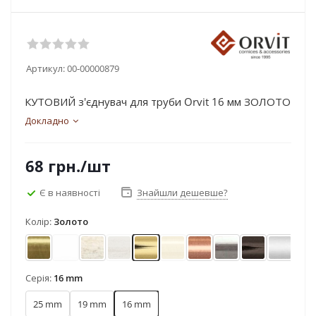
Артикул:
00-00000879
КУТОВИЙ з'єднувач для труби Orvit 16 мм ЗОЛОТО
Докладно
68
грн.
/шт
Є в наявності
Знайшли дешевше?
Колір:
Золото
Антик
Арктіс
Біле золото
Біле золото (матове)
Золото
Золото матове
Мідь
Нержавіюча стал
Онікс
Сатин
Х
Серія:
16 mm
25 mm
19 mm
16 mm