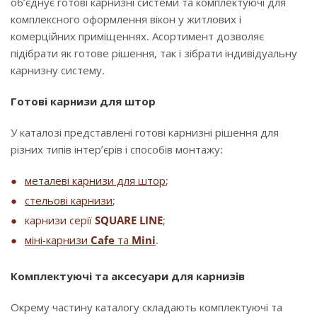
об’єднує готові карнизні системи та комплектуючі для
комплексного оформлення вікон у житлових і
комерційних приміщеннях. Асортимент дозволяє
підібрати як готове рішення, так і зібрати індивідуальну
карнизну систему.
Готові карнизи для штор
У каталозі представлені готові карнизні рішення для
різних типів інтер’єрів і способів монтажу:
металеві карнизи для штор
;
стельові карнизи
;
карнизи серії
SQUARE LINE
;
міні-карнизи
Cafe
та
Mini
.
Комплектуючі та аксесуари для карнизів
Окрему частину каталогу складають комплектуючі та