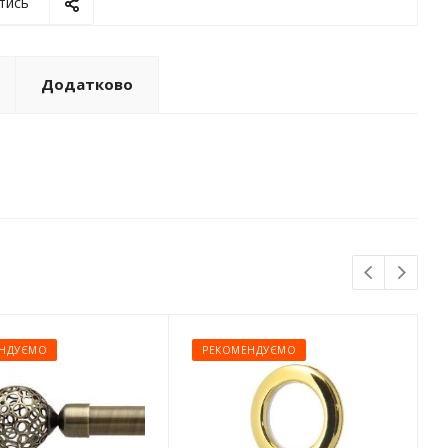
тись
Додатково
НДУЄМО
РЕКОМЕНДУЄМО