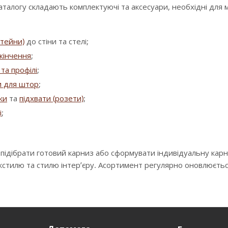
аталогу складають комплектуючі та аксесуари, необхідні для
штейни)
до стіни та стелі;
кінчення
;
та профілі
;
и для штор
;
зки
та
підхвати (розети)
;
і
;
 підібрати готовий карниз або сформувати індивідуальну кар
екстилю та стилю інтер’єру. Асортимент регулярно оновлюєть