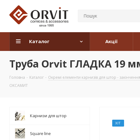
Каталог
Акції
Труба Orvit ГЛАДКА 19 
Головна
-
Каталог
-
Окремі елементи карнизів для штор - закінчення, 
ОКСАМИТ
Карнизи для штор
ХІТ
Square line