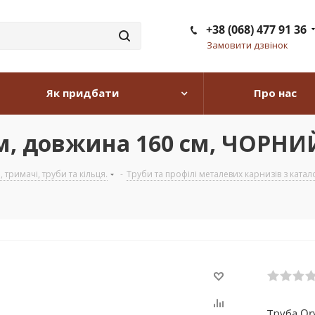
+38 (068) 477 91 36
Замовити дзвінок
Як придбати
Про нас
мм, довжина 160 см, ЧОРН
тримачі, труби та кільця.
-
Труби та профілі металевих карнизів з катало
Труба Or