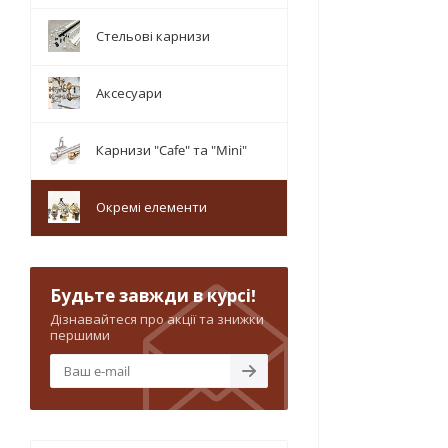
Стельові карнизи
Аксесуари
Карнизи "Cafe" та "Mini"
Окремі елементи
Будьте завжди в курсі!
Дізнавайтеся про акції та знижки
першими