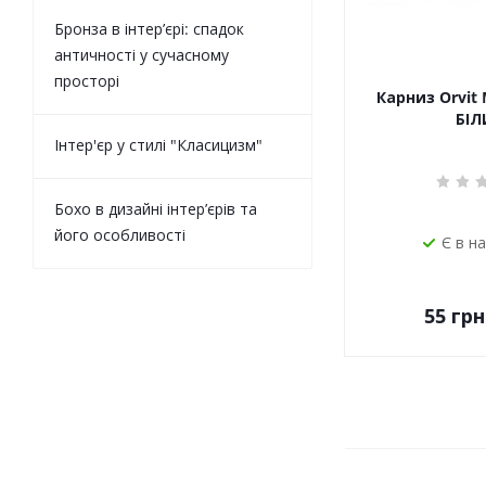
Бронза в інтер’єрі: спадок
античності у сучасному
просторі
Карниз Orvit 
БІЛ
Інтер'єр у стилі "Класицизм"
Бохо в дизайні інтер’єрів та
його особливості
Є в н
55
грн