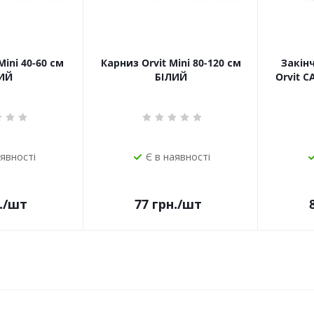
Mini 40-60 см
Карниз Orvit Mini 80-120 см
Закін
ИЙ
БІЛИЙ
Orvit 
аявності
Є в наявності
.
/шт
77
грн.
/шт