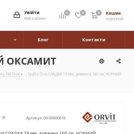
Увійти
Кошик
0
0
0
0
Мій кабінет
порожній
Блог
Контакти
ИЙ ОКСАМИТ
гу TM Orvit
-
Труба Orvit ГЛАДКА 19 мм, довжина 160 см, ЧОРНИЙ
Артикул:
00-00000616
vit ГЛАДКА 19 мм, довжина 160 см, ЧОРНИЙ