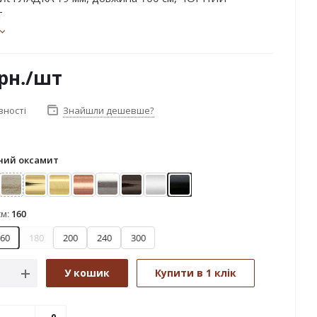
Т
рн.
/шт
вності
Знайшли дешевше?
ний оксамит
ктіс
Біле золото (матове)
Золото
Золото матове
Мідь
Нержавіюча сталь
Онікс
Сатин
Чорний оксамит
см:
160
60
180
200
240
300
У кошик
Купити в 1 клік