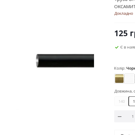
ОКСАМИ
Докладно
125
г
Є в ная
Колір:
Чор
Антик
Ар
Довжина, 
140
1