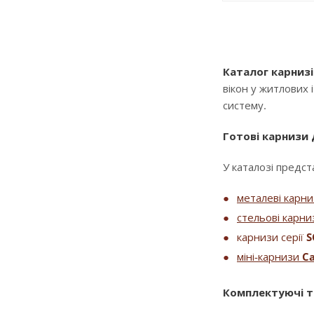
Каталог карнизі
вікон у житлових 
систему.
Готові карнизи
У каталозі предста
металеві карн
стельові карни
карнизи серії
S
міні-карнизи
Ca
Комплектуючі т