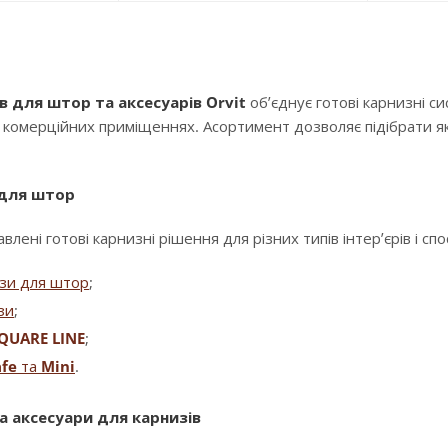
в для штор та аксесуарів Orvit
об’єднує готові карнизні с
і комерційних приміщеннях. Асортимент дозволяє підібрати як
 для штор
влені готові карнизні рішення для різних типів інтер’єрів і сп
изи для штор
;
зи
;
QUARE LINE
;
fe
та
Mini
.
а аксесуари для карнизів