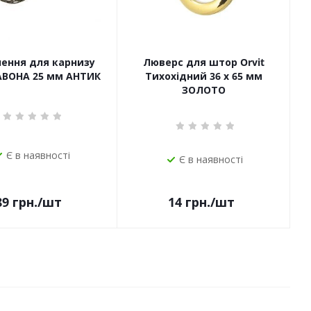
чення для карнизу
Люверс для штор Orvit
САВОНА 25 мм АНТИК
Тихохідний 36 х 65 мм
ЗОЛОТО
Є в наявності
Є в наявності
14
грн.
/шт
89
грн.
/шт