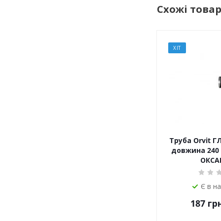
Схожі това
ХІТ
Труба Orvit Г
довжина 240
ОКСА
Є в н
187
грн