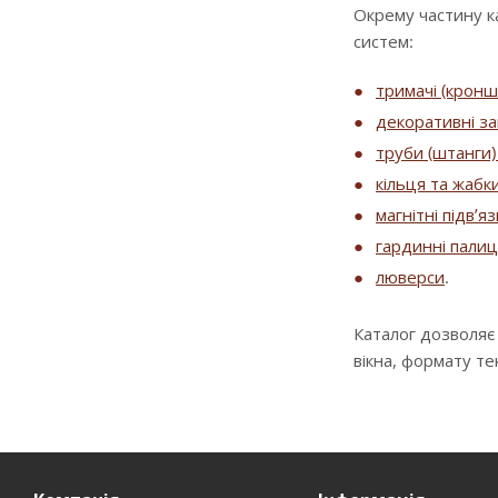
Окрему частину к
систем:
тримачі (крон
декоративні за
труби (штанги) 
кільця та жабк
магнітні підв’я
гардинні палиц
люверси
.
Каталог дозволяє
вікна, формату т