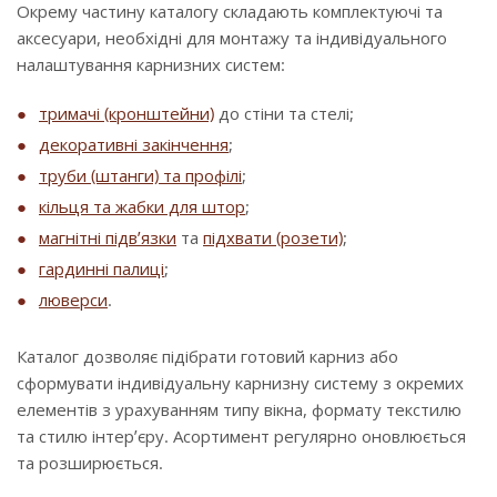
Окрему частину каталогу складають комплектуючі та
аксесуари, необхідні для монтажу та індивідуального
налаштування карнизних систем:
тримачі (кронштейни)
до стіни та стелі;
декоративні закінчення
;
труби (штанги) та профілі
;
кільця та жабки для штор
;
магнітні підв’язки
та
підхвати (розети)
;
гардинні палиці
;
люверси
.
Каталог дозволяє підібрати готовий карниз або
сформувати індивідуальну карнизну систему з окремих
елементів з урахуванням типу вікна, формату текстилю
та стилю інтер’єру. Асортимент регулярно оновлюється
та розширюється.