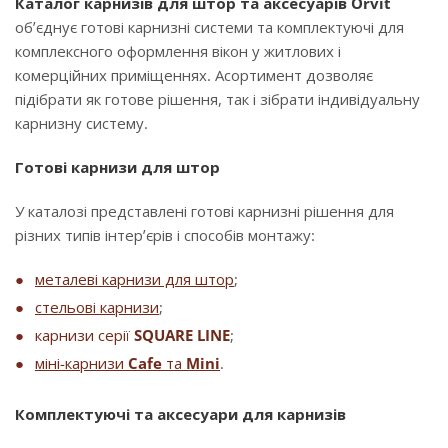
Каталог карнизів для штор та аксесуарів Orvit
об’єднує готові карнизні системи та комплектуючі для
комплексного оформлення вікон у житлових і
комерційних приміщеннях. Асортимент дозволяє
підібрати як готове рішення, так і зібрати індивідуальну
карнизну систему.
Готові карнизи для штор
У каталозі представлені готові карнизні рішення для
різних типів інтер’єрів і способів монтажу:
металеві карнизи для штор
;
стельові карнизи
;
карнизи серії
SQUARE LINE
;
міні-карнизи
Cafe
та
Mini
.
Комплектуючі та аксесуари для карнизів