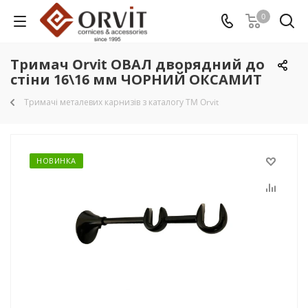
0
Тримач Orvit ОВАЛ дворядний до
стіни 16\16 мм ЧОРНИЙ ОКСАМИТ
Тримачі металевих карнизів з каталогу TM Orvit
НОВИНКА