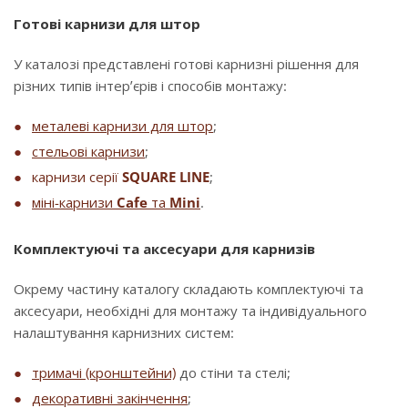
Готові карнизи для штор
У каталозі представлені готові карнизні рішення для
різних типів інтер’єрів і способів монтажу:
металеві карнизи для штор
;
стельові карнизи
;
карнизи серії
SQUARE LINE
;
міні-карнизи
Cafe
та
Mini
.
Комплектуючі та аксесуари для карнизів
Окрему частину каталогу складають комплектуючі та
аксесуари, необхідні для монтажу та індивідуального
налаштування карнизних систем:
тримачі (кронштейни)
до стіни та стелі;
декоративні закінчення
;