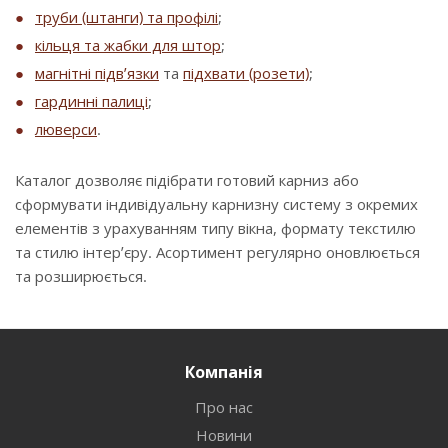
труби (штанги) та профілі
;
кільця та жабки для штор
;
магнітні підв’язки
та
підхвати (розети)
;
гардинні палиці
;
люверси
.
Каталог дозволяє підібрати готовий карниз або
сформувати індивідуальну карнизну систему з окремих
елементів з урахуванням типу вікна, формату текстилю
та стилю інтер’єру. Асортимент регулярно оновлюється
та розширюється.
Компанія
Про нас
Новини