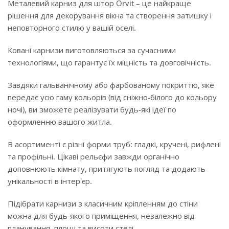
Металевий карниз для штор Orvit – це найкраще
рішення для декорування вікна та створення затишку і
неповторного стилю у вашій оселі.
Ковані карнизи виготовляються за сучасними
технологіями, що гарантує їх міцність та довговічність.
Завдяки гальванічному або фарбованому покриттю, яке
передає усю гаму кольорів (від сніжно-білого до кольору
ночі), ви зможете реалізувати будь-які ідеї по
оформленню вашого житла.
В асортименті є різні форми труб: гладкі, кручені, рифлені
та профільні. Цікаві рельєфи завжди органічно
доповнюють кімнату, притягують погляд та додають
унікальності в інтер'єр.
Підібрати карнизи з класичним кріпленням до стіни
можна для будь-якого приміщення, незалежно від
планування, площі та висоти стелі.