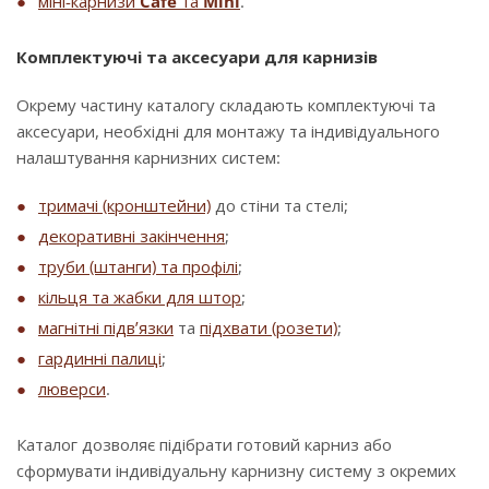
міні-карнизи
Cafe
та
Mini
.
Комплектуючі та аксесуари для карнизів
Окрему частину каталогу складають комплектуючі та
аксесуари, необхідні для монтажу та індивідуального
налаштування карнизних систем:
тримачі (кронштейни)
до стіни та стелі;
декоративні закінчення
;
труби (штанги) та профілі
;
кільця та жабки для штор
;
магнітні підв’язки
та
підхвати (розети)
;
гардинні палиці
;
люверси
.
Каталог дозволяє підібрати готовий карниз або
сформувати індивідуальну карнизну систему з окремих