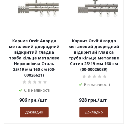
Карниз Orvit Акорда
Карниз Orvit Акорда
металевий дворядний
металевий дворядний
відкритий гладка
відкритий гладка
труба кільце металеве
труба кільце металеве
Нержавіюча Сталь
Сатин 25\19 мм 160 см
25\19 мм 160 см (00-
(00-00026089)
00026621)
Є в наявності
Є в наявності
906
грн.
/шт
928
грн.
/шт
Докладно
Докладно