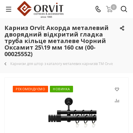
0
Карниз Orvit Акорда металевий
дворядний відкритий гладка
труба кільце металеве Чорний
Оксамит 25\19 мм 160 см (00-
00025552)
Карнизи для штор з каталогу металевих карнизів TM Orvit
РЕКОМЕНДУЄМО
НОВИНКА