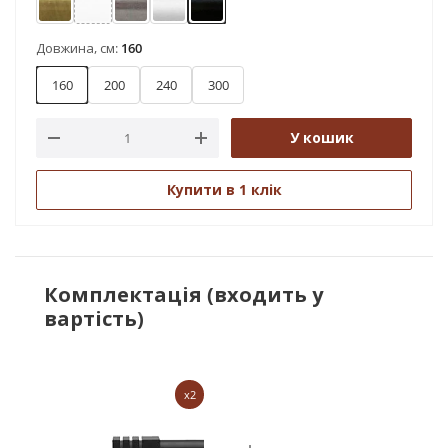
Антик
Арктіс
Нержавіюча сталь
Сатин
Чорний оксамит
Довжина, см:
160
160
200
240
300
У кошик
Купити в 1 клік
Комплектація (входить у
вартість)
x2