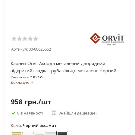
Артикул:
00-00025552
Карниз Orvit Акорда металевий дворядний
відкритий гладка труба кільце металеве Чорний
Оксамит 25\19...
Докладно
958
грн.
/шт
Є в наявності
Знайшли дешевше?
Колір:
Чорний оксамит