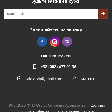
Будьте завжди в курсі!
Залишайтесь на зв'язку
Наші контакти
+38 (068) 477 91 36
м.Львів
sale.orvit@gmail.com
1995-2026 ©TM Orvit . Cornices&Accessories
Договір
публічної оферти
Налаштування cookie