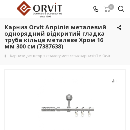
0
Карниз Orvit Апрілія металевий
однорядний відкритий гладка
труба кільце металеве Хром 16
мм 300 см (7387638)
Карнизи для штор з каталогу металевих карнизів TM Orvit