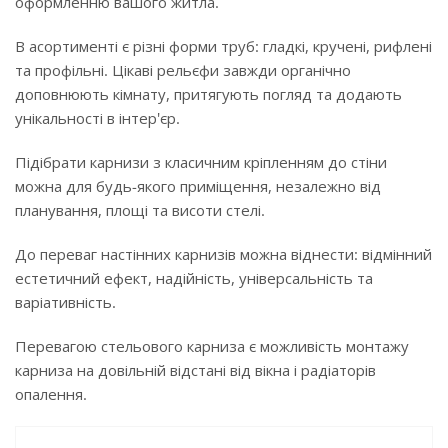
оформленню вашого житла.
В асортименті є різні форми труб: гладкі, кручені, рифлені
та профільні. Цікаві рельєфи завжди органічно
доповнюють кімнату, притягують погляд та додають
унікальності в інтер'єр.
Підібрати карнизи з класичним кріпленням до стіни
можна для будь-якого приміщення, незалежно від
планування, площі та висоти стелі.
До переваг настінних карнизів можна віднести: відмінний
естетичний ефект, надійність, універсальність та
варіативність.
Перевагою стельового карниза є можливість монтажу
карниза на довільній відстані від вікна і радіаторів
опалення.