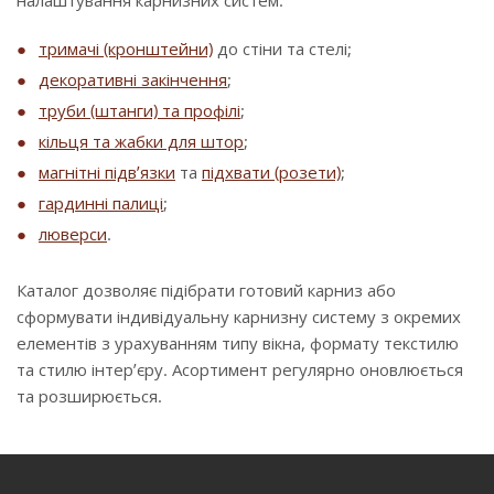
налаштування карнизних систем:
тримачі (кронштейни)
до стіни та стелі;
декоративні закінчення
;
труби (штанги) та профілі
;
кільця та жабки для штор
;
магнітні підв’язки
та
підхвати (розети)
;
гардинні палиці
;
люверси
.
Каталог дозволяє підібрати готовий карниз або
сформувати індивідуальну карнизну систему з окремих
елементів з урахуванням типу вікна, формату текстилю
та стилю інтер’єру. Асортимент регулярно оновлюється
та розширюється.