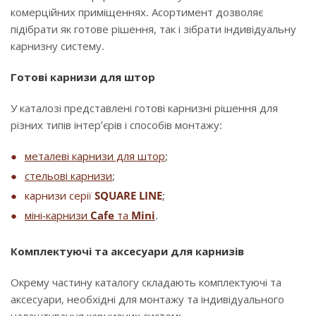
комерційних приміщеннях. Асортимент дозволяє
підібрати як готове рішення, так і зібрати індивідуальну
карнизну систему.
Готові карнизи для штор
У каталозі представлені готові карнизні рішення для
різних типів інтер’єрів і способів монтажу:
металеві карнизи для штор
;
стельові карнизи
;
карнизи серії
SQUARE LINE
;
міні-карнизи
Cafe
та
Mini
.
Комплектуючі та аксесуари для карнизів
Окрему частину каталогу складають комплектуючі та
аксесуари, необхідні для монтажу та індивідуального