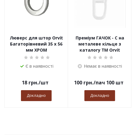
Люверс для штор Orvit
Преміум ГАЧОК - С на
Багаторівневий 35 х 56
металеве кільце з
мм ХРОМ
каталогу TM Orvit
Є в наявності
Немає в наявності
18
грн.
/шт
100
грн.
/пач 100 шт
Докладно
Докладно