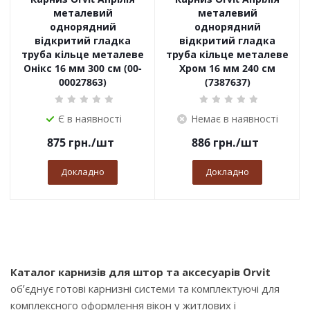
металевий
металевий
однорядний
однорядний
відкритий гладка
відкритий гладка
труба кільце металеве
труба кільце металеве
Онікс 16 мм 300 см (00-
Хром 16 мм 240 см
00027863)
(7387637)
Є в наявності
Немає в наявності
875
грн.
/шт
886
грн.
/шт
Докладно
Докладно
Каталог карнизів для штор та аксесуарів Orvit
об’єднує готові карнизні системи та комплектуючі для
комплексного оформлення вікон у житлових і