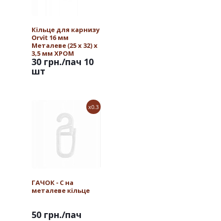
Кільце для карнизу
Orvit 16 мм
Металеве (25 х 32) х
3,5 мм ХРОМ
30 грн.
/пач 10
шт
x0.3
ГАЧОК - С на
металеве кільце
50 грн.
/пач