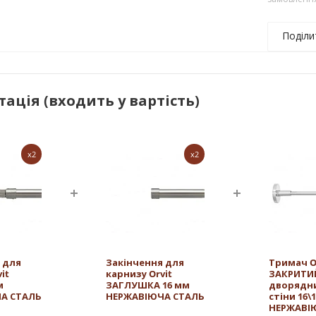
Поділи
ація (входить у вартість)
x2
x2
 для
Закінчення для
Тримач O
it
карнизу Orvit
ЗАКРИТИ
м
ЗАГЛУШКА 16 мм
дворядн
А СТАЛЬ
НЕРЖАВІЮЧА СТАЛЬ
стіни 16\
НЕРЖАВІ