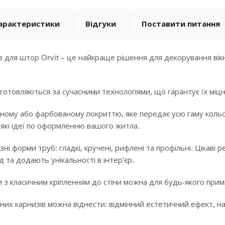
арактеристики
Відгуки
Поставити питання
 для штор Orvit – це найкраще рішення для декорування вікн
готовляються за сучасними технологіями, що гарантує їх міцні
ному або фарбованому покриттю, яке передає усю гаму кольорі
-які ідеї по оформленню вашого житла.
ізні форми труб: гладкі, кручені, рифлені та профільні. Цікав
 та додають унікальності в інтер'єр.
 з класичним кріпленням до стіни можна для будь-якого примі
них карнизів можна віднести: відмінний естетичний ефект, над