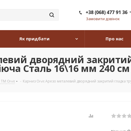
+38 (068) 477 91 36
Замовити дзвінок
Як придбати
Про нас
алевий дворядний закритий
юча Сталь 16\16 мм 240 см 
 TM Orvit
-
Карниз Orvit Арезо металевий дворядний закритий гладка тру