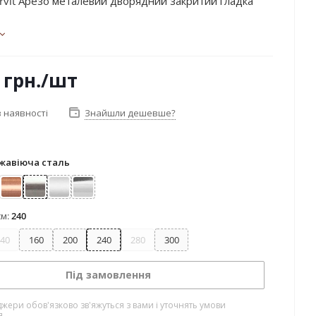
rvit Арезо металевий дворядний закритий гладка
грн.
/шт
 наявності
Знайшли дешевше?
жавіюча сталь
лото
Мідь
Нержавіюча сталь
Сатин
Хром
см:
240
40
160
200
240
280
300
Під замовлення
жери обов'язково зв'яжуться з вами і уточнять умови
я