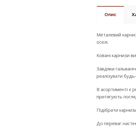
Опис
Х
Металевий карниз
оселі.
Ковані карнизи ви
Завдяки гальваніч
реалізувати будь
В асортименті є р
притягують погляд
Підібрати карнизи
До переваг настін