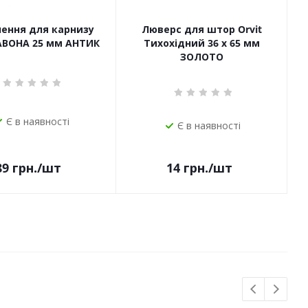
чення для карнизу
Люверс для штор Orvit
САВОНА 25 мм АНТИК
Тихохідний 36 х 65 мм
ЗОЛОТО
Є в наявності
Є в наявності
14
грн.
/шт
89
грн.
/шт