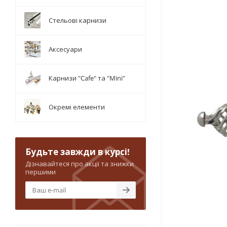
Стельові карнизи
Аксесуари
Карнизи "Cafe" та "Mini"
Окремі елементи
Будьте завжди в курсі!
Дізнавайтеся про акції та знижки
першими