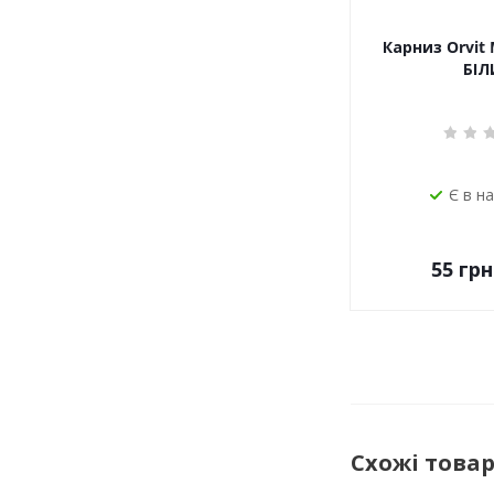
Карниз Orvit 
БІЛ
Є в н
55
грн
Схожі това