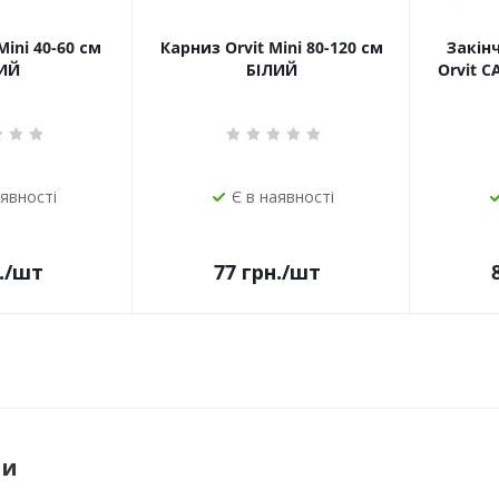
Mini 40-60 см
Карниз Orvit Mini 80-120 см
Закін
ИЙ
БІЛИЙ
Orvit 
аявності
Є в наявності
.
/шт
77
грн.
/шт
ри