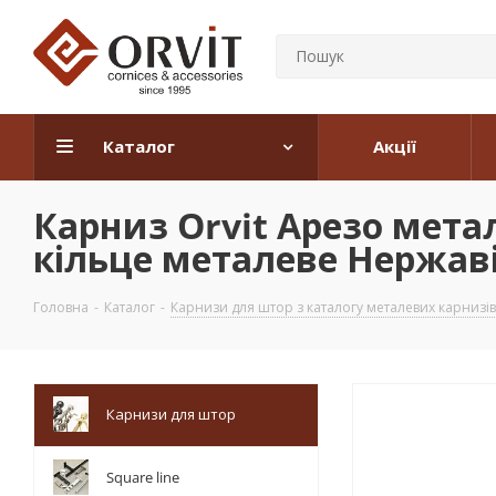
Каталог
Акції
Карниз Orvit Арезо мет
кільце металеве Нержаві
Головна
-
Каталог
-
Карнизи для штор з каталогу металевих карнизів
Карнизи для штор
Square line