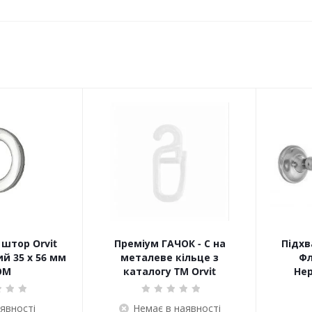
штор Orvit
Преміум ГАЧОК - С на
Підхв
й 35 х 56 мм
металеве кільце з
Фл
ОМ
каталогу TM Orvit
Не
аявності
Немає в наявності