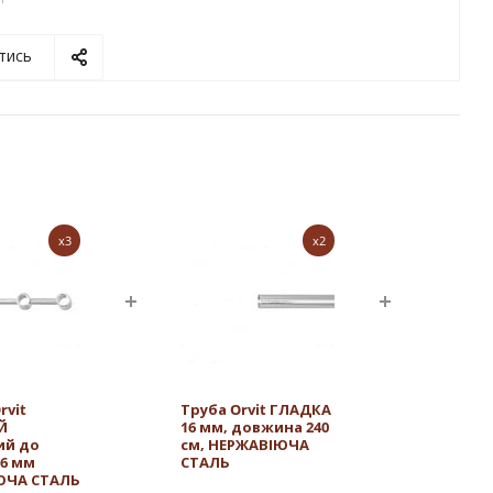
тись
x3
x2
rvit
Труба Orvit ГЛАДКА
Й
16 мм, довжина 240
ий до
см, НЕРЖАВІЮЧА
16 мм
СТАЛЬ
ЮЧА СТАЛЬ