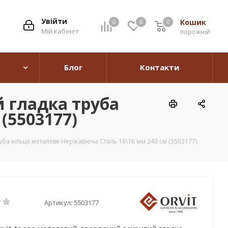
Увійти
Кошик
0
0
0
0
Мій кабінет
порожній
Блог
Контакти
 гладка труба
(5503177)
ба кільце металеве Нержавіюча Сталь 16\16 мм 240 см (5503177)
Артикул:
5503177