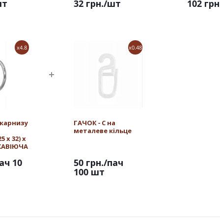
шт
32 грн.
/шт
102 грн
x4.8
x0.48
 карнизу
ГАЧОК - С на
металеве кільце
 х 32) х
РЖАВІЮЧА
ач 10
50 грн.
/пач
100 шт