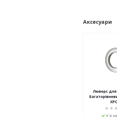
Аксесуари
Люверс для 
Багаторівневи
ХР
Є в н