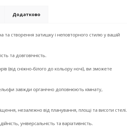
Додатково
а та створення затишку і неповторного стилю у вашій
сть та довговічність.
в (від сніжно-білого до кольору ночі), ви зможете
і рельєфи завжди органічно доповнюють кімнату,
щення, незалежно від планування, площі та висоти стелі.
ійність, універсальність та варіативність.