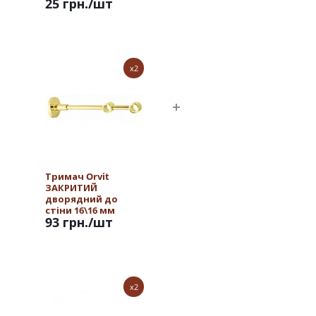
25 грн.
/шт
x2
Тримач Orvit
ЗАКРИТИЙ
дворядний до
стіни 16\16 мм
93 грн.
/шт
ЗОЛОТО
x2