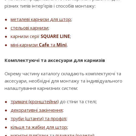
різних типів інтер’єрів і способів монтажу:
металеві карнизи для штор
;
стельові карнизи
;
карнизи серії
SQUARE LINE
;
міні-карнизи
Cafe
та
Mini
.
Комплектуючі та аксесуари для карнизів
Окрему частину каталогу складають комплектуючі та
аксесуари, необхідні для монтажу та індивідуального
налаштування карнизних систем:
тримачі (кронштейни)
до стіни та стелі;
декоративні закінчення
;
труби (штанги) та профілі
;
кільця та жабки для штор
;
магнітні підв’язки
та
підхвати (розети)
;