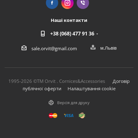
Наші контакти
+38 (068) 477 91 36
м.Львів
sale.orvit@gmail.com
1995-2026 ©TM Orvit . Cornices&Accessories
Договір
публічної оферти
Налаштування cookie
Версія для друку