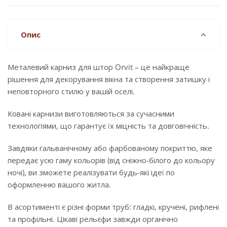
Опис
Металевий карниз для штор Orvit – це найкраще
рішення для декорування вікна та створення затишку і
неповторного стилю у вашій оселі.
Ковані карнизи виготовляються за сучасними
технологіями, що гарантує їх міцність та довговічність.
Завдяки гальванічному або фарбованому покриттю, яке
передає усю гаму кольорів (від сніжно-білого до кольору
ночі), ви зможете реалізувати будь-які ідеї по
оформленню вашого житла.
В асортименті є різні форми труб: гладкі, кручені, рифлені
та профільні. Цікаві рельєфи завжди органічно