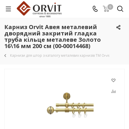
0
Карниз Orvit Авея металевий
дворядний закритий гладка
труба кільце металеве Золото
16\16 мм 200 см (00-00014468)
Карнизи для штор з каталогу металевих карнизів TM Orvit