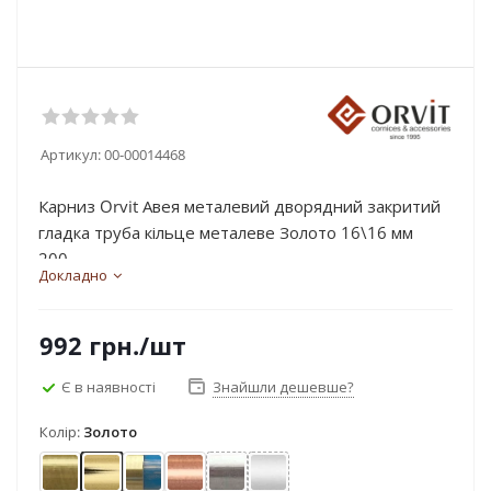
Артикул:
00-00014468
Карниз Orvit Авея металевий дворядний закритий
гладка труба кільце металеве Золото 16\16 мм
200...
Докладно
992
грн.
/шт
Є в наявності
Знайшли дешевше?
Колір:
Золото
Антик
Золото
Золото матове - блакить
Мідь
Нержавіюча сталь
Сатин