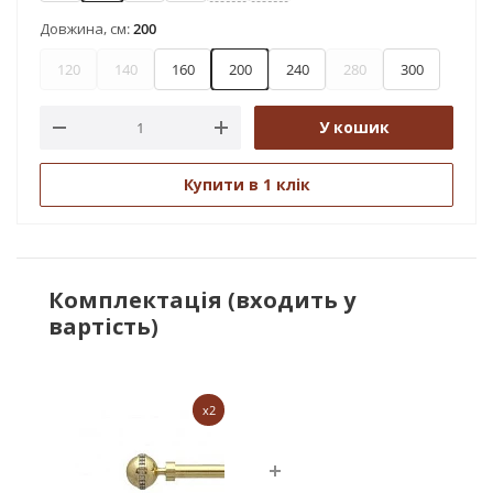
Довжина, см:
200
120
140
160
200
240
280
300
У кошик
Купити в 1 клік
Комплектація (входить у
вартість)
x2