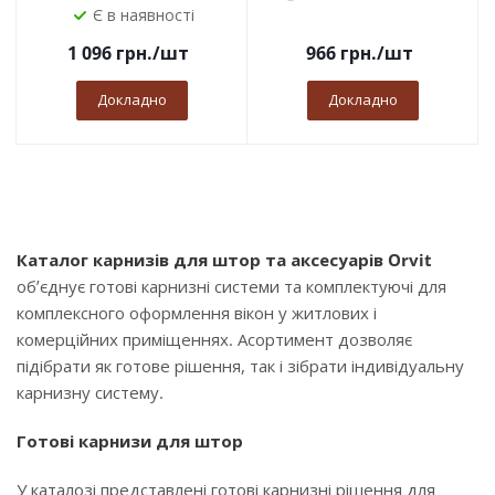
Є в наявності
1 096
грн.
/шт
966
грн.
/шт
Докладно
Докладно
Каталог карнизів для штор та аксесуарів Orvit
об’єднує готові карнизні системи та комплектуючі для
комплексного оформлення вікон у житлових і
комерційних приміщеннях. Асортимент дозволяє
підібрати як готове рішення, так і зібрати індивідуальну
карнизну систему.
Готові карнизи для штор
У каталозі представлені готові карнизні рішення для