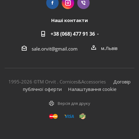
Наші контакти
+38 (068) 477 91 36
м.Львів
sale.orvit@gmail.com
1995-2026 ©TM Orvit . Cornices&Accessories
Договір
публічної оферти
Налаштування cookie
Версія для друку