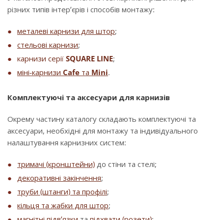
різних типів інтер’єрів і способів монтажу:
металеві карнизи для штор
;
стельові карнизи
;
карнизи серії
SQUARE LINE
;
міні-карнизи
Cafe
та
Mini
.
Комплектуючі та аксесуари для карнизів
Окрему частину каталогу складають комплектуючі та
аксесуари, необхідні для монтажу та індивідуального
налаштування карнизних систем:
тримачі (кронштейни)
до стіни та стелі;
декоративні закінчення
;
труби (штанги) та профілі
;
кільця та жабки для штор
;
магнітні підв’язки
та
підхвати (розети)
;