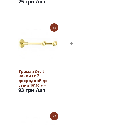
25 грн.
/шт
x3
Тримач Orvit
ЗАКРИТИЙ
дворядний до
стіни 16\16 мм
93 грн.
/шт
ЗОЛОТО
x2