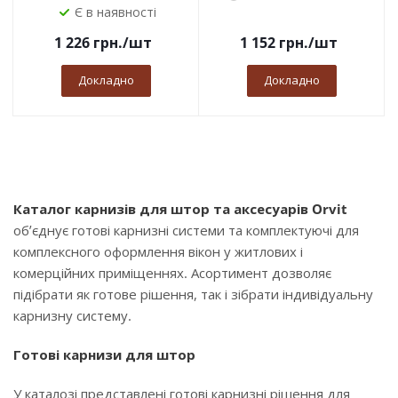
Є в наявності
1 226
грн.
/шт
1 152
грн.
/шт
Докладно
Докладно
Каталог карнизів для штор та аксесуарів Orvit
об’єднує готові карнизні системи та комплектуючі для
комплексного оформлення вікон у житлових і
комерційних приміщеннях. Асортимент дозволяє
підібрати як готове рішення, так і зібрати індивідуальну
карнизну систему.
Готові карнизи для штор
У каталозі представлені готові карнизні рішення для