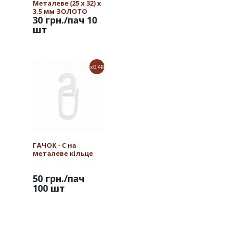
Металеве (25 х 32) х
3,5 мм ЗОЛОТО
30 грн.
/пач 10
шт
x0.48
ГАЧОК - С на
металеве кільце
50 грн.
/пач
100 шт