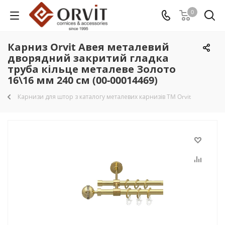
0
Карниз Orvit Авея металевий
дворядний закритий гладка
труба кільце металеве Золото
16\16 мм 240 см (00-00014469)
Карнизи для штор з каталогу металевих карнизів TM Orvit