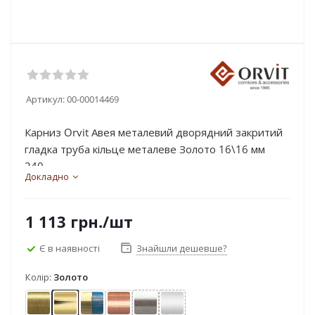
Артикул:
00-00014469
Карниз Orvit Авея металевий дворядний закритий
гладка труба кільце металеве Золото 16\16 мм
240...
Докладно
1 113
грн.
/шт
Є в наявності
Знайшли дешевше?
Колір:
Золото
Антик
Золото
Золото матове - блакить
Мідь
Нержавіюча сталь
Сатин