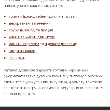
налаштування карнизних систем:
тримачі (кронштейни)
до стіни та стелі;
декоративні закінчення
;
труби (штанги) та профілі
;
кільця та жабки для штор
;
магнітні підв’язки
та
підхвати (розети)
;
гардинні палиці
;
люверси
.
Каталог дозволяє підібрати готовий карниз або
сформувати індивідуальну карнизну систему з окремих
елементів з урахуванням типу вікна, формату текстилю
та стилю інтер’єру. Асортимент регулярно оновлюється
та розширюється.