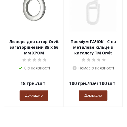
Люверс для штор Orvit
Преміум ГАЧОК - С на
Багаторівневий 35 х 56
металеве кільце з
мм ХРОМ
каталогу TM Orvit
Є в наявності
Немає в наявності
18
грн.
/шт
100
грн.
/пач 100 шт
Докладно
Докладно