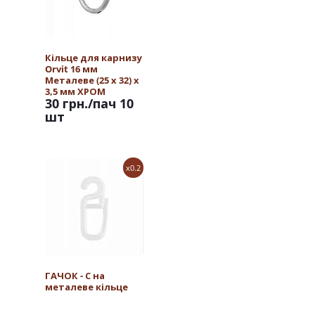
Кільце для карнизу
Orvit 16 мм
Металеве (25 х 32) х
3,5 мм ХРОМ
30 грн.
/пач 10
шт
x0.2
ГАЧОК - С на
металеве кільце