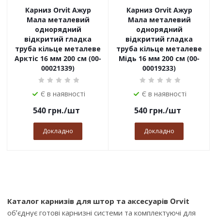
Карниз Orvit Ажур
Карниз Orvit Ажур
Мала металевий
Мала металевий
однорядний
однорядний
відкритий гладка
відкритий гладка
труба кільце металеве
труба кільце металеве
Арктіс 16 мм 200 см (00-
Мідь 16 мм 200 см (00-
00021339)
00019233)
Є в наявності
Є в наявності
540
грн.
/шт
540
грн.
/шт
Докладно
Докладно
Каталог карнизів для штор та аксесуарів Orvit
об’єднує готові карнизні системи та комплектуючі для