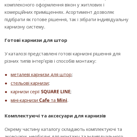
комплексного оформлення вікон у житлових і
комерційних приміщеннях. Асортимент дозволяє
підібрати як готове рішення, так і зібрати індивідуальну
карнизну систему.
Готові карнизи для штор
У каталозі представлені готові карнизні рішення для
різних типів інтер’єрів і способів монтажу:
металеві карнизи для штор
;
стельові карнизи
;
карнизи серії
SQUARE LINE
;
міні-карнизи
Cafe
та
Mini
.
Комплектуючі та аксесуари для карнизів
Окрему частину каталогу складають комплектуючі та
аксесуари, необхідні для монтажу та індивідуального