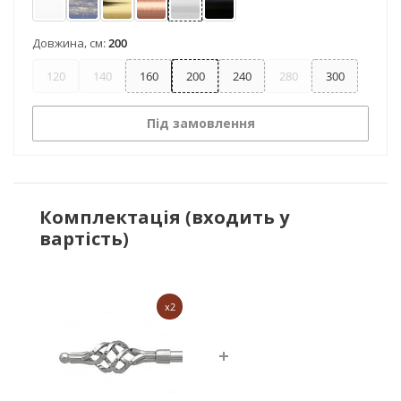
Арктіс
Блакить золота
Золото
Мідь
Хром
Чорний оксамит
Довжина, см:
200
120
140
160
200
240
280
300
Під замовлення
Комплектація (входить у
вартість)
x2