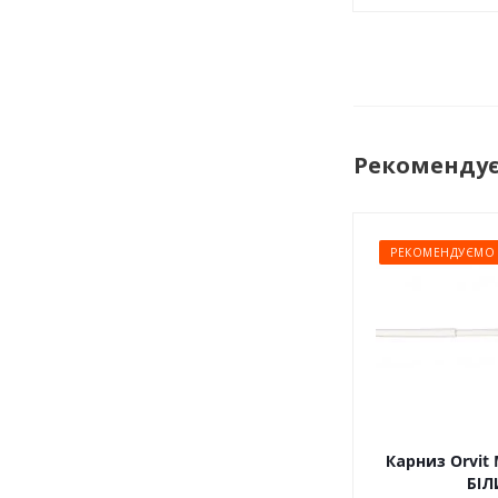
Рекоменду
РЕКОМЕНДУЄМО
Карниз Orvit 
БІЛ