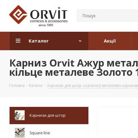
Каталог
Акції
Карниз Orvit Ажур метал
кільце металеве Золото 1
Головна
-
Каталог
-
Карнизи для штор з каталогу металевих карнизів
Карнизи для штор
Square line