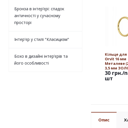
Бронза в інтер’єрі: спадок
античності у сучасному
просторі
Інтер'єр у стилі "Класицизм"
Кільце для
Бохо в дизайні інтер’єрів та
Orvit 16 мм
його особливості
Металеве (25
3,5 мм ЗО
30 грн.
/п
шт
Опис
Х