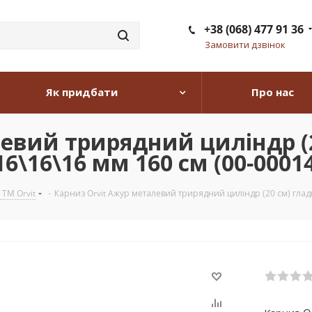
+38 (068) 477 91 36
Замовити дзвінок
Як придбати
Про нас
евий трирядний циліндр (2
6\16\16 мм 160 см (00-0001
 TM Orvit
-
Карниз Orvit Ажур металевий трирядний циліндр (20 см) гладк