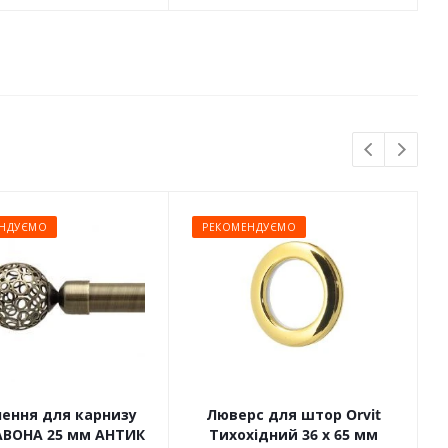
НДУЄМО
РЕКОМЕНДУЄМО
чення для карнизу
Люверс для штор Orvit
САВОНА 25 мм АНТИК
Тихохідний 36 х 65 мм