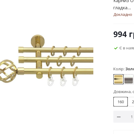
Карниз O
гладка...
Докладно
994
г
Є в ная
Колір:
Зол
Золото
Не
Довжина, 
160
2