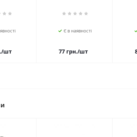
аявності
Є в наявності
.
/шт
77
грн.
/шт
ри