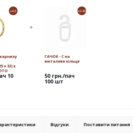
x4.8
x0.48
 карнизу
ГАЧОК - С на
металеве кільце
 х 32) х
ЛОТО
ач 10
50 грн.
/пач
100 шт
арактеристики
Відгуки
Поставити питання