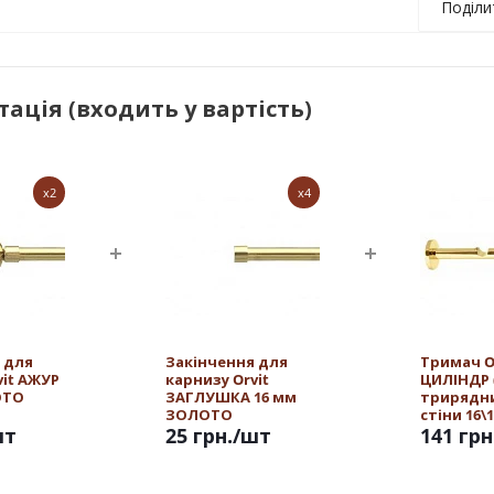
Поділи
ація (входить у вартість)
x2
x4
 для
Закінчення для
Тримач O
vit АЖУР
карнизу Orvit
ЦИЛІНДР (
ОТО
ЗАГЛУШКА 16 мм
трирядн
ЗОЛОТО
стіни 16\
шт
25 грн.
/шт
ЗОЛОТО
141 грн