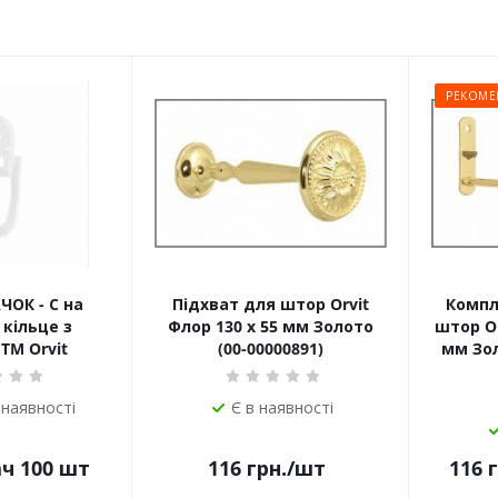
РЕКОМЕ
ЧОК - С на
Підхват для штор Orvit
Компл
кільце з
Флор 130 х 55 мм Золото
штор Or
TM Orvit
(00-00000891)
мм Зол
 наявності
Є в наявності
ач 100 шт
116
грн.
/шт
116
г