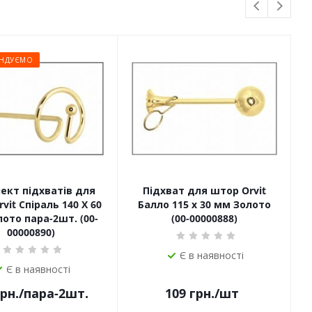
НДУЄМО
ект підхватів для
Підхват для штор Orvit
П
vit Спіраль 140 Х 60
Балло 115 х 30 мм Золото
ото пара-2шт. (00-
(00-00000888)
00000890)
Є в наявності
Є в наявності
рн.
/пара-2шт.
109
грн.
/шт