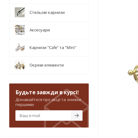
Стельові карнизи
Аксесуари
Карнизи "Cafe" та "Mini"
Окремі елементи
Будьте завжди в курсі!
Дізнавайтеся про акції та знижки
першими