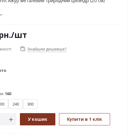
rvit Ажур металевий трирядний циліндр (20 см)
рн.
/шт
вності
Знайшли дешевше?
ото
ржавіюча сталь
см:
160
00
240
300
У кошик
Купити в 1 клік