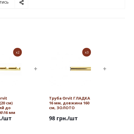
тись
x2
x3
rvit
Труба Orvit ГЛАДКА
20 см)
16 мм, довжина 160
ий до
см, ЗОЛОТО
16\16 мм
.
/шт
98 грн.
/шт