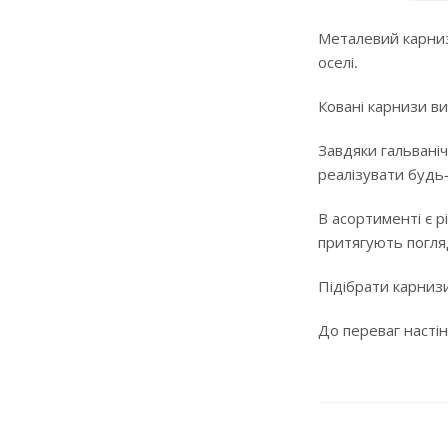
Металевий карниз
оселі.
Ковані карнизи ви
Завдяки гальваніч
реалізувати будь
В асортименті є р
притягують погляд
Підібрати карнизи
До переваг настін