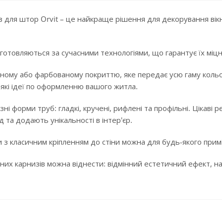
 для штор Orvit – це найкраще рішення для декорування вікн
готовляються за сучасними технологіями, що гарантує їх міцні
ному або фарбованому покриттю, яке передає усю гаму кольорі
-які ідеї по оформленню вашого житла.
ізні форми труб: гладкі, кручені, рифлені та профільні. Цікав
 та додають унікальності в інтер'єр.
 з класичним кріпленням до стіни можна для будь-якого примі
них карнизів можна віднести: відмінний естетичний ефект, над