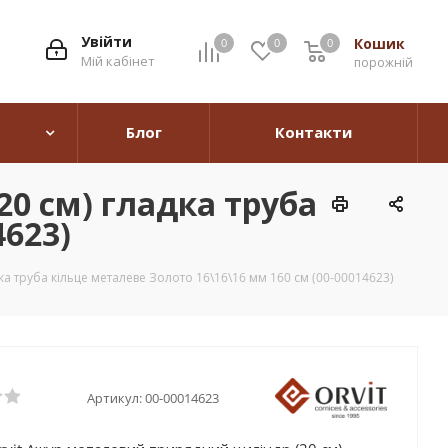
Увійти
Кошик
0
0
0
0
Мій кабінет
порожній
Блог
Контакти
0 см) гладка труба
4623)
а труба кільце металеве Золото 16\16\16 мм 160 см (00-00014623)
Артикул:
00-00014623