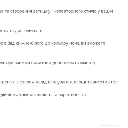
а та створення затишку і неповторного стилю у вашій
сть та довговічність.
в (від сніжно-білого до кольору ночі), ви зможете
і рельєфи завжди органічно доповнюють кімнату,
щення, незалежно від планування, площі та висоти стелі.
ійність, універсальність та варіативність.