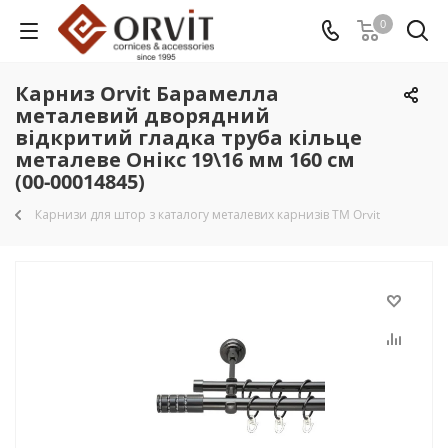
0
Карниз Orvit Барамелла
металевий дворядний
відкритий гладка труба кільце
металеве Онікс 19\16 мм 160 см
(00-00014845)
Карнизи для штор з каталогу металевих карнизів TM Orvit