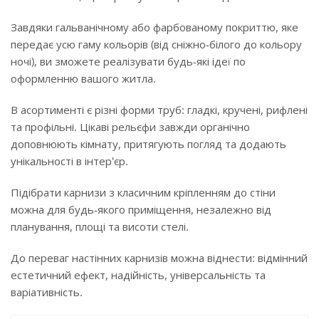
Завдяки гальванічному або фарбованому покриттю, яке
передає усю гаму кольорів (від сніжно-білого до кольору
ночі), ви зможете реалізувати будь-які ідеї по
оформленню вашого житла.
В асортименті є різні форми труб: гладкі, кручені, рифлені
та профільні. Цікаві рельєфи завжди органічно
доповнюють кімнату, притягують погляд та додають
унікальності в інтер'єр.
Підібрати карнизи з класичним кріпленням до стіни
можна для будь-якого приміщення, незалежно від
планування, площі та висоти стелі.
До переваг настінних карнизів можна віднести: відмінний
естетичний ефект, надійність, універсальність та
варіативність.