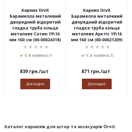
Карниз Orvit
Карниз Orvit
Барамелла металевий
Барамелла металевий
дворядний відкритий
дворядний відкритий
гладка труба кільце
гладка труба кільце
металеве Сатин 19\16
металеве Арктіс 19\16
мм 160 см (00-00024318)
мм 160 см (00-00021209)
Є в наявності
Є в наявності
839
грн.
/шт
871
грн.
/шт
Докладно
Докладно
Каталог карнизів для штор та аксесуарів Orvit