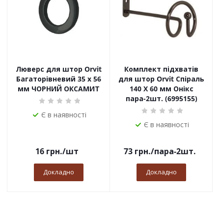
Люверс для штор Orvit
Комплект підхватів
Багаторівневий 35 х 56
для штор Orvit Спіраль
мм ЧОРНИЙ ОКСАМИТ
140 Х 60 мм Онікс
пара-2шт. (6995155)
Є в наявності
Є в наявності
16
грн.
/шт
73
грн.
/пара-2шт.
Докладно
Докладно