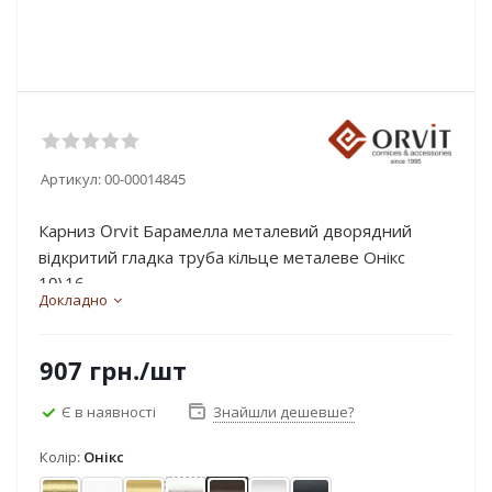
Артикул:
00-00014845
Карниз Orvit Барамелла металевий дворядний
відкритий гладка труба кільце металеве Онікс
19\16...
Докладно
907
грн.
/шт
Є в наявності
Знайшли дешевше?
Колір:
Онікс