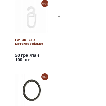
x0.32
ГАЧОК - С на
металеве кільце
50 грн.
/пач
100 шт
x1.6