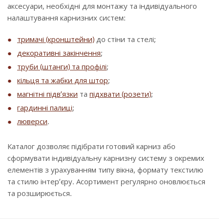
аксесуари, необхідні для монтажу та індивідуального
налаштування карнизних систем:
тримачі (кронштейни)
до стіни та стелі;
декоративні закінчення
;
труби (штанги) та профілі
;
кільця та жабки для штор
;
магнітні підв’язки
та
підхвати (розети)
;
гардинні палиці
;
люверси
.
Каталог дозволяє підібрати готовий карниз або
сформувати індивідуальну карнизну систему з окремих
елементів з урахуванням типу вікна, формату текстилю
та стилю інтер’єру. Асортимент регулярно оновлюється
та розширюється.