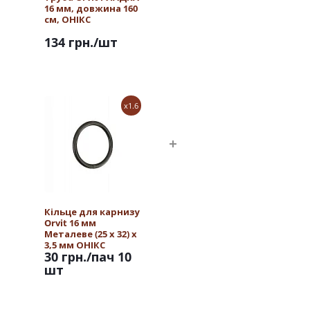
16 мм, довжина 160
см, ОНІКС
134 грн.
/шт
x1.6
Кільце для карнизу
Orvit 16 мм
Металеве (25 х 32) х
3,5 мм ОНІКС
30 грн.
/пач 10
шт