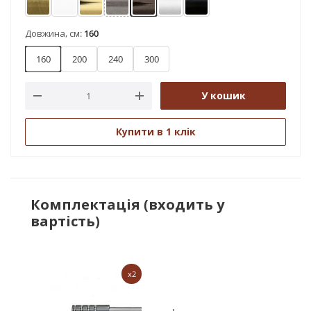
Антик
Арктіс
Золото
Нержавіюча сталь
Онікс
Сатин
Чорний оксамит
Довжина, см:
160
160
200
240
300
У кошик
Купити в 1 клік
Комплектація (входить у
вартість)
x2