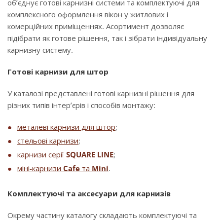
об’єднує готові карнизні системи та комплектуючі для
комплексного оформлення вікон у житлових і
комерційних приміщеннях. Асортимент дозволяє
підібрати як готове рішення, так і зібрати індивідуальну
карнизну систему.
Готові карнизи для штор
У каталозі представлені готові карнизні рішення для
різних типів інтер’єрів і способів монтажу:
металеві карнизи для штор
;
стельові карнизи
;
карнизи серії
SQUARE LINE
;
міні-карнизи
Cafe
та
Mini
.
Комплектуючі та аксесуари для карнизів
Окрему частину каталогу складають комплектуючі та