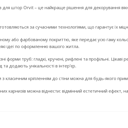
 для штор Orvit – це найкраще рішення для декорування вікн
готовляються за сучасними технологіями, що гарантує їх міцні
ному або фарбованому покриттю, яке передає усю гаму кольорі
-які ідеї по оформленню вашого житла.
ізні форми труб: гладкі, кручені, рифлені та профільні. Цікав
 та додають унікальності в інтер'єр.
 з класичним кріпленням до стіни можна для будь-якого примі
них карнизів можна віднести: відмінний естетичний ефект, над