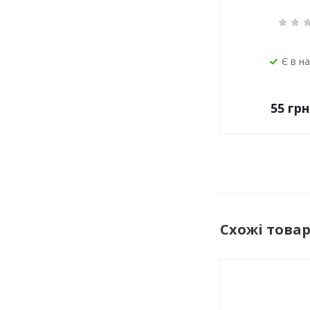
Є в н
55
грн
Схожі това