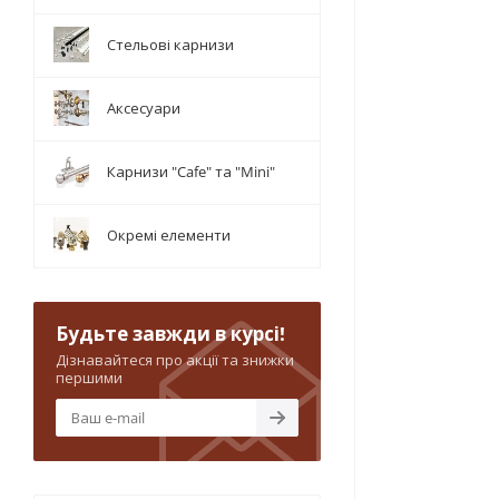
Стельові карнизи
Аксесуари
Карнизи "Cafe" та "Mini"
Окремі елементи
Будьте завжди в курсі!
Дізнавайтеся про акції та знижки
першими