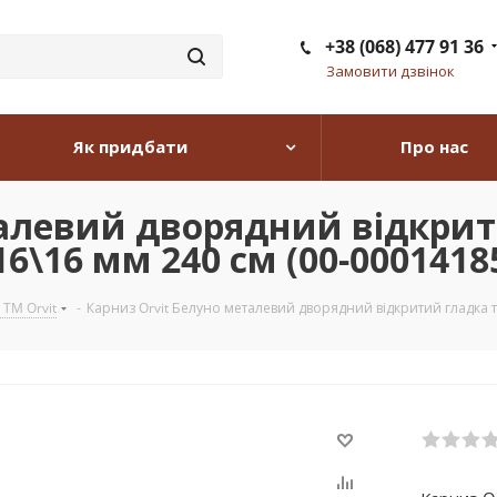
+38 (068) 477 91 36
Замовити дзвінок
Як придбати
Про нас
талевий дворядний відкрит
6\16 мм 240 см (00-0001418
 TM Orvit
-
Карниз Orvit Белуно металевий дворядний відкритий гладка т