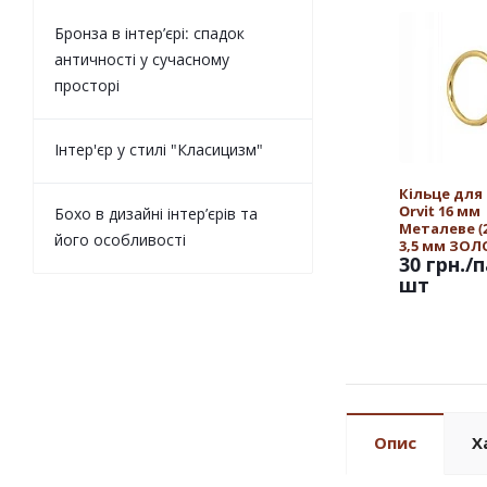
Бронза в інтер’єрі: спадок
античності у сучасному
просторі
Інтер'єр у стилі "Класицизм"
Кільце для
Orvit 16 мм
Бохо в дизайні інтер’єрів та
Металеве (25
його особливості
3,5 мм ЗО
30 грн.
/п
шт
Опис
Х