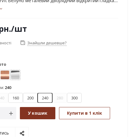
rvit Белуно металевий дворядний відкритий гладка...
рн.
/шт
вності
Знайшли дешевше?
ото
лото
Мідь
Хром
см:
240
40
160
200
240
280
300
У кошик
Купити в 1 клік
тись