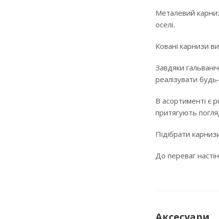
Металевий карниз
оселі.
Ковані карнизи ви
Завдяки гальваніч
реалізувати будь
В асортименті є р
притягують погляд
Підібрати карнизи
До переваг настін
Аксесуари