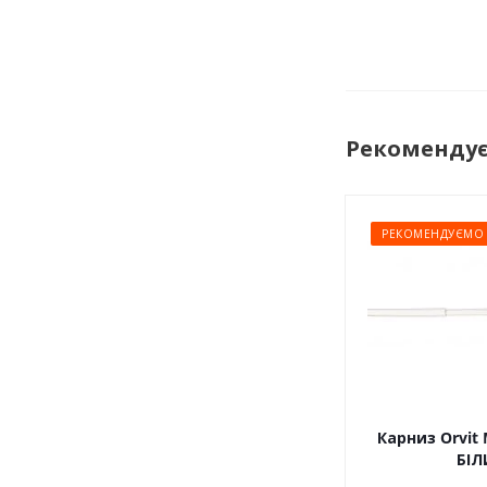
Рекоменду
РЕКОМЕНДУЄМО
Карниз Orvit 
БІЛ