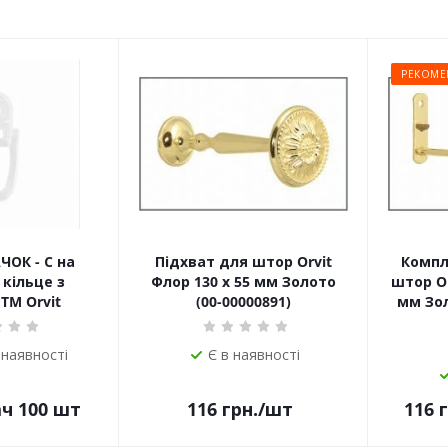
РЕКОМЕ
ЧОК - С на
Підхват для штор Orvit
Компл
кільце з
Флор 130 х 55 мм Золото
штор Or
TM Orvit
(00-00000891)
мм Зол
 наявності
Є в наявності
ач 100 шт
116
грн.
/шт
116
г