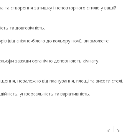
а та створення затишку і неповторного стилю у вашій
сть та довговічність.
в (від сніжно-білого до кольору ночі), ви зможете
і рельєфи завжди органічно доповнюють кімнату,
щення, незалежно від планування, площі та висоти стелі.
ійність, універсальність та варіативність.