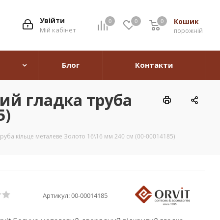
Увійти
Кошик
0
0
0
0
Мій кабінет
порожній
Блог
Контакти
ий гладка труба
5)
руба кільце металеве Золото 16\16 мм 240 см (00-00014185)
Артикул:
00-00014185