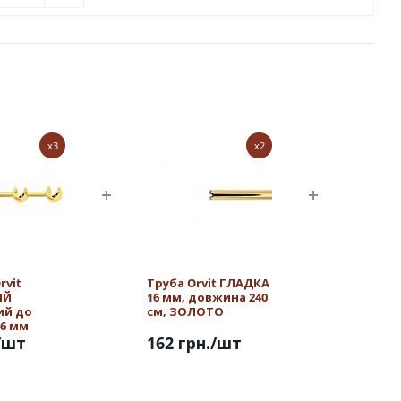
x3
x2
rvit
Труба Orvit ГЛАДКА
ИЙ
16 мм, довжина 240
ий до
см, ЗОЛОТО
16 мм
/шт
162 грн.
/шт