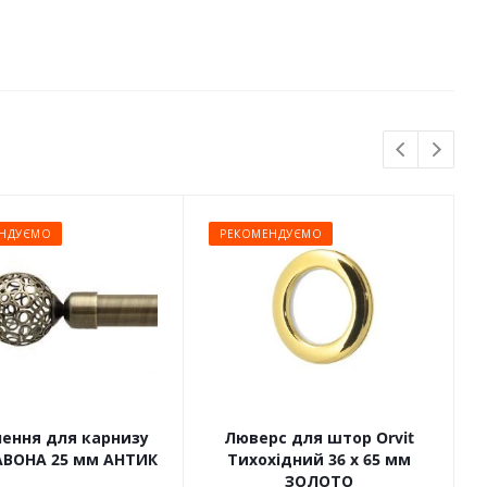
НДУЄМО
РЕКОМЕНДУЄМО
чення для карнизу
Люверс для штор Orvit
САВОНА 25 мм АНТИК
Тихохідний 36 х 65 мм
ЗОЛОТО