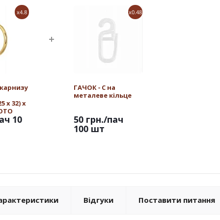
x4.8
x0.48
 карнизу
ГАЧОК - С на
металеве кільце
 х 32) х
ЛОТО
ач 10
50 грн.
/пач
100 шт
арактеристики
Відгуки
Поставити питання