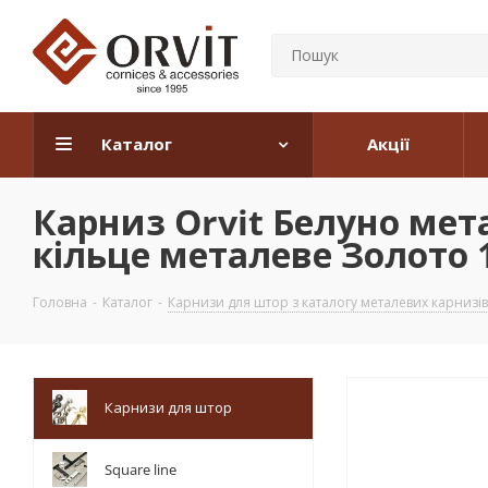
Каталог
Акції
Карниз Orvit Белуно ме
кільце металеве Золото 1
Головна
-
Каталог
-
Карнизи для штор з каталогу металевих карнизів
Карнизи для штор
Square line