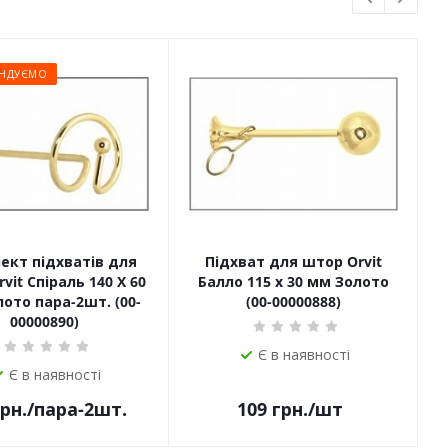
НДУЄМО
ект підхватів для
Підхват для штор Orvit
П
vit Спіраль 140 Х 60
Балло 115 х 30 мм Золото
ото пара-2шт. (00-
(00-00000888)
00000890)
Є в наявності
Є в наявності
рн.
/пара-2шт.
109
грн.
/шт