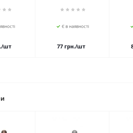
аявності
Є в наявності
.
/шт
77
грн.
/шт
ри