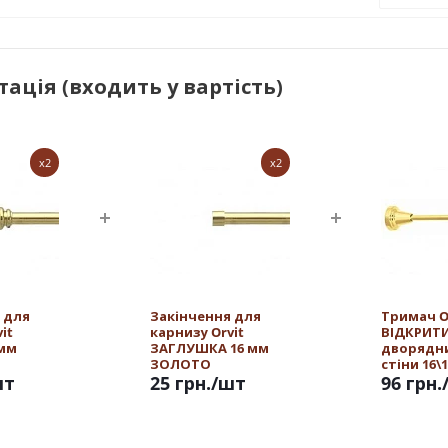
ація (входить у вартість)
x2
x2
 для
Закінчення для
Тримач O
it
карнизу Orvit
ВІДКРИТ
 мм
ЗАГЛУШКА 16 мм
дворядн
ЗОЛОТО
стіни 16\
шт
25 грн.
/шт
ЗОЛОТО
96 грн.