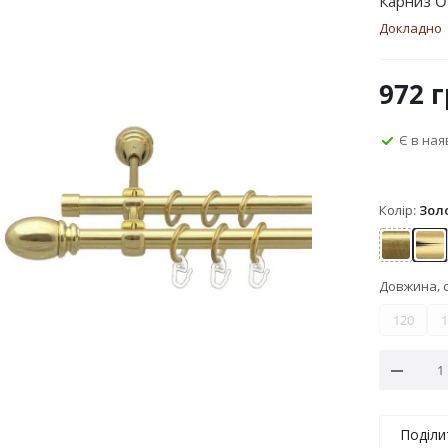
Карниз O
Докладно
972
г
Є в ная
Колір:
Зол
Антик
Зо
Довжина, 
120
1
Поділи