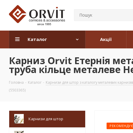
Каталог
Акції
Карниз Orvit Етернія ме
труба кільце металеве Н
Головна
-
Каталог
-
Карнизи для штор з каталогу металевих карнизів
(5503365)
Карнизи для штор
РЕКОМЕНДУ