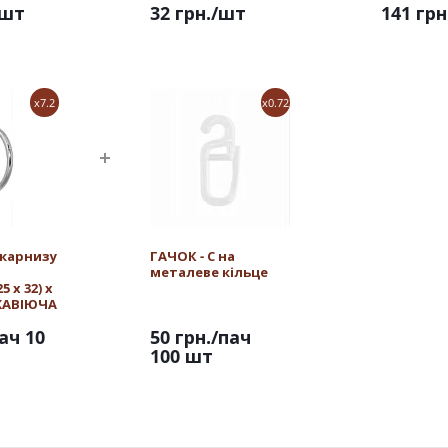
/шт
32 грн.
/шт
141 грн
x7.2
x0.72
 карнизу
ГАЧОК - С на
металеве кільце
 х 32) х
РЖАВІЮЧА
ач 10
50 грн.
/пач
100 шт