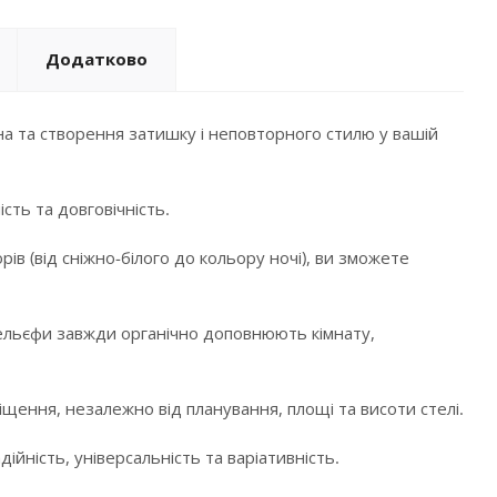
Додатково
а та створення затишку і неповторного стилю у вашій
сть та довговічність.
в (від сніжно-білого до кольору ночі), ви зможете
і рельєфи завжди органічно доповнюють кімнату,
щення, незалежно від планування, площі та висоти стелі.
ійність, універсальність та варіативність.