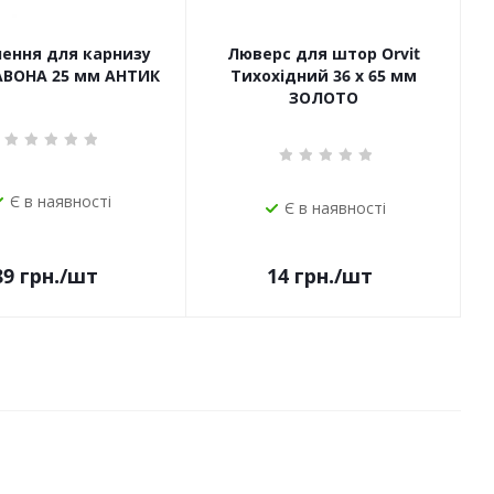
чення для карнизу
Люверс для штор Orvit
САВОНА 25 мм АНТИК
Тихохідний 36 х 65 мм
ЗОЛОТО
Є в наявності
Є в наявності
14
грн.
/шт
89
грн.
/шт