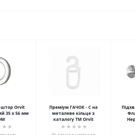
штор Orvit
Преміум ГАЧОК - С на
Підхв
й 35 х 56 мм
металеве кільце з
Фла
ОМ
каталогу TM Orvit
Не