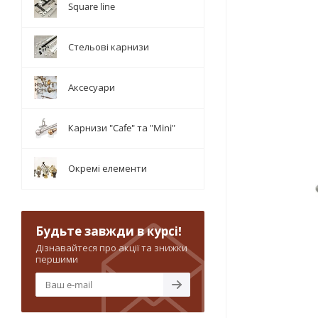
Square line
Стельові карнизи
Аксесуари
Карнизи "Cafe" та "Mini"
Окремі елементи
Будьте завжди в курсі!
Дізнавайтеся про акції та знижки
першими