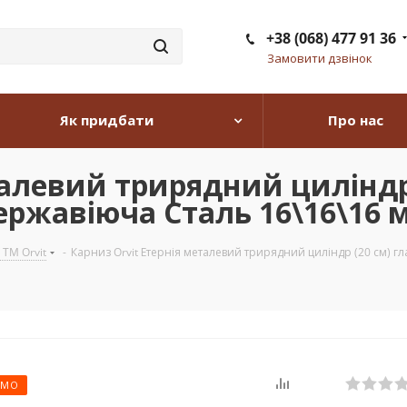
+38 (068) 477 91 36
Замовити дзвінок
Як придбати
Про нас
талевий трирядний циліндр
ержавіюча Сталь 16\16\16 м
 TM Orvit
-
Карниз Orvit Етернія металевий трирядний циліндр (20 см) гл
ЄМО