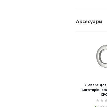
Аксесуари
Люверс для 
Багаторівневи
ХР