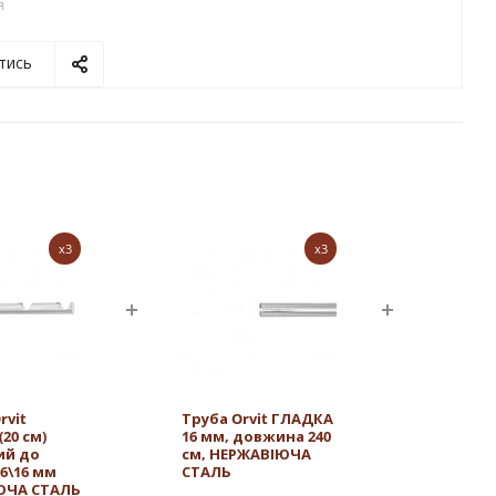
я
тись
x3
x3
rvit
Труба Orvit ГЛАДКА
20 см)
16 мм, довжина 240
ий до
см, НЕРЖАВІЮЧА
16\16 мм
СТАЛЬ
ЮЧА СТАЛЬ