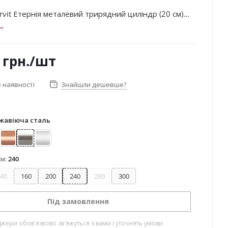
vit Етернія металевий трирядний циліндр (20 см)...
грн.
/шт
 наявності
Знайшли дешевше?
жавіюча сталь
лото
Мідь
Нержавіюча сталь
Сатин
см:
240
40
160
200
240
280
300
Під замовлення
жери обов'язково зв'яжуться з вами і уточнять умови