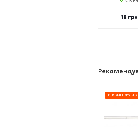
Є в н
18
грн
Рекоменду
РЕКОМЕНДУЄМО