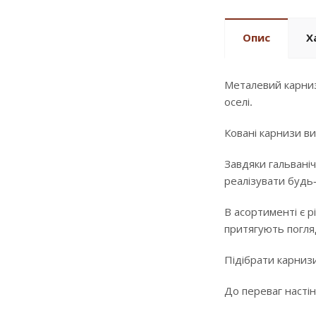
Опис
Х
Металевий карниз
оселі.
Ковані карнизи ви
Завдяки гальваніч
реалізувати будь
В асортименті є р
притягують погляд
Підібрати карнизи
До переваг настін