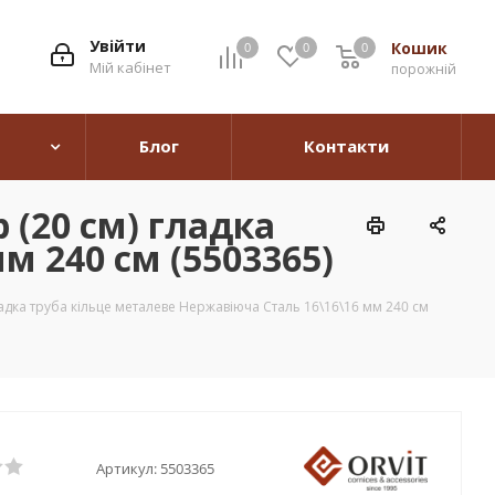
Увійти
Кошик
0
0
0
0
Мій кабінет
порожній
Блог
Контакти
 (20 см) гладка
м 240 см (5503365)
адка труба кільце металеве Нержавіюча Сталь 16\16\16 мм 240 см
Артикул:
5503365