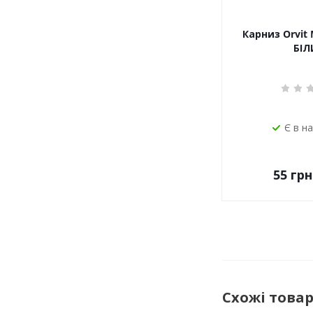
Карниз Orvit 
БІЛ
Є в н
55
грн
Схожі това