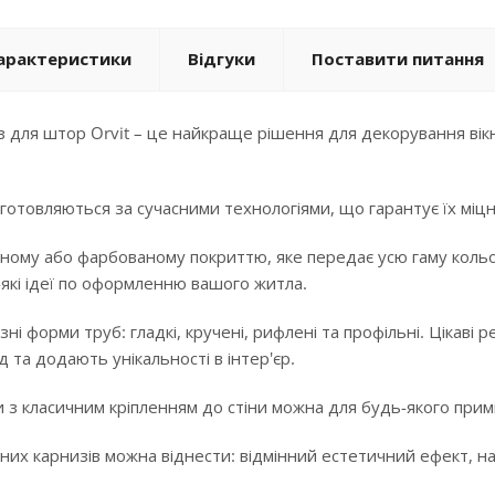
арактеристики
Відгуки
Поставити питання
 для штор Orvit – це найкраще рішення для декорування вікн
готовляються за сучасними технологіями, що гарантує їх міцні
ному або фарбованому покриттю, яке передає усю гаму кольорі
-які ідеї по оформленню вашого житла.
ізні форми труб: гладкі, кручені, рифлені та профільні. Цікав
 та додають унікальності в інтер'єр.
 з класичним кріпленням до стіни можна для будь-якого примі
них карнизів можна віднести: відмінний естетичний ефект, над