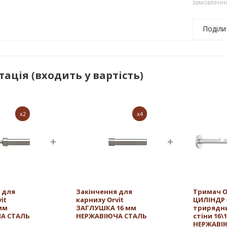
замовленн
Поділи
ація (входить у вартість)
x2
x4
 для
Закінчення для
Тримач O
it
карнизу Orvit
ЦИЛІНДР (
 мм
ЗАГЛУШКА 16 мм
трирядн
А СТАЛЬ
НЕРЖАВІЮЧА СТАЛЬ
стіни 16\
НЕРЖАВІ