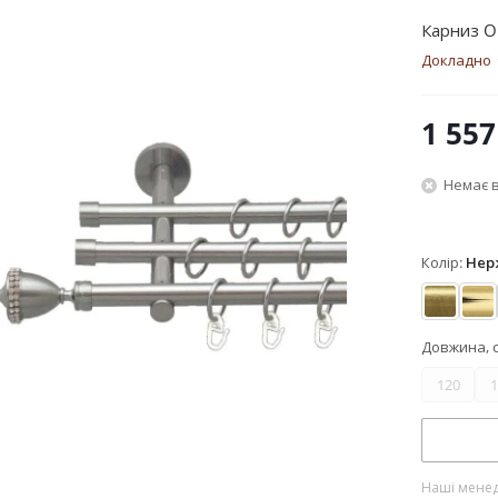
Карниз Or
Докладно
1 557
Немає в
Колір:
Нер
Антик
Зо
Довжина, 
120
1
Наші менед