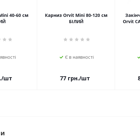
Mini 40-60 см
Карниз Orvit Mini 80-120 см
Закін
ИЙ
БІЛИЙ
Orvit 
аявності
Є в наявності
.
/шт
77
грн.
/шт
ри