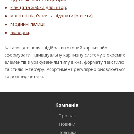
кільця та жабки для штор
;
магнітні підв’язки
та
підхвати (розети)
;
гардинні палиці
;
люверси
.
Каталог дозволяє підібрати готовий карниз або
сформувати індивідуальну карнизну систему з окремих
елементів з урахуванням типу вікна, формату текстилю
та стилю інтер’єру. Асортимент регулярно оновлюється
та розширюється.
Компанія
Про нас
Новини
Політика