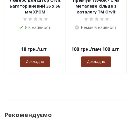
Люверс для штор Orvit
Преміум ГАЧОК - С на
Багаторівневий 35 х 56
металеве кільце з
мм ХРОМ
каталогу TM Orvit
Є в наявності
Немає в наявності
18
грн.
/шт
100
грн.
/пач 100 шт
Докладно
Докладно
Рекомендуємо