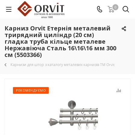
0
Карниз Orvit Етернія металевий
трирядний циліндр (20 см)
гладка труба кільце металеве
Нержавіюча Сталь 16\16\16 мм 300
см (5503366)
Карнизи для штор з каталогу металевих карнизів TM Orvit
РЕКОМЕНДУЄМО