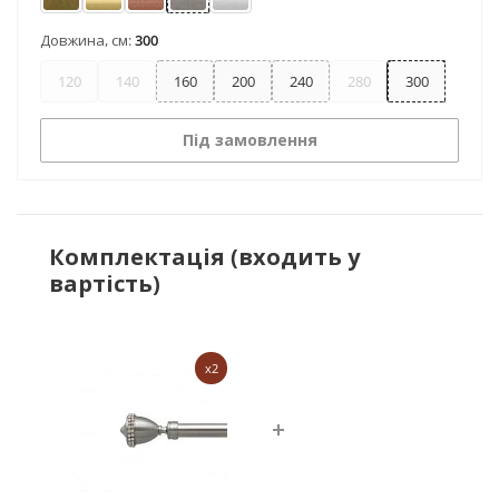
Антик
Золото
Мідь
Нержавіюча сталь
Сатин
Довжина, см:
300
120
140
160
200
240
280
300
Під замовлення
Комплектація (входить у
вартість)
x2