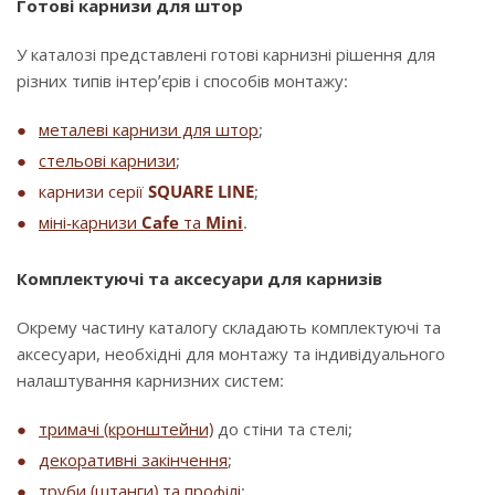
Готові карнизи для штор
У каталозі представлені готові карнизні рішення для
різних типів інтер’єрів і способів монтажу:
металеві карнизи для штор
;
стельові карнизи
;
карнизи серії
SQUARE LINE
;
міні-карнизи
Cafe
та
Mini
.
Комплектуючі та аксесуари для карнизів
Окрему частину каталогу складають комплектуючі та
аксесуари, необхідні для монтажу та індивідуального
налаштування карнизних систем:
тримачі (кронштейни)
до стіни та стелі;
декоративні закінчення
;
труби (штанги) та профілі
;