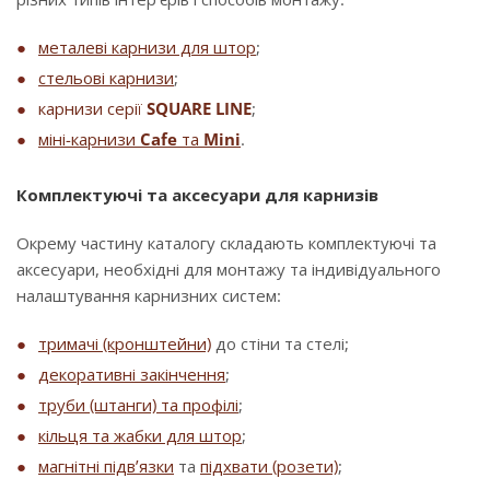
металеві карнизи для штор
;
стельові карнизи
;
карнизи серії
SQUARE LINE
;
міні-карнизи
Cafe
та
Mini
.
Комплектуючі та аксесуари для карнизів
Окрему частину каталогу складають комплектуючі та
аксесуари, необхідні для монтажу та індивідуального
налаштування карнизних систем:
тримачі (кронштейни)
до стіни та стелі;
декоративні закінчення
;
труби (штанги) та профілі
;
кільця та жабки для штор
;
магнітні підв’язки
та
підхвати (розети)
;