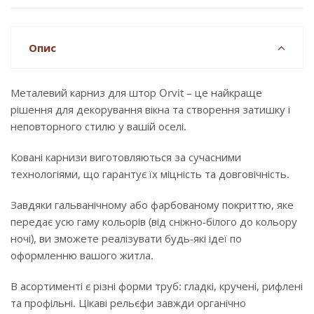
Опис
Металевий карниз для штор Orvit – це найкраще
рішення для декорування вікна та створення затишку і
неповторного стилю у вашій оселі.
Ковані карнизи виготовляються за сучасними
технологіями, що гарантує їх міцність та довговічність.
Завдяки гальванічному або фарбованому покриттю, яке
передає усю гаму кольорів (від сніжно-білого до кольору
ночі), ви зможете реалізувати будь-які ідеї по
оформленню вашого житла.
В асортименті є різні форми труб: гладкі, кручені, рифлені
та профільні. Цікаві рельєфи завжди органічно