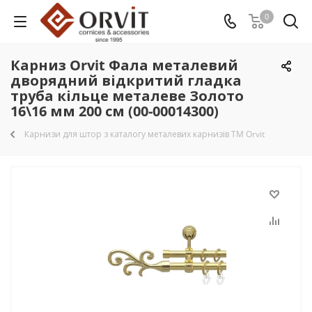
0
Карниз Orvit Фала металевий
дворядний відкритий гладка
труба кільце металеве Золото
16\16 мм 200 см (00-00014300)
Карнизи для штор з каталогу металевих карнизів TM Orvit