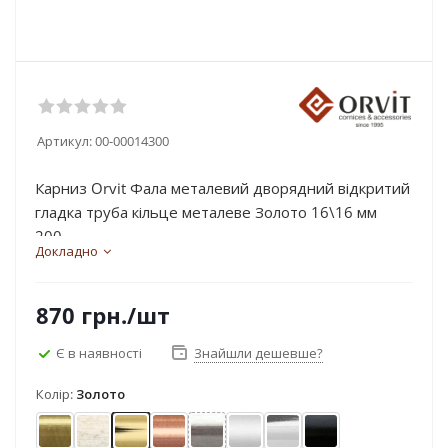
Артикул:
00-00014300
Карниз Orvit Фала металевий дворядний відкритий
гладка труба кільце металеве Золото 16\16 мм
200...
Докладно
870
грн.
/шт
Є в наявності
Знайшли дешевше?
Колір:
Золото
Антик
Біле золото
Золото
Мідь
Нержавіюча сталь
Сатин
Хром
Чорний оксамит