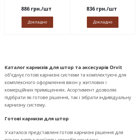
886
грн.
/шт
836
грн.
/шт
Докладно
Докладно
Каталог карнизів для штор та аксесуарів Orvit
об’єднує готові карнизні системи та комплектуючі для
комплексного оформлення вікон у житлових і
комерційних приміщеннях. Асортимент дозволяє
підібрати як готове рішення, так і зібрати індивідуальну
карнизну систему.
Готові карнизи для штор
У каталозі представлені готові карнизні рішення для
різних типів інтер’єрів і способів монтажу: