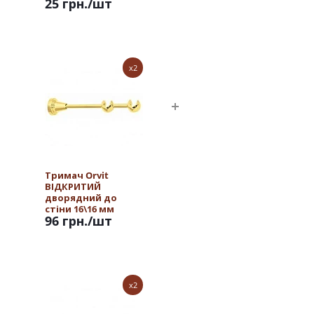
25 грн.
/шт
x2
Тримач Orvit
ВІДКРИТИЙ
дворядний до
стіни 16\16 мм
96 грн.
/шт
ЗОЛОТО
x2