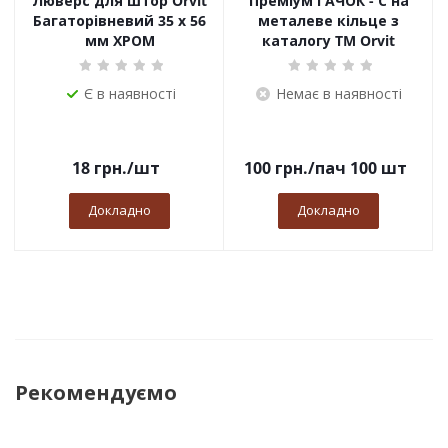
Люверс для штор Orvit
Преміум ГАЧОК - С на
Багаторівневий 35 х 56
металеве кільце з
мм ХРОМ
каталогу TM Orvit
Є в наявності
Немає в наявності
18
грн.
/шт
100
грн.
/пач 100 шт
Докладно
Докладно
Рекомендуємо