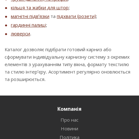
кільця та жабки для штор
;
магнітні підв’язки
та
підхвати (розети)
;
гардинні палиці
;
люверси
.
Каталог дозволяє підібрати готовий карниз або
сформувати індивідуальну карнизну систему з окремих
елементів з урахуванням типу вікна, формату текстилю
та стилю інтер’єру. Асортимент регулярно оновлюється
та розширюється.
Компанія
Про нас
Новини
Політика