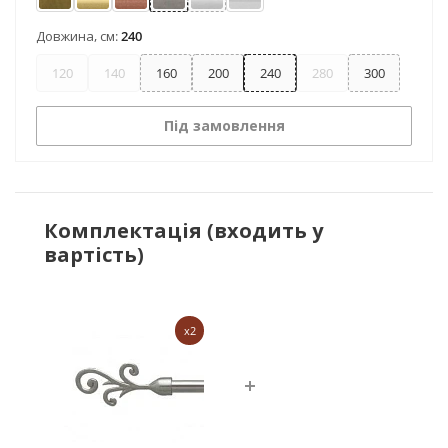
Антик
Золото
Мідь
Нержавіюча сталь
Сатин
Хром
Довжина, см:
240
120
140
160
200
240
280
300
Під замовлення
Комплектація (входить у
вартість)
x2