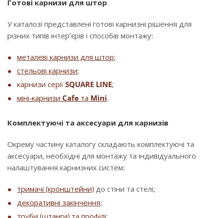
Готові карнизи для штор
У каталозі представлені готові карнизні рішення для
різних типів інтер’єрів і способів монтажу:
металеві карнизи для штор
;
стельові карнизи
;
карнизи серії
SQUARE LINE
;
міні-карнизи
Cafe
та
Mini
.
Комплектуючі та аксесуари для карнизів
Окрему частину каталогу складають комплектуючі та
аксесуари, необхідні для монтажу та індивідуального
налаштування карнизних систем:
тримачі (кронштейни)
до стіни та стелі;
декоративні закінчення
;
труби (штанги) та профілі
;