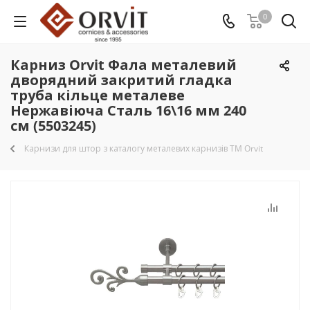
0
Карниз Orvit Фала металевий
дворядний закритий гладка
труба кільце металеве
Нержавіюча Сталь 16\16 мм 240
см (5503245)
Карнизи для штор з каталогу металевих карнизів TM Orvit