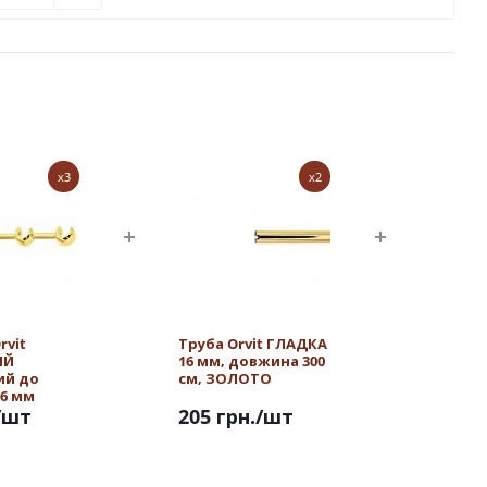
x3
x2
rvit
Труба Orvit ГЛАДКА
ИЙ
16 мм, довжина 300
ий до
см, ЗОЛОТО
16 мм
/шт
205 грн.
/шт