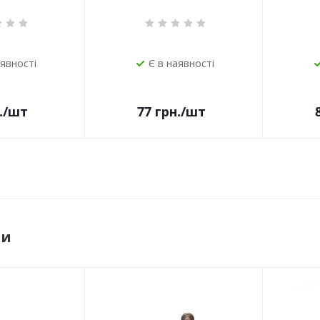
аявності
Є в наявності
.
/шт
77
грн.
/шт
ри