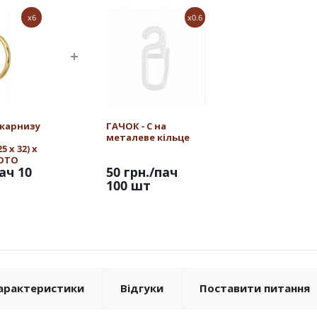
x6
x0.6
 карнизу
ГАЧОК - С на
металеве кільце
 х 32) х
ЛОТО
ач 10
50 грн.
/пач
100 шт
арактеристики
Відгуки
Поставити питання