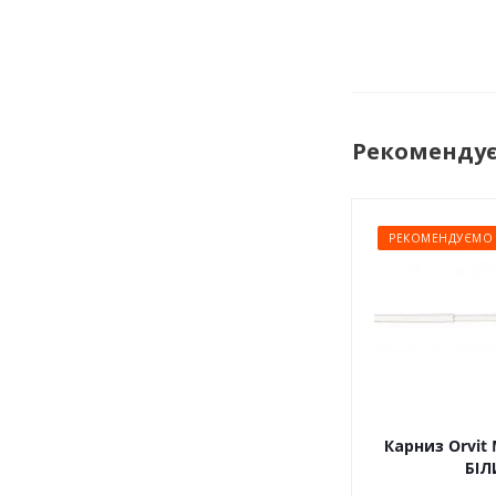
Рекоменду
РЕКОМЕНДУЄМО
Карниз Orvit 
БІЛ