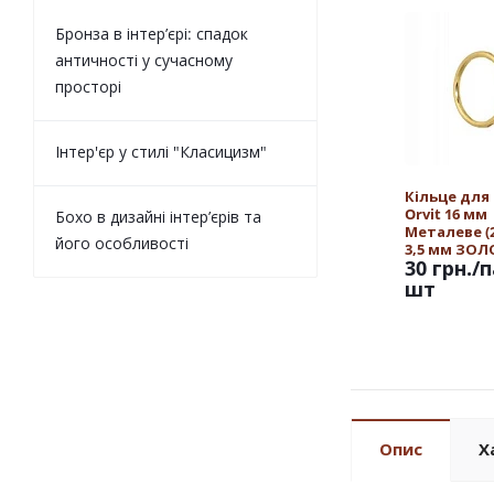
Бронза в інтер’єрі: спадок
античності у сучасному
просторі
Інтер'єр у стилі "Класицизм"
Кільце для
Orvit 16 мм
Бохо в дизайні інтер’єрів та
Металеве (25
його особливості
3,5 мм ЗО
30 грн.
/п
шт
Опис
Х