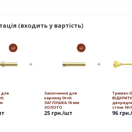
ація (входить у вартість)
x2
x2
 для
Закінчення для
Тримач O
it
карнизу Orvit
ВІДКРИТ
мм
ЗАГЛУШКА 16 мм
дворядн
ЗОЛОТО
стіни 16\
шт
25 грн.
/шт
ЗОЛОТО
96 грн.