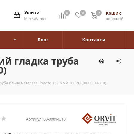
Увійти
Кошик
0
0
0
0
Мій кабінет
порожній
Блог
Контакти
ий гладка труба
0)
уба кільце металеве Золото 16\16 мм 300 см (00-00014310)
Артикул:
00-00014310