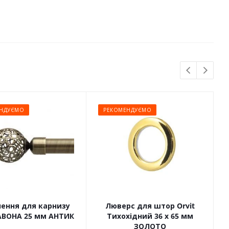
НДУЄМО
РЕКОМЕНДУЄМО
чення для карнизу
Люверс для штор Orvit
САВОНА 25 мм АНТИК
Тихохідний 36 х 65 мм
ЗОЛОТО