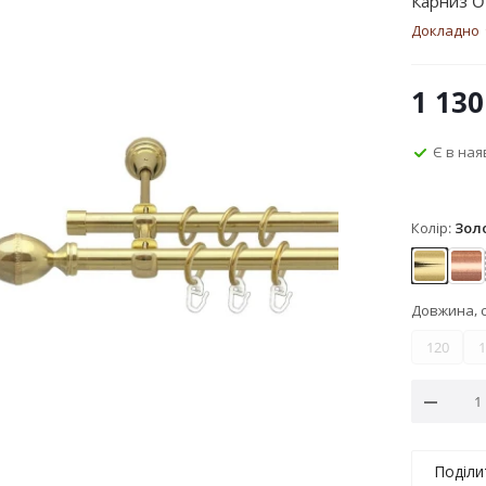
Карниз O
Докладно
1 130
Є в ная
Колір:
Зол
Золото
Мі
Довжина, 
120
1
Поділи