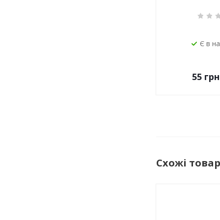
Є в н
55
грн
Схожі това