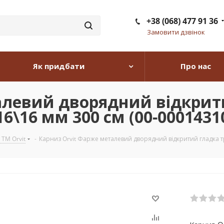
+38 (068) 477 91 36
Замовити дзвінок
Як придбати
Про нас
алевий дворядний відкрит
6\16 мм 300 см (00-0001431
 TM Orvit
-
Карниз Orvit Фарже металевий дворядний відкритий гладка тр