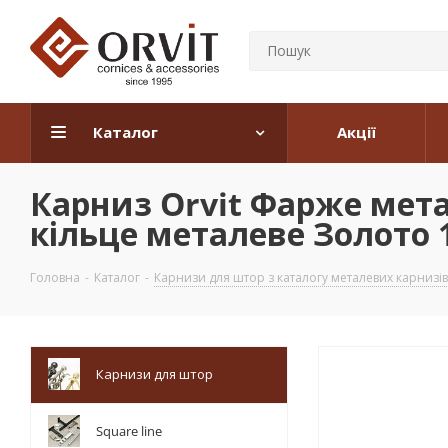
Каталог
Акції
Карниз Orvit Фарже мет
кільце металеве Золото 1
Головна
-
Каталог
-
Карнизи для штор з каталогу металевих карнизів
Карнизи для штор
Square line