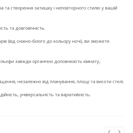
а та створення затишку і неповторного стилю у вашій
сть та довговічність.
в (від сніжно-білого до кольору ночі), ви зможете
і рельєфи завжди органічно доповнюють кімнату,
щення, незалежно від планування, площі та висоти стелі.
ійність, універсальність та варіативність.