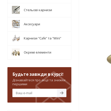
Стельові карнизи
Аксесуари
Карнизи "Cafe" та "Mini"
Окремі елементи
Будьте завжди в курсі!
Дізнавайтеся про акції та знижки
першими