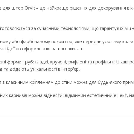
 для штор Orvit – це найкраще рішення для декорування вікн
готовляються за сучасними технологіями, що гарантує їх міцні
ному або фарбованому покриттю, яке передає усю гаму кольорі
-які ідеї по оформленню вашого житла.
ізні форми труб: гладкі, кручені, рифлені та профільні. Цікав
 та додають унікальності в інтер'єр.
 з класичним кріпленням до стіни можна для будь-якого примі
них карнизів можна віднести: відмінний естетичний ефект, над