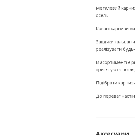
Металевий карниз
оселі.
Ковані карнизи ви
Завдяки гальваніч
реалізувати будь
В асортименті є р
притягують погляд
Підібрати карнизи
До переваг настін
Аксесуари