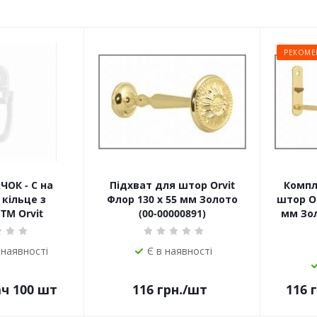
РЕКОМЕ
ЧОК - С на
Підхват для штор Orvit
Компл
кільце з
Флор 130 х 55 мм Золото
штор Or
TM Orvit
(00-00000891)
мм Зол
 наявності
Є в наявності
ач 100 шт
116
грн.
/шт
116
г