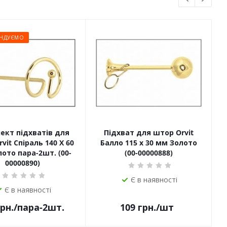
НДУЄМО
ект підхватів для
Підхват для штор Orvit
П
vit Спіраль 140 Х 60
Балло 115 х 30 мм Золото
ото пара-2шт. (00-
(00-00000888)
00000890)
Є в наявності
Є в наявності
рн.
/пара-2шт.
109
грн.
/шт