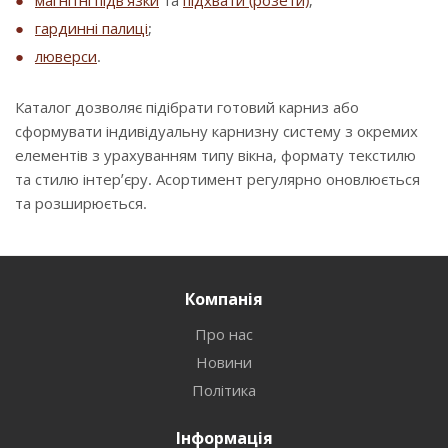
магнітні підв’язки
та
підхвати (розети)
;
гардинні палиці
;
люверси
.
Каталог дозволяє підібрати готовий карниз або
сформувати індивідуальну карнизну систему з окремих
елементів з урахуванням типу вікна, формату текстилю
та стилю інтер’єру. Асортимент регулярно оновлюється
та розширюється.
Компанія
Про нас
Новини
Політика
Інформація