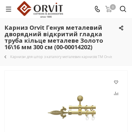
0
Карниз Orvit Генуя металевий
дворядний відкритий гладка
труба кільце металеве Золото
16\16 мм 300 см (00-00014202)
Карнизи для штор з каталогу металевих карнизів TM Orvit