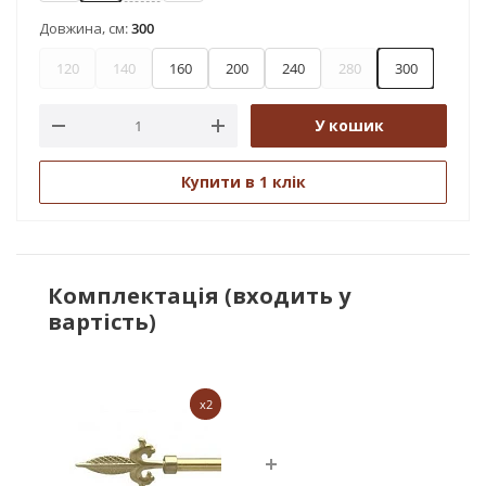
Довжина, см:
300
120
140
160
200
240
280
300
У кошик
Купити в 1 клік
Комплектація (входить у
вартість)
x2