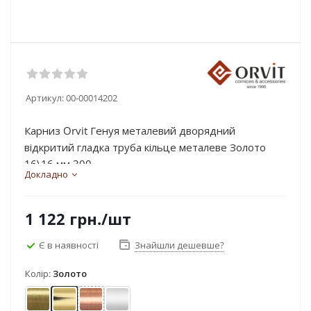
Артикул:
00-00014202
Карниз Orvit Генуя металевий дворядний
відкритий гладка труба кільце металеве Золото
16\16 мм 300...
Докладно
1 122
грн.
/шт
Є в наявності
Знайшли дешевше?
Колір:
Золото
Антик
Золото
Мідь
Сатин