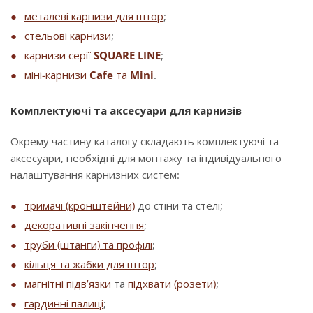
металеві карнизи для штор
;
стельові карнизи
;
карнизи серії
SQUARE LINE
;
міні-карнизи
Cafe
та
Mini
.
Комплектуючі та аксесуари для карнизів
Окрему частину каталогу складають комплектуючі та
аксесуари, необхідні для монтажу та індивідуального
налаштування карнизних систем:
тримачі (кронштейни)
до стіни та стелі;
декоративні закінчення
;
труби (штанги) та профілі
;
кільця та жабки для штор
;
магнітні підв’язки
та
підхвати (розети)
;
гардинні палиці
;