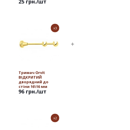
25 грн.
/шт
x3
Тримач Orvit
ВІДКРИТИЙ
дворядний до
стіни 16\16 мм
96 грн.
/шт
ЗОЛОТО
x2