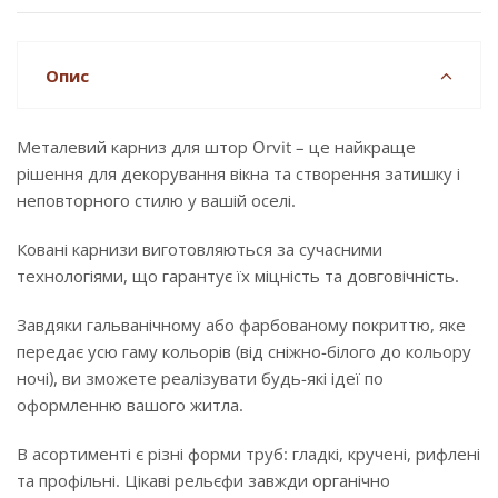
Опис
Металевий карниз для штор Orvit – це найкраще
рішення для декорування вікна та створення затишку і
неповторного стилю у вашій оселі.
Ковані карнизи виготовляються за сучасними
технологіями, що гарантує їх міцність та довговічність.
Завдяки гальванічному або фарбованому покриттю, яке
передає усю гаму кольорів (від сніжно-білого до кольору
ночі), ви зможете реалізувати будь-які ідеї по
оформленню вашого житла.
В асортименті є різні форми труб: гладкі, кручені, рифлені
та профільні. Цікаві рельєфи завжди органічно