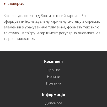
люверси
.
Каталог дозволяє підібрати готовий карниз або
сформувати індивідуальну карнизну систему з окремих
елементів з урахуванням типу вікна, формату текстилю
та стилю інтер’єру. Асортимент регулярно оновлюється
та розширюється.
Компанія
Про нас
Новини
Політика
Інформація
Допомога