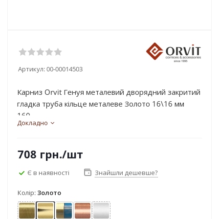
Артикул:
00-00014503
Карниз Orvit Генуя металевий дворядний закритий
гладка труба кільце металеве Золото 16\16 мм
160...
Докладно
708
грн.
/шт
Є в наявності
Знайшли дешевше?
Колір:
Золото
Антик
Золото
Золото матове - блакить
Мідь
Сатин