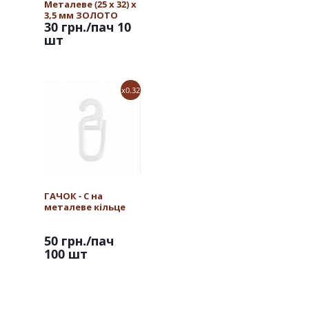
Металеве (25 х 32) х
3,5 мм ЗОЛОТО
30 грн.
/пач 10
шт
x0.32
ГАЧОК - С на
металеве кільце
50 грн.
/пач
100 шт