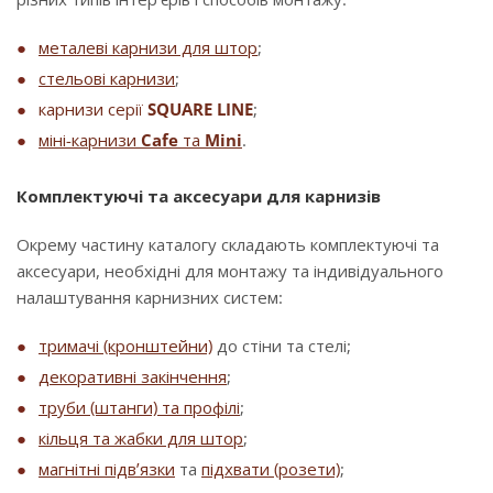
металеві карнизи для штор
;
стельові карнизи
;
карнизи серії
SQUARE LINE
;
міні-карнизи
Cafe
та
Mini
.
Комплектуючі та аксесуари для карнизів
Окрему частину каталогу складають комплектуючі та
аксесуари, необхідні для монтажу та індивідуального
налаштування карнизних систем:
тримачі (кронштейни)
до стіни та стелі;
декоративні закінчення
;
труби (штанги) та профілі
;
кільця та жабки для штор
;
магнітні підв’язки
та
підхвати (розети)
;