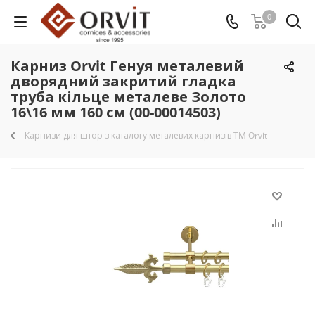
0
Карниз Orvit Генуя металевий
дворядний закритий гладка
труба кільце металеве Золото
16\16 мм 160 см (00-00014503)
Карнизи для штор з каталогу металевих карнизів TM Orvit