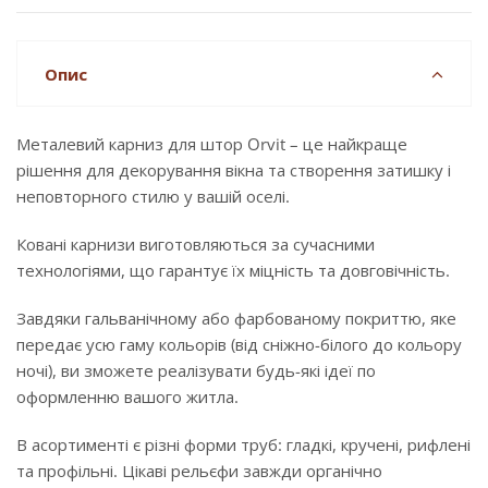
Опис
Металевий карниз для штор Orvit – це найкраще
рішення для декорування вікна та створення затишку і
неповторного стилю у вашій оселі.
Ковані карнизи виготовляються за сучасними
технологіями, що гарантує їх міцність та довговічність.
Завдяки гальванічному або фарбованому покриттю, яке
передає усю гаму кольорів (від сніжно-білого до кольору
ночі), ви зможете реалізувати будь-які ідеї по
оформленню вашого житла.
В асортименті є різні форми труб: гладкі, кручені, рифлені
та профільні. Цікаві рельєфи завжди органічно