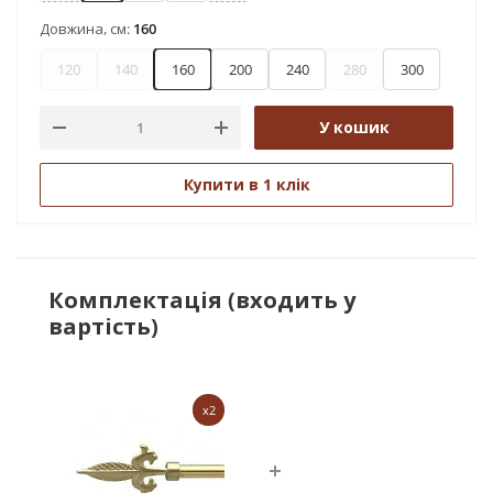
Довжина, см:
160
120
140
160
200
240
280
300
У кошик
Купити в 1 клік
Комплектація (входить у
вартість)
x2