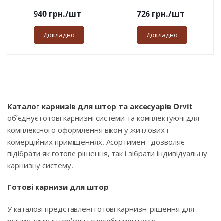
940
грн.
/шт
726
грн.
/шт
Докладно
Докладно
Каталог карнизів для штор та аксесуарів Orvit
об’єднує готові карнизні системи та комплектуючі для
комплексного оформлення вікон у житлових і
комерційних приміщеннях. Асортимент дозволяє
підібрати як готове рішення, так і зібрати індивідуальну
карнизну систему.
Готові карнизи для штор
У каталозі представлені готові карнизні рішення для
різних типів інтер’єрів і способів монтажу: