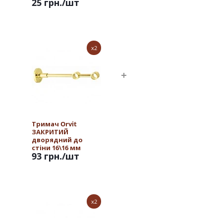
25 грн.
/шт
x2
Тримач Orvit
ЗАКРИТИЙ
дворядний до
стіни 16\16 мм
93 грн.
/шт
ЗОЛОТО
x2