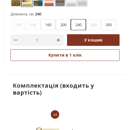
Антик
Золото
Золото матове - блакить
Мідь
Нержавіюча сталь
Сатин
Хром
Довжина, см:
240
120
140
160
200
240
280
300
У кошик
Купити в 1 клік
Комплектація (входить у
вартість)
x4