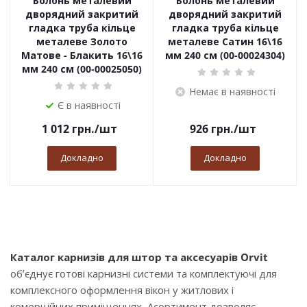
Болонь металевий
Болонь металевий
дворядний закритий
дворядний закритий
гладка труба кільце
гладка труба кільце
металеве Золото
металеве Сатин 16\16
Матове - Блакить 16\16
мм 240 см (00-00024304)
мм 240 см (00-00025050)
Немає в наявності
Є в наявності
1 012
грн.
/шт
926
грн.
/шт
Докладно
Докладно
Каталог карнизів для штор та аксесуарів Orvit
об’єднує готові карнизні системи та комплектуючі для
комплексного оформлення вікон у житлових і
комерційних приміщеннях. Асортимент дозволяє