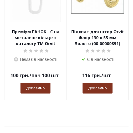
Преміум ГАЧОК - С на
Підхват для штор Orvit
металеве кільце з
Флор 130 х 55 мм
каталогу TM Orvit
Золото (00-00000891)
Немає в наявності
Є в наявності
100
грн.
/пач 100 шт
116
грн.
/шт
Докладно
Докладно