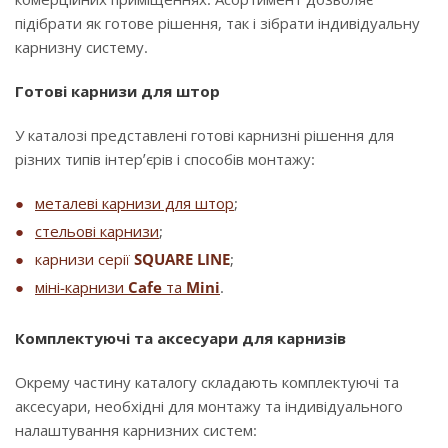
підібрати як готове рішення, так і зібрати індивідуальну
карнизну систему.
Готові карнизи для штор
У каталозі представлені готові карнизні рішення для
різних типів інтер’єрів і способів монтажу:
металеві карнизи для штор
;
стельові карнизи
;
карнизи серії
SQUARE LINE
;
міні-карнизи
Cafe
та
Mini
.
Комплектуючі та аксесуари для карнизів
Окрему частину каталогу складають комплектуючі та
аксесуари, необхідні для монтажу та індивідуального
налаштування карнизних систем: