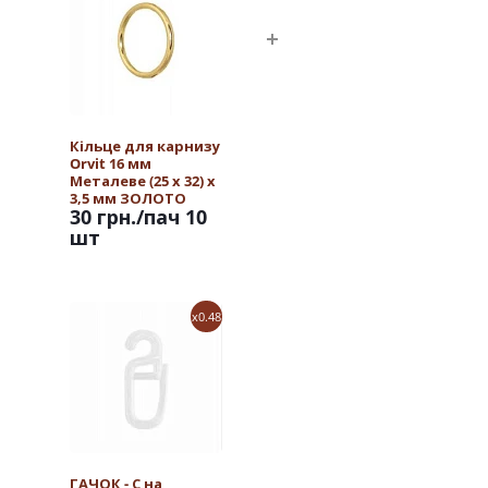
Кільце для карнизу
Orvit 16 мм
Металеве (25 х 32) х
3,5 мм ЗОЛОТО
30 грн.
/пач 10
шт
x0.48
ГАЧОК - С на