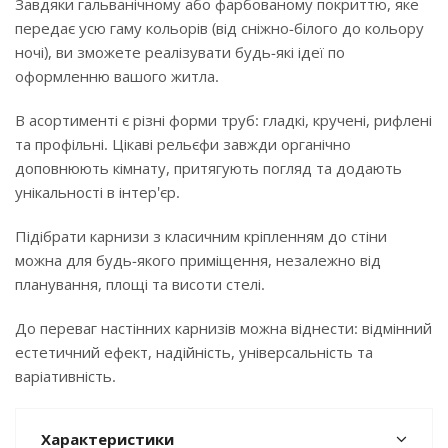
Завдяки гальванічному або фарбованому покриттю, яке
передає усю гаму кольорів (від сніжно-білого до кольору
ночі), ви зможете реалізувати будь-які ідеї по
оформленню вашого житла.
В асортименті є різні форми труб: гладкі, кручені, рифлені
та профільні. Цікаві рельєфи завжди органічно
доповнюють кімнату, притягують погляд та додають
унікальності в інтер'єр.
Підібрати карнизи з класичним кріпленням до стіни
можна для будь-якого приміщення, незалежно від
планування, площі та висоти стелі.
До переваг настінних карнизів можна віднести: відмінний
естетичний ефект, надійність, універсальність та
варіативність.
Характеристики