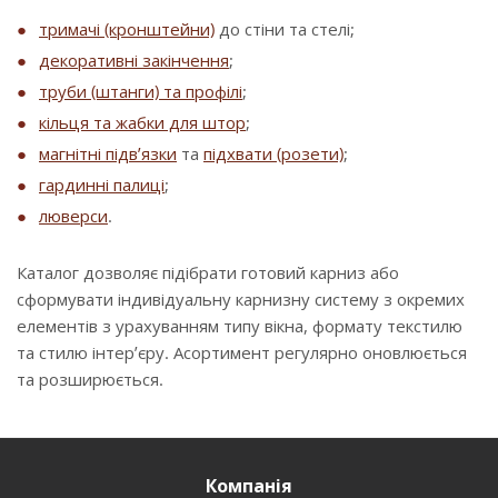
тримачі (кронштейни)
до стіни та стелі;
декоративні закінчення
;
труби (штанги) та профілі
;
кільця та жабки для штор
;
магнітні підв’язки
та
підхвати (розети)
;
гардинні палиці
;
люверси
.
Каталог дозволяє підібрати готовий карниз або
сформувати індивідуальну карнизну систему з окремих
елементів з урахуванням типу вікна, формату текстилю
та стилю інтер’єру. Асортимент регулярно оновлюється
та розширюється.
Компанія