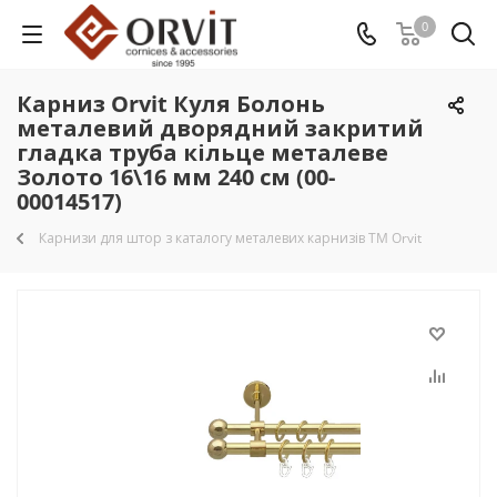
0
Карниз Orvit Куля Болонь
металевий дворядний закритий
гладка труба кільце металеве
Золото 16\16 мм 240 см (00-
00014517)
Карнизи для штор з каталогу металевих карнизів TM Orvit