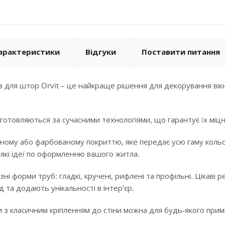
арактеристики
Відгуки
Поставити питання
 для штор Orvit – це найкраще рішення для декорування вікн
готовляються за сучасними технологіями, що гарантує їх міцні
ному або фарбованому покриттю, яке передає усю гаму кольорі
-які ідеї по оформленню вашого житла.
ізні форми труб: гладкі, кручені, рифлені та профільні. Цікав
 та додають унікальності в інтер'єр.
 з класичним кріпленням до стіни можна для будь-якого примі