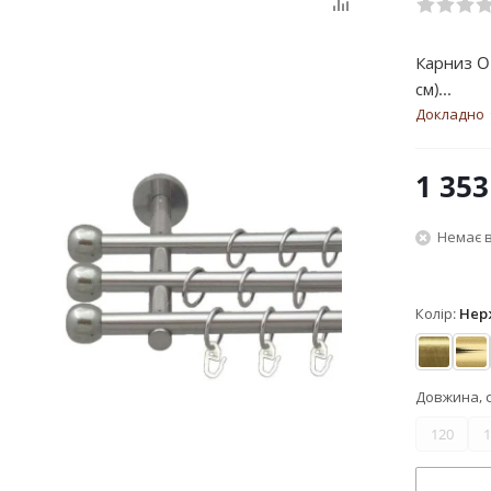
Карниз O
см)...
Докладно
1 353
Немає в
Колір:
Нер
Антик
Зо
Довжина, 
120
1