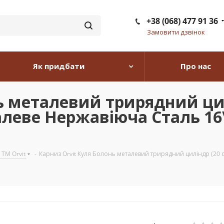
+38 (068) 477 91 36
Замовити дзвінок
Як придбати
Про нас
ь металевий трирядний цил
алеве Нержавіюча Сталь 16
 TM Orvit
-
Карниз Orvit Куля Болонь металевий трирядний циліндр (20 с