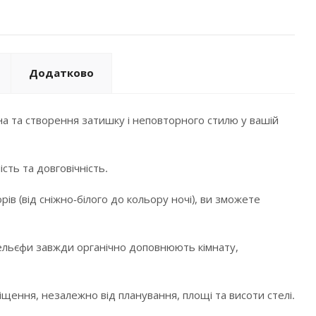
Додатково
а та створення затишку і неповторного стилю у вашій
сть та довговічність.
в (від сніжно-білого до кольору ночі), ви зможете
і рельєфи завжди органічно доповнюють кімнату,
щення, незалежно від планування, площі та висоти стелі.