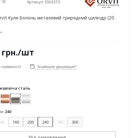
Артикул:
5503373
rvit Куля Болонь металевий трирядний циліндр (20
грн.
/шт
 наявності
Знайшли дешевше?
жавіюча сталь
лото
Мідь
Нержавіюча сталь
Сатин
см:
240
40
160
200
240
280
300
Під замовлення