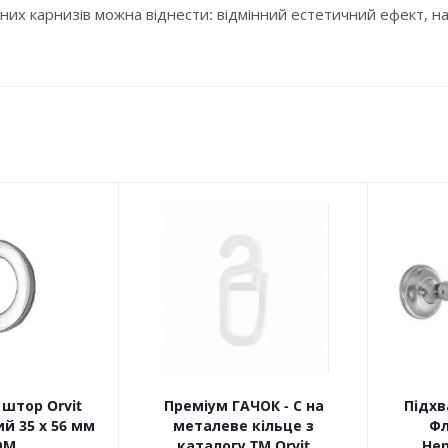
них карнизів можна віднести: відмінний естетичний ефект, над
штор Orvit
Преміум ГАЧОК - С на
Підхв
й 35 х 56 мм
металеве кільце з
Фл
ОМ
каталогу TM Orvit
Не