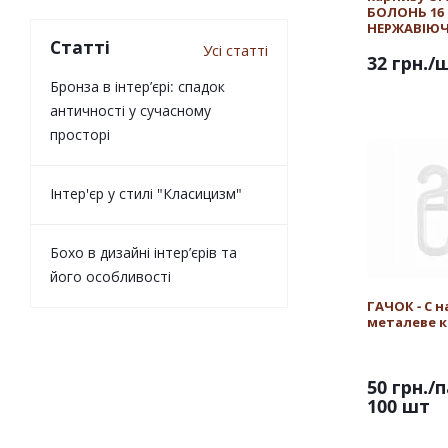
БОЛОНЬ 16
НЕРЖАВІЮЧ
Статті
Усі статті
32 грн.
/
Бронза в інтер’єрі: спадок
античності у сучасному
просторі
Інтер'єр у стилі "Класицизм"
Бохо в дизайні інтер’єрів та
його особливості
ГАЧОК - С н
металеве к
50 грн.
/п
100 шт