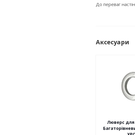
До переваг настін
Аксесуари
Люверс для 
Багаторівневи
ХР