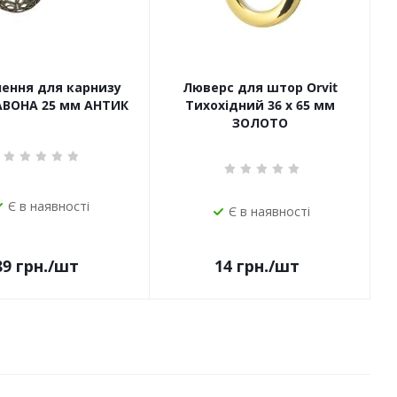
чення для карнизу
Люверс для штор Orvit
САВОНА 25 мм АНТИК
Тихохідний 36 х 65 мм
ЗОЛОТО
Є в наявності
Є в наявності
14
грн.
/шт
89
грн.
/шт