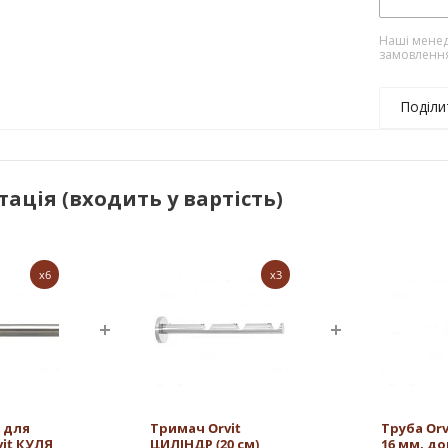
Наші менед
замовленн
Поділи
ація (входить у вартість)
x6
x3
 для
Тримач Orvit
Труба Or
vit КУЛЯ
ЦИЛІНДР (20 см)
16 мм, д