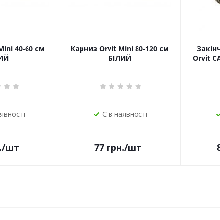
Mini 40-60 см
Карниз Orvit Mini 80-120 см
Закін
ИЙ
БІЛИЙ
Orvit 
аявності
Є в наявності
.
/шт
77
грн.
/шт