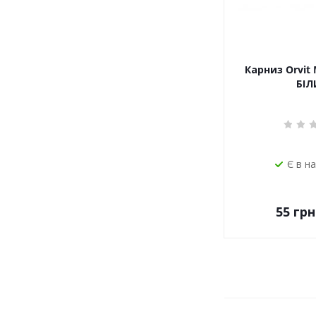
Карниз Orvit 
БІЛ
Є в н
55
грн