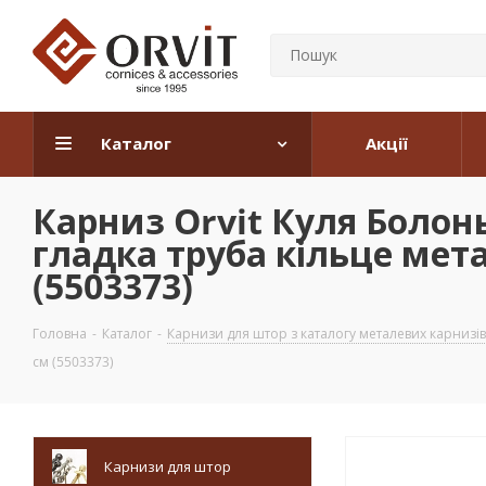
Каталог
Акції
Карниз Orvit Куля Болон
гладка труба кільце мет
(5503373)
Головна
-
Каталог
-
Карнизи для штор з каталогу металевих карнизів
см (5503373)
Карнизи для штор