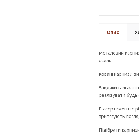
Опис
Х
Металевий карниз
оселі.
Ковані карнизи ви
Завдяки гальваніч
реалізувати будь
В асортименті є р
притягують погляд
Підібрати карнизи