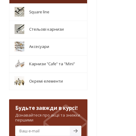
Square line
Стельові карнизи
Аксесуари
Карнизи "Cafe" та "Mini"
Окремі елементи
Будьте завжди в курсі!
Дізнавайтеся про акції та знижки
першими