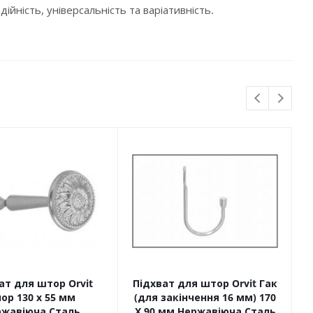
ійність, універсальність та варіативність.
ат для штор Orvit
Підхват для штор Orvit Гак
ор 130 х 55 мм
(для закінчення 16 мм) 170
ржавіюча Сталь
Х 90 мм Нержавіюча Сталь