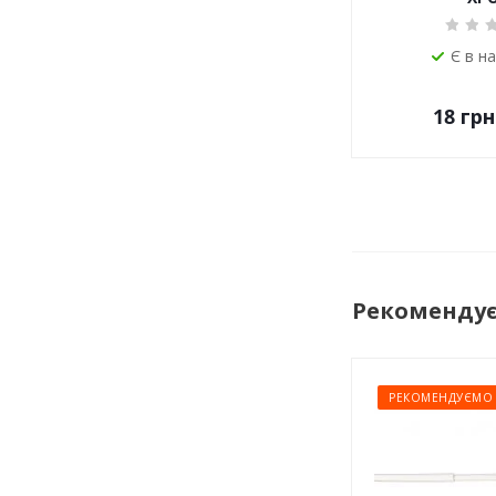
Є в н
18
грн
Рекоменду
РЕКОМЕНДУЄМО