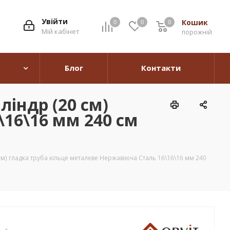
Увійти
Кошик
0
0
0
0
Мій кабінет
порожній
Блог
Контакти
індр (20 см)
\16\16 мм 240 см
м) гладка труба кільце металеве Нержавіюча Сталь 16\16\16 мм 240