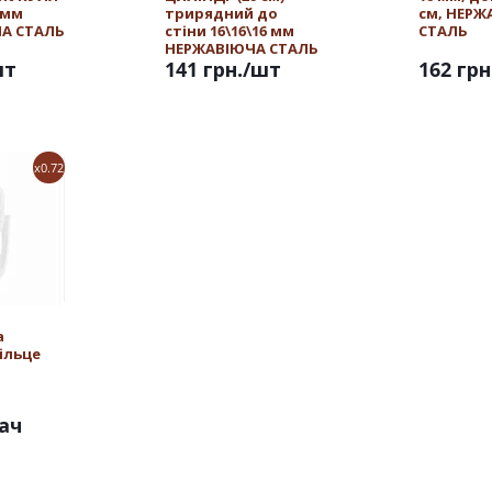
 мм
трирядний до
см, НЕРЖ
А СТАЛЬ
стіни 16\16\16 мм
СТАЛЬ
НЕРЖАВІЮЧА СТАЛЬ
шт
141 грн.
/шт
162 грн
x0.72
а
ільце
ач