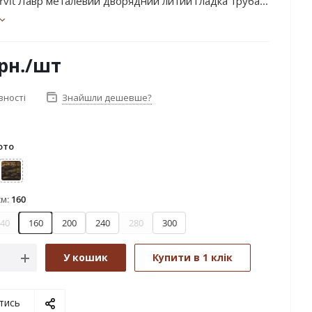
rvit Лавр металевий дворядний литий гладка труба...
рн.
/шт
вності
Знайшли дешевше?
ото
дь
Чорне золото
см:
160
40
160
200
240
280
300
У кошик
Купити в 1 клік
тись