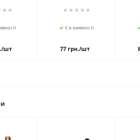
аявності
Є в наявності
.
/шт
77
грн.
/шт
ри