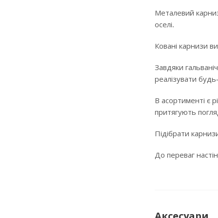
Металевий карниз
оселі.
Ковані карнизи ви
Завдяки гальваніч
реалізувати будь
В асортименті є р
притягують погляд
Підібрати карнизи
До переваг настін
Аксесуари