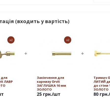
ація (входить у вартість)
x2
x2
 для
Закінчення для
Тримач O
vit ЛАВР
карнизу Orvit
ЛИТИЙ д
ОТО
ЗАГЛУШКА 16 мм
до стіни 
ЗОЛОТО
ЗОЛОТО
шт
25 грн.
/шт
80 грн.