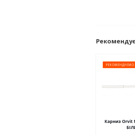
Рекоменду
РЕКОМЕНДУЄМО
Карниз Orvit 
БІЛ