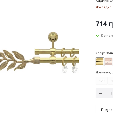
Карниз O
Докладно
714
г
Є в ная
Колір:
Зол
Золото
Мі
Довжина, 
120
1
Поділи