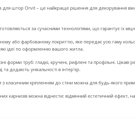
 для штор Orvit – це найкраще рішення для декорування вікн
готовляються за сучасними технологіями, що гарантує їх міцні
ному або фарбованому покриттю, яке передає усю гаму кольорі
-які ідеї по оформленню вашого житла.
ізні форми труб: гладкі, кручені, рифлені та профільні. Цікав
 та додають унікальності в інтер'єр.
 з класичним кріпленням до стіни можна для будь-якого примі
них карнизів можна віднести: відмінний естетичний ефект, над