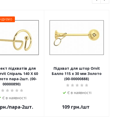
НДУЄМО
ект підхватів для
Підхват для штор Orvit
П
vit Спіраль 140 Х 60
Балло 115 х 30 мм Золото
ото пара-2шт. (00-
(00-00000888)
00000890)
Є в наявності
Є в наявності
рн.
/пара-2шт.
109
грн.
/шт