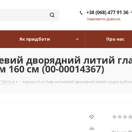
+38 (068) 477 91 36
Замовити дзвінок
Як придбати
Про нас
левий дворядний литий гла
 160 см (00-00014367)
 TM Orvit
-
Карниз Orvit Лавр металевий дворядний литий гладка труба к