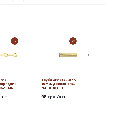
x2
x2
rvit
Труба Orvit ГЛАДКА
ворядний
16 мм, довжина 160
16\16 мм
см, ЗОЛОТО
/шт
98 грн.
/шт