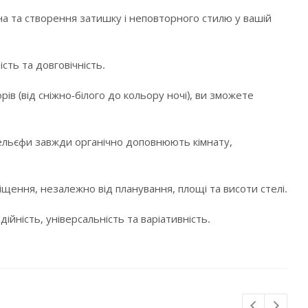
а та створення затишку і неповторного стилю у вашій
сть та довговічність.
в (від сніжно-білого до кольору ночі), ви зможете
і рельєфи завжди органічно доповнюють кімнату,
щення, незалежно від планування, площі та висоти стелі.
ійність, універсальність та варіативність.