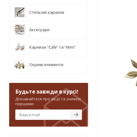
Стельові карнизи
Аксесуари
Карнизи "Cafe" та "Mini"
Окремі елементи
Будьте завжди в курсі!
Дізнавайтеся про акції та знижки
першими