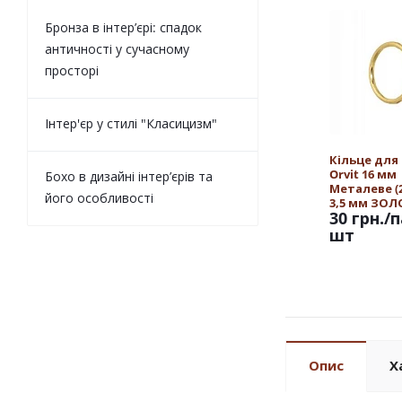
Бронза в інтер’єрі: спадок
античності у сучасному
просторі
Інтер'єр у стилі "Класицизм"
Кільце для
Orvit 16 мм
Бохо в дизайні інтер’єрів та
Металеве (25
його особливості
3,5 мм ЗО
30 грн.
/п
шт
Опис
Х