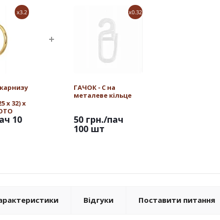
x3.2
x0.32
 карнизу
ГАЧОК - С на
металеве кільце
 х 32) х
ЛОТО
ач 10
50 грн.
/пач
100 шт
арактеристики
Відгуки
Поставити питання