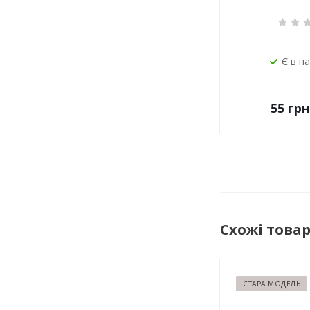
Є в н
55
грн
Схожі това
СТАРА МОДЕЛЬ