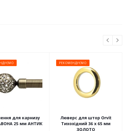
НДУЄМО
РЕКОМЕНДУЄМО
чення для карнизу
Люверс для штор Orvit
САВОНА 25 мм АНТИК
Тихохідний 36 х 65 мм
ЗОЛОТО