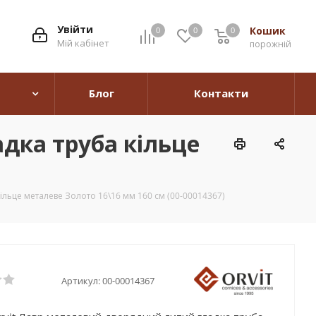
Увійти
Кошик
0
0
0
0
Мій кабінет
порожній
Блог
Контакти
дка труба кільце
ільце металеве Золото 16\16 мм 160 см (00-00014367)
Артикул:
00-00014367