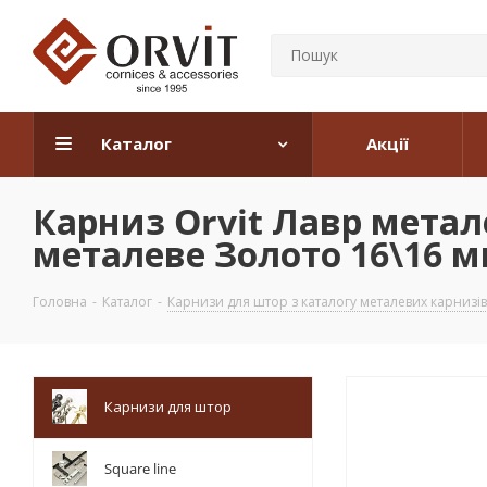
Каталог
Акції
Карниз Orvit Лавр мета
металеве Золото 16\16 мм
Головна
-
Каталог
-
Карнизи для штор з каталогу металевих карнизів
Карнизи для штор
Square line