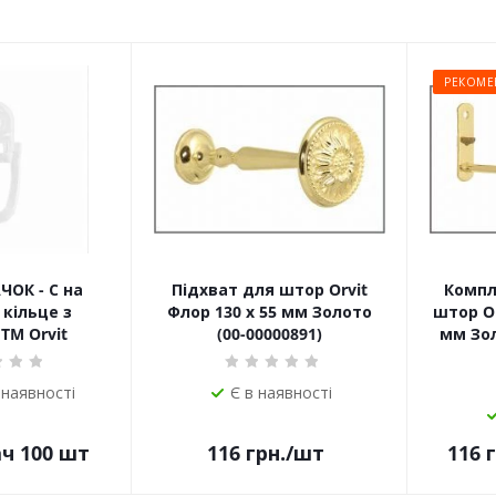
РЕКОМЕ
ЧОК - С на
Підхват для штор Orvit
Компл
кільце з
Флор 130 х 55 мм Золото
штор Or
TM Orvit
(00-00000891)
мм Зол
 наявності
Є в наявності
ач 100 шт
116
грн.
/шт
116
г