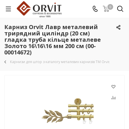
0
Карниз Orvit Лавр металевий
трирядний циліндр (20 см)
гладка труба кільце металеве
Золото 16\16\16 мм 200 см (00-
00014672)
Карнизи для штор з каталогу металевих карнизів TM Orvit