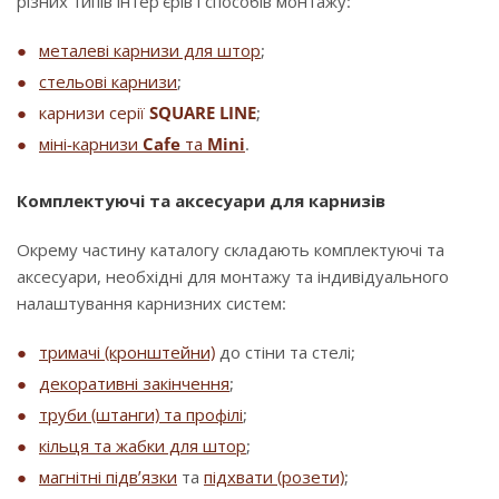
різних типів інтер’єрів і способів монтажу:
металеві карнизи для штор
;
стельові карнизи
;
карнизи серії
SQUARE LINE
;
міні-карнизи
Cafe
та
Mini
.
Комплектуючі та аксесуари для карнизів
Окрему частину каталогу складають комплектуючі та
аксесуари, необхідні для монтажу та індивідуального
налаштування карнизних систем:
тримачі (кронштейни)
до стіни та стелі;
декоративні закінчення
;
труби (штанги) та профілі
;
кільця та жабки для штор
;
магнітні підв’язки
та
підхвати (розети)
;