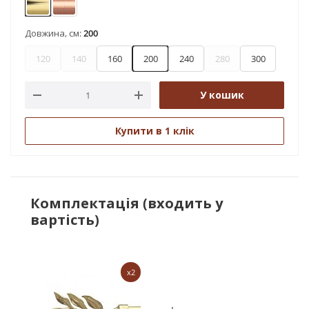
Золото
Мідь
Довжина, см:
200
120
140
160
200
240
280
300
У кошик
Купити в 1 клік
Комплектація (входить у
вартість)
x2