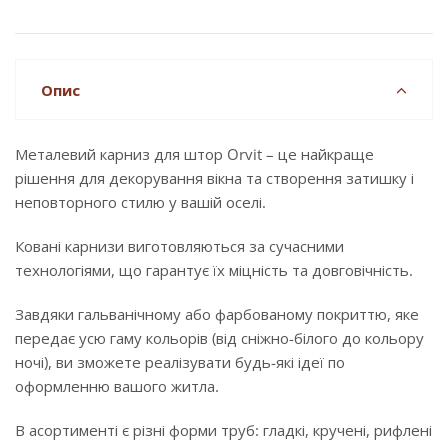
Опис
Металевий карниз для штор Orvit – це найкраще
рішення для декорування вікна та створення затишку і
неповторного стилю у вашій оселі.
Ковані карнизи виготовляються за сучасними
технологіями, що гарантує їх міцність та довговічність.
Завдяки гальванічному або фарбованому покриттю, яке
передає усю гаму кольорів (від сніжно-білого до кольору
ночі), ви зможете реалізувати будь-які ідеї по
оформленню вашого житла.
В асортименті є різні форми труб: гладкі, кручені, рифлені