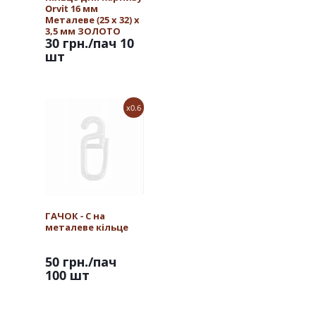
Orvit 16 мм
Металеве (25 х 32) х
3,5 мм ЗОЛОТО
30 грн.
/пач 10
шт
x0.6
ГАЧОК - С на
металеве кільце
50 грн.
/пач
100 шт