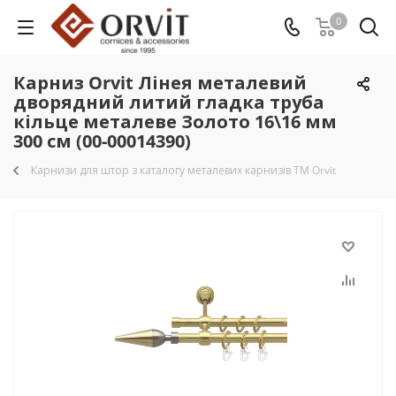
0
Карниз Orvit Лінея металевий
дворядний литий гладка труба
кільце металеве Золото 16\16 мм
300 см (00-00014390)
Карнизи для штор з каталогу металевих карнизів TM Orvit