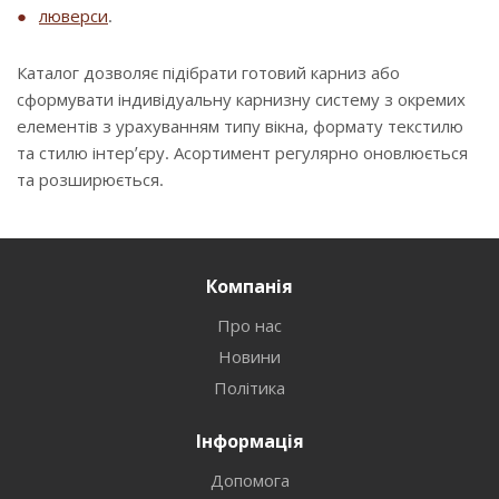
люверси
.
Каталог дозволяє підібрати готовий карниз або
сформувати індивідуальну карнизну систему з окремих
елементів з урахуванням типу вікна, формату текстилю
та стилю інтер’єру. Асортимент регулярно оновлюється
та розширюється.
Компанія
Про нас
Новини
Політика
Інформація
Допомога