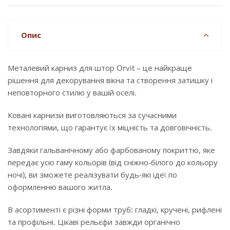
Опис
Металевий карниз для штор Orvit – це найкраще
рішення для декорування вікна та створення затишку і
неповторного стилю у вашій оселі.
Ковані карнизи виготовляються за сучасними
технологіями, що гарантує їх міцність та довговічність.
Завдяки гальванічному або фарбованому покриттю, яке
передає усю гаму кольорів (від сніжно-білого до кольору
ночі), ви зможете реалізувати будь-які ідеї по
оформленню вашого житла.
В асортименті є різні форми труб: гладкі, кручені, рифлені
та профільні. Цікаві рельєфи завжди органічно