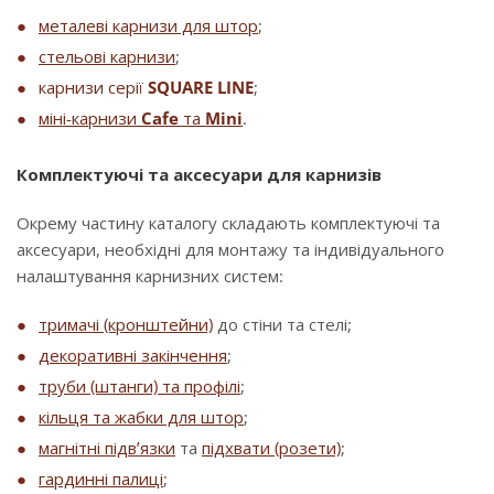
металеві карнизи для штор
;
стельові карнизи
;
карнизи серії
SQUARE LINE
;
міні-карнизи
Cafe
та
Mini
.
Комплектуючі та аксесуари для карнизів
Окрему частину каталогу складають комплектуючі та
аксесуари, необхідні для монтажу та індивідуального
налаштування карнизних систем:
тримачі (кронштейни)
до стіни та стелі;
декоративні закінчення
;
труби (штанги) та профілі
;
кільця та жабки для штор
;
магнітні підв’язки
та
підхвати (розети)
;
гардинні палиці
;