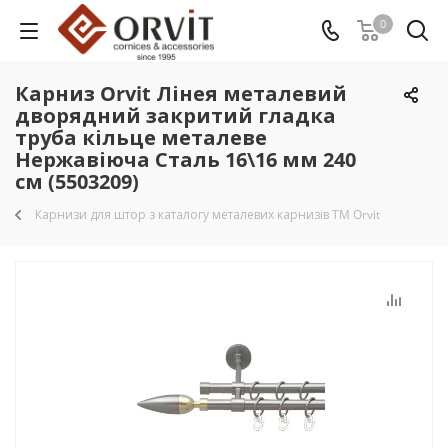
0
Карниз Orvit Лінея металевий
дворядний закритий гладка
труба кільце металеве
Нержавіюча Сталь 16\16 мм 240
см (5503209)
Карнизи для штор з каталогу металевих карнизів TM Orvit