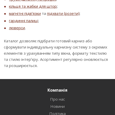
кільця та жабки для штор
;
магнітні підв’язки
та
підхвати (розети)
;
гардинні палиці
;
люверси
.
Каталог дозволяє підібрати готовий карниз або
сформувати індивідуальну карнизну систему з окремих
елементів з урахуванням типу вікна, формату текстилю
та стилю інтер’єру. Асортимент регулярно оновлюється
та розширюється.
Компанія
Про нас
Новини
Політика