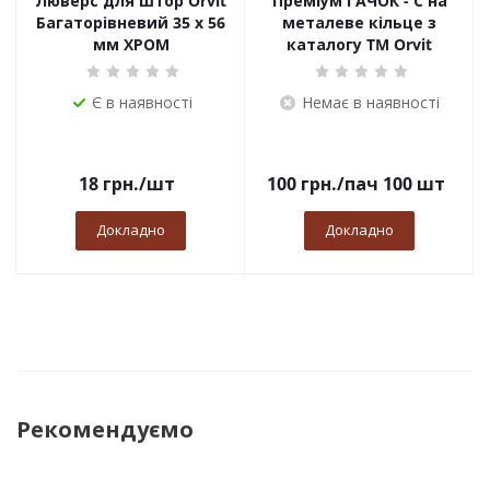
Люверс для штор Orvit
Преміум ГАЧОК - С на
Багаторівневий 35 х 56
металеве кільце з
мм ХРОМ
каталогу TM Orvit
Є в наявності
Немає в наявності
18
грн.
/шт
100
грн.
/пач 100 шт
Докладно
Докладно
Рекомендуємо