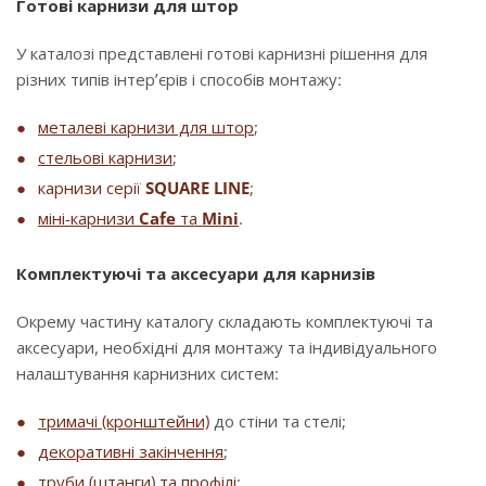
Готові карнизи для штор
У каталозі представлені готові карнизні рішення для
різних типів інтер’єрів і способів монтажу:
металеві карнизи для штор
;
стельові карнизи
;
карнизи серії
SQUARE LINE
;
міні-карнизи
Cafe
та
Mini
.
Комплектуючі та аксесуари для карнизів
Окрему частину каталогу складають комплектуючі та
аксесуари, необхідні для монтажу та індивідуального
налаштування карнизних систем:
тримачі (кронштейни)
до стіни та стелі;
декоративні закінчення
;
труби (штанги) та профілі
;