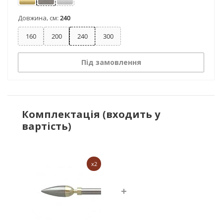
Золото
Нержавіюча сталь
Сатин
Довжина, см:
240
160
200
240
300
Під замовлення
Комплектація (входить у
вартість)
x2