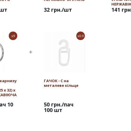
НЕРЖАВІ
/шт
32 грн.
/шт
141 грн
x9
x0.9
 карнизу
ГАЧОК - С на
металеве кільце
 х 32) х
РЖАВІЮЧА
ач 10
50 грн.
/пач
100 шт