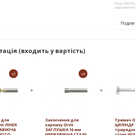
Наші менед
замовленн
Поділи
ація (входить у вартість)
x2
x4
 для
Закінчення для
Тримач O
it ЛІНЕЯ
карнизу Orvit
ЦИЛІНДР (
ЖАВІЮЧА
ЗАГЛУШКА 16 мм
трирядн
ОЛОТО
НЕРЖАВІЮЧА СТАЛЬ
стіни 16\