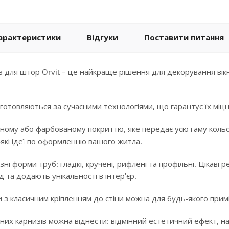
арактеристики
Відгуки
Поставити питання
 для штор Orvit – це найкраще рішення для декорування вікн
готовляються за сучасними технологіями, що гарантує їх міцні
ному або фарбованому покриттю, яке передає усю гаму кольорі
-які ідеї по оформленню вашого житла.
ізні форми труб: гладкі, кручені, рифлені та профільні. Цікав
 та додають унікальності в інтер'єр.
 з класичним кріпленням до стіни можна для будь-якого примі
них карнизів можна віднести: відмінний естетичний ефект, над