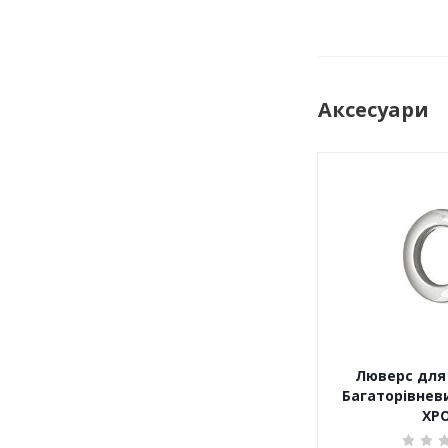
Аксесуари
Люверс для 
Багаторівневи
ХР