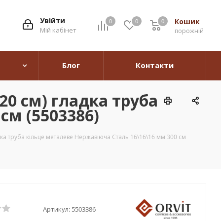
Увійти
Кошик
0
0
0
0
Мій кабінет
порожній
Блог
Контакти
20 см) гладка труба
см (5503386)
дка труба кільце металеве Нержавіюча Сталь 16\16\16 мм 300 см
Артикул:
5503386