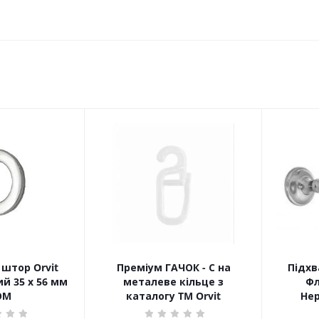
штор Orvit
Преміум ГАЧОК - С на
Підхв
й 35 х 56 мм
металеве кільце з
Фл
ОМ
каталогу TM Orvit
Не