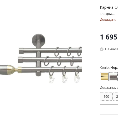
Карниз Or
гладка...
Докладно
1 695
Немає в
Колір:
Нер
Золото
Не
Довжина, 
160
2