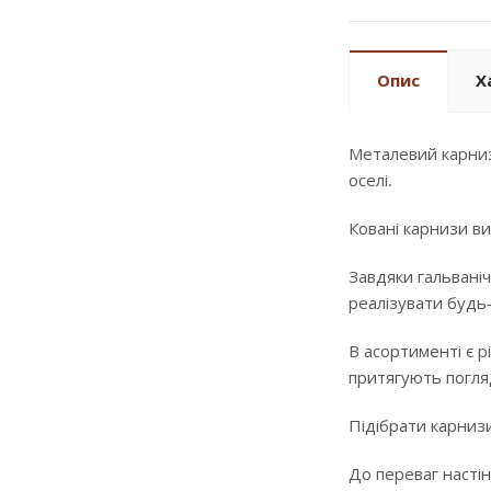
Опис
Х
Металевий карниз
оселі.
Ковані карнизи ви
Завдяки гальваніч
реалізувати будь
В асортименті є р
притягують погляд
Підібрати карнизи
До переваг настін