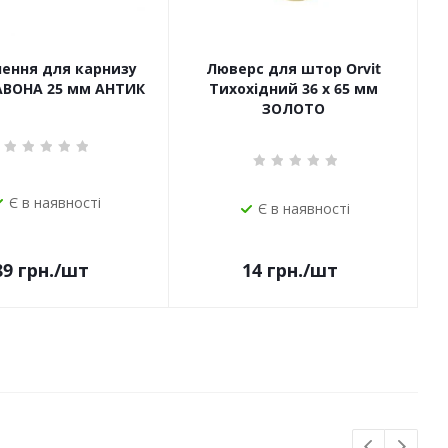
чення для карнизу
Люверс для штор Orvit
САВОНА 25 мм АНТИК
Тихохідний 36 х 65 мм
ЗОЛОТО
Є в наявності
Є в наявності
14
грн.
/шт
89
грн.
/шт