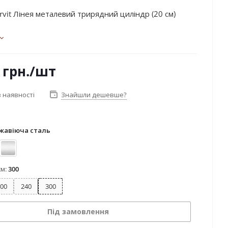
vit Лінея металевий трирядний циліндр (20 см)
грн.
/шт
 наявності
Знайшли дешевше?
жавіюча сталь
ржавіюча сталь
Сатин
см:
300
00
240
300
Під замовлення