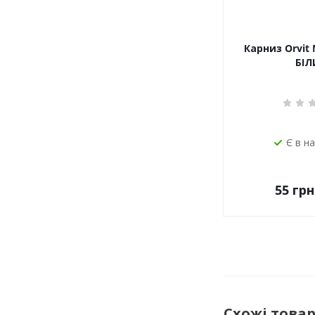
Карниз Orvit 
БІЛ
Є в н
55
грн
Схожі това