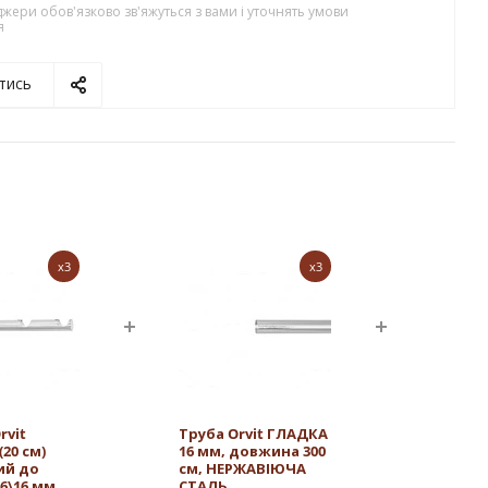
жери обов'язково зв'яжуться з вами і уточнять умови
я
тись
x3
x3
rvit
Труба Orvit ГЛАДКА
20 см)
16 мм, довжина 300
ий до
см, НЕРЖАВІЮЧА
16\16 мм
СТАЛЬ