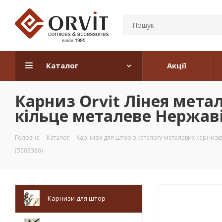
Каталог
Акції
Карниз Orvit Лінея мета
кільце металеве Нержаві
Головна
-
Каталог
-
Карнизи для штор з каталогу металевих карнизів
(5503386)
Карнизи для штор