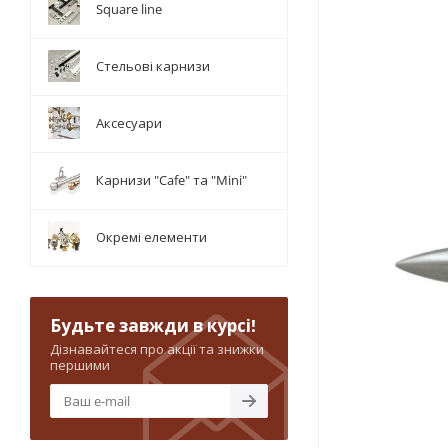
Square line
Стельові карнизи
Аксесуари
Карнизи "Cafe" та "Mini"
Окремі елементи
Будьте завжди в курсі!
Дізнавайтеся про акції та знижки
першими