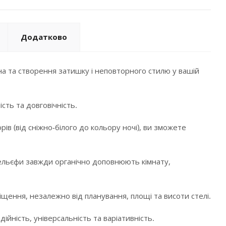
Додатково
а та створення затишку і неповторного стилю у вашій
сть та довговічність.
в (від сніжно-білого до кольору ночі), ви зможете
і рельєфи завжди органічно доповнюють кімнату,
щення, незалежно від планування, площі та висоти стелі.
ійність, універсальність та варіативність.