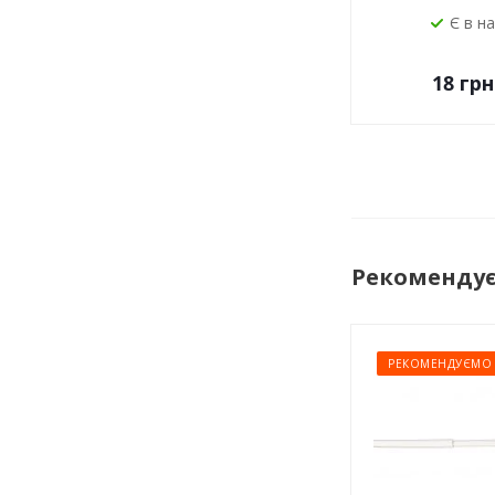
Є в н
18
грн
Рекоменду
РЕКОМЕНДУЄМО