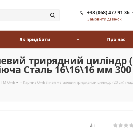
+38 (068) 477 91 36
Замовити дзвінок
Як придбати
Про нас
левий трирядний циліндр (
юча Сталь 16\16\16 мм 300 
 TM Orvit
-
Карниз Orvit Лінея металевий трирядний циліндр (20 см) гла