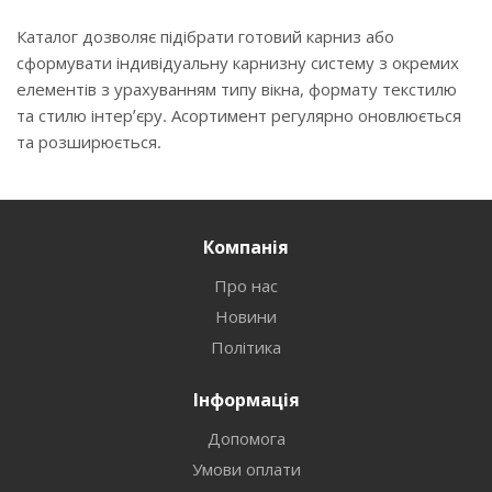
Каталог дозволяє підібрати готовий карниз або
сформувати індивідуальну карнизну систему з окремих
елементів з урахуванням типу вікна, формату текстилю
та стилю інтер’єру. Асортимент регулярно оновлюється
та розширюється.
Компанія
Про нас
Новини
Політика
Інформація
Допомога
Умови оплати