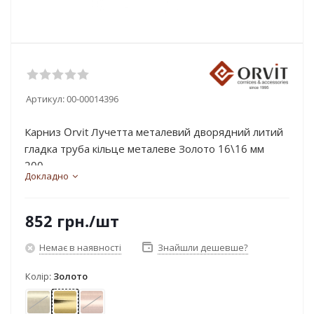
Артикул:
00-00014396
Карниз Orvit Лучетта металевий дворядний литий
гладка труба кільце металеве Золото 16\16 мм
200...
Докладно
852
грн.
/шт
Немає в наявності
Знайшли дешевше?
Колір:
Золото
Антик
Золото
Мідь