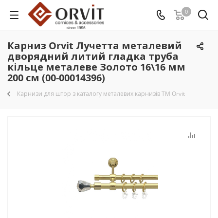
0
Карниз Orvit Лучетта металевий
дворядний литий гладка труба
кільце металеве Золото 16\16 мм
200 см (00-00014396)
Карнизи для штор з каталогу металевих карнизів TM Orvit