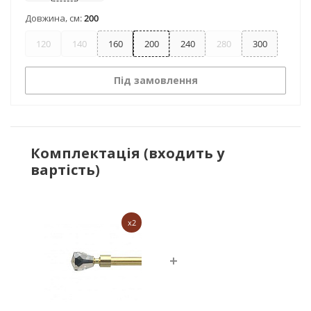
Довжина, см:
200
120
140
160
200
240
280
300
Під замовлення
Комплектація (входить у
вартість)
x2