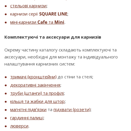
стельові карнизи
;
карнизи серії
SQUARE LINE
;
міні-карнизи
Cafe
та
Mini
.
Комплектуючі та аксесуари для карнизів
Окрему частину каталогу складають комплектуючі та
аксесуари, необхідні для монтажу та індивідуального
налаштування карнизних систем:
тримачі (кронштейни)
до стіни та стелі;
декоративні закінчення
;
труби (штанги) та профілі
;
кільця та жабки для штор
;
магнітні підв’язки
та
підхвати (розети)
;
гардинні палиці
;
люверси
.