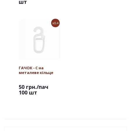
шт
x0.4
ГАЧОК - С на
металеве кільце
50 грн.
/пач
100 шт