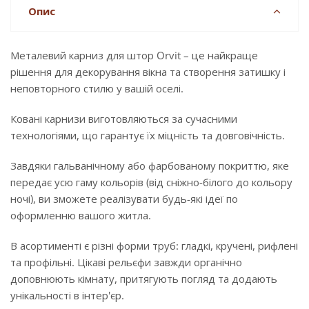
Опис
Металевий карниз для штор Orvit – це найкраще
рішення для декорування вікна та створення затишку і
неповторного стилю у вашій оселі.
Ковані карнизи виготовляються за сучасними
технологіями, що гарантує їх міцність та довговічність.
Завдяки гальванічному або фарбованому покриттю, яке
передає усю гаму кольорів (від сніжно-білого до кольору
ночі), ви зможете реалізувати будь-які ідеї по
оформленню вашого житла.
В асортименті є різні форми труб: гладкі, кручені, рифлені
та профільні. Цікаві рельєфи завжди органічно
доповнюють кімнату, притягують погляд та додають
унікальності в інтер'єр.