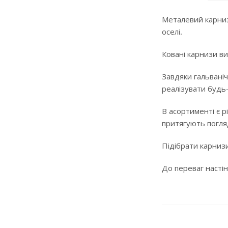
Металевий карниз
оселі.
Ковані карнизи ви
Завдяки гальваніч
реалізувати будь
В асортименті є р
притягують погляд
Підібрати карнизи
До переваг настін