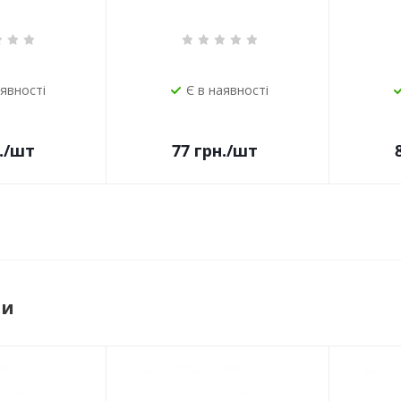
аявності
Є в наявності
.
/шт
77
грн.
/шт
ри