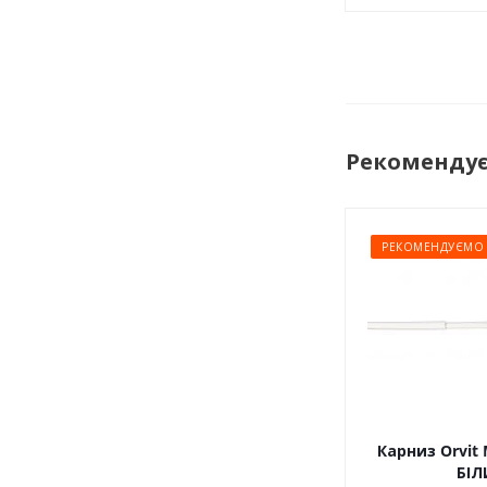
Рекоменду
РЕКОМЕНДУЄМО
Карниз Orvit 
БІЛ