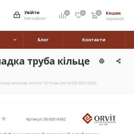
Увійти
Кошик
0
0
0
0
Мій кабінет
порожній
Блог
Контакти
адка труба кільце
кільце металеве Золото 16\16 мм 200 см (00-00014392)
Артикул:
00-00014392