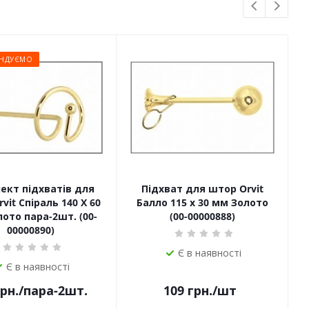
НДУЄМО
ект підхватів для
Підхват для штор Orvit
П
vit Спіраль 140 Х 60
Балло 115 х 30 мм Золото
ото пара-2шт. (00-
(00-00000888)
00000890)
Є в наявності
Є в наявності
рн.
/пара-2шт.
109
грн.
/шт