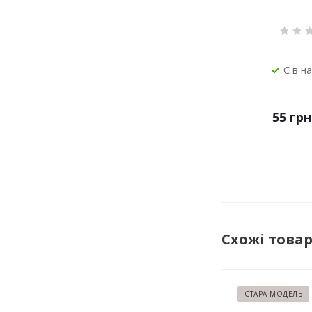
Є в н
55
грн
Схожі това
СТАРА МОДЕЛЬ