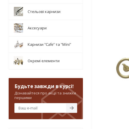
Стельові карнизи
Аксесуари
Карнизи "Cafe" та "Mini"
Окремі елементи
Будьте завжди в курсі!
Дізнавайтеся про акції та знижки
першими