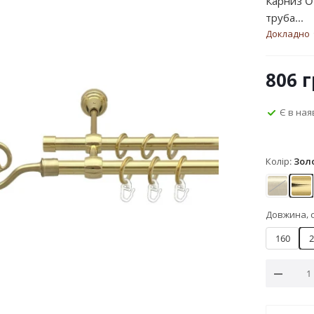
Карниз O
труба...
Докладно
806
г
Є в ная
Колір:
Зол
Антик
Зо
Довжина, 
160
2