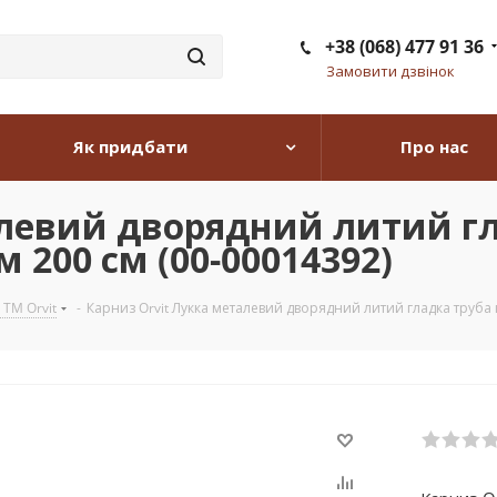
+38 (068) 477 91 36
Замовити дзвінок
Як придбати
Про нас
алевий дворядний литий гл
 200 см (00-00014392)
 TM Orvit
-
Карниз Orvit Лукка металевий дворядний литий гладка труба 