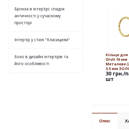
Бронза в інтер’єрі: спадок
античності у сучасному
просторі
Інтер'єр у стилі "Класицизм"
Кільце для
Бохо в дизайні інтер’єрів та
Orvit 16 мм
його особливості
Металеве (25
3,5 мм ЗО
30 грн.
/п
шт
Опис
Х