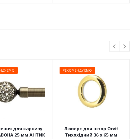
НДУЄМО
РЕКОМЕНДУЄМО
чення для карнизу
Люверс для штор Orvit
САВОНА 25 мм АНТИК
Тихохідний 36 х 65 мм