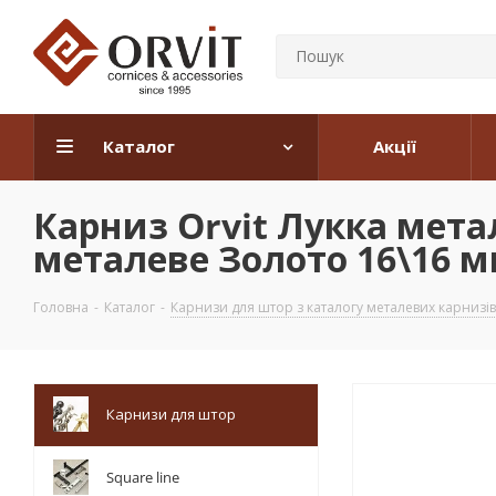
Каталог
Акції
Карниз Orvit Лукка мет
металеве Золото 16\16 мм
Головна
-
Каталог
-
Карнизи для штор з каталогу металевих карнизів
Карнизи для штор
Square line