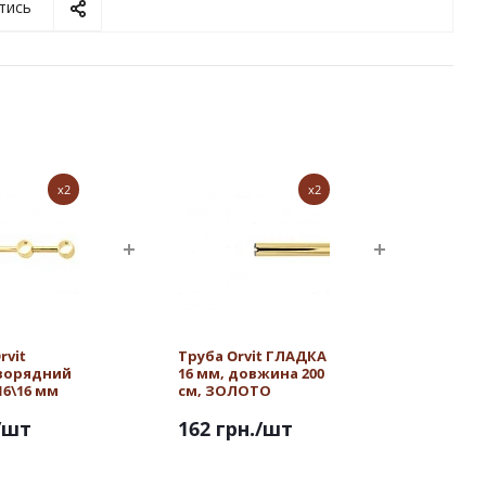
тись
x2
x2
rvit
Труба Orvit ГЛАДКА
ворядний
16 мм, довжина 200
16\16 мм
см, ЗОЛОТО
/шт
162 грн.
/шт