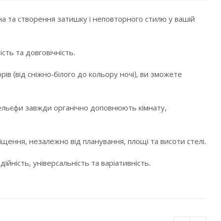
а та створення затишку і неповторного стилю у вашій
сть та довговічність.
в (від сніжно-білого до кольору ночі), ви зможете
і рельєфи завжди органічно доповнюють кімнату,
щення, незалежно від планування, площі та висоти стелі.
ійність, універсальність та варіативність.