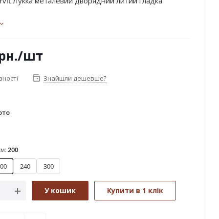
rvit Лукка металевий дворядний литий гладка
рн.
/шт
вності
Знайшли дешевше?
ото
лото
см:
200
00
240
300
У кошик
Купити в 1 клік