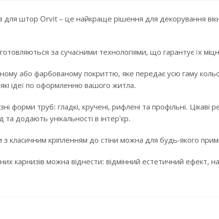
 для штор Orvit – це найкраще рішення для декорування вікн
готовляються за сучасними технологіями, що гарантує їх міцні
ному або фарбованому покриттю, яке передає усю гаму кольорі
-які ідеї по оформленню вашого житла.
ізні форми труб: гладкі, кручені, рифлені та профільні. Цікав
 та додають унікальності в інтер'єр.
 з класичним кріпленням до стіни можна для будь-якого примі
них карнизів можна віднести: відмінний естетичний ефект, над