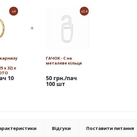
x4
x0.4
 карнизу
ГАЧОК - С на
металеве кільце
 х 32) х
ЛОТО
ач 10
50 грн.
/пач
100 шт
арактеристики
Відгуки
Поставити питання