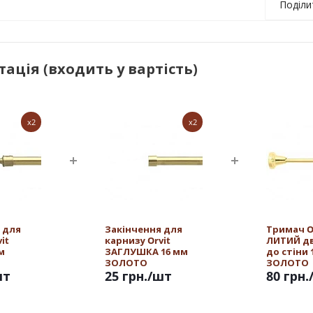
Поділи
ація (входить у вартість)
x2
x2
 для
Закінчення для
Тримач O
it
карнизу Orvit
ЛИТИЙ д
м
ЗАГЛУШКА 16 мм
до стіни 
ЗОЛОТО
ЗОЛОТО
шт
25 грн.
/шт
80 грн.