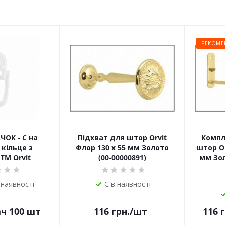
РЕКОМЕ
ЧОК - С на
Підхват для штор Orvit
Компл
кільце з
Флор 130 х 55 мм Золото
штор Or
TM Orvit
(00-00000891)
мм Зол
 наявності
Є в наявності
ач 100 шт
116
грн.
/шт
116
г