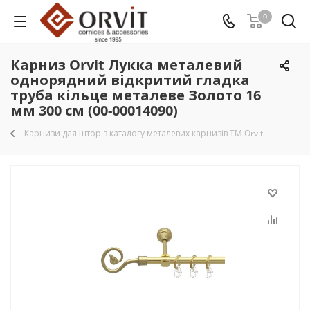
0
Карниз Orvit Лукка металевий
однорядний відкритий гладка
труба кільце металеве Золото 16
мм 300 см (00-00014090)
Карнизи для штор з каталогу металевих карнизів TM Orvit