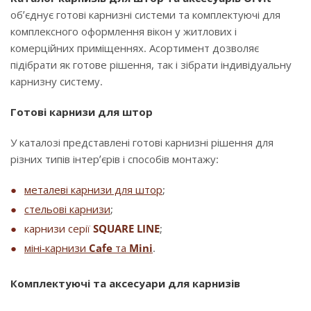
об’єднує готові карнизні системи та комплектуючі для
комплексного оформлення вікон у житлових і
комерційних приміщеннях. Асортимент дозволяє
підібрати як готове рішення, так і зібрати індивідуальну
карнизну систему.
Готові карнизи для штор
У каталозі представлені готові карнизні рішення для
різних типів інтер’єрів і способів монтажу:
металеві карнизи для штор
;
стельові карнизи
;
карнизи серії
SQUARE LINE
;
міні-карнизи
Cafe
та
Mini
.
Комплектуючі та аксесуари для карнизів