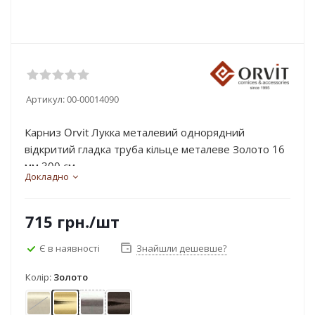
Артикул:
00-00014090
Карниз Orvit Лукка металевий однорядний
відкритий гладка труба кільце металеве Золото 16
мм 300 см...
Докладно
715
грн.
/шт
Є в наявності
Знайшли дешевше?
Колір:
Золото
Антик
Золото
Нержавіюча сталь
Онікс