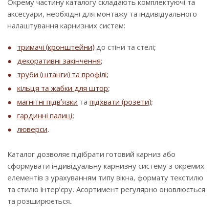
Окрему частину каталогу складають комплектуючі та
аксесуари, необхідні для монтажу та індивідуального
налаштування карнизних систем:
тримачі (кронштейни)
до стіни та стелі;
декоративні закінчення
;
труби (штанги) та профілі
;
кільця та жабки для штор
;
магнітні підв’язки
та
підхвати (розети)
;
гардинні палиці
;
люверси
.
Каталог дозволяє підібрати готовий карниз або
сформувати індивідуальну карнизну систему з окремих
елементів з урахуванням типу вікна, формату текстилю
та стилю інтер’єру. Асортимент регулярно оновлюється
та розширюється.