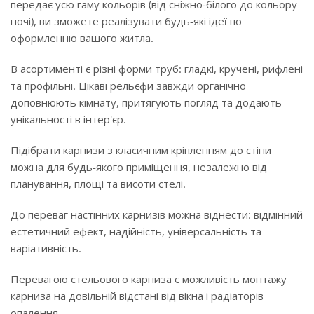
передає усю гаму кольорів (від сніжно-білого до кольору
ночі), ви зможете реалізувати будь-які ідеї по
оформленню вашого житла.
В асортименті є різні форми труб: гладкі, кручені, рифлені
та профільні. Цікаві рельєфи завжди органічно
доповнюють кімнату, притягують погляд та додають
унікальності в інтер'єр.
Підібрати карнизи з класичним кріпленням до стіни
можна для будь-якого приміщення, незалежно від
планування, площі та висоти стелі.
До переваг настінних карнизів можна віднести: відмінний
естетичний ефект, надійність, універсальність та
варіативність.
Перевагою стельового карниза є можливість монтажу
карниза на довільній відстані від вікна і радіаторів
опалення.