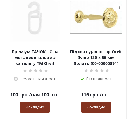
Преміум ГАЧОК - С на
Підхват для штор Orvit
металеве кільце з
Флор 130 х 55 мм
каталогу TM Orvit
Золото (00-00000891)
Немає в наявності
Є в наявності
100
грн.
/пач 100 шт
116
грн.
/шт
Докладно
Докладно