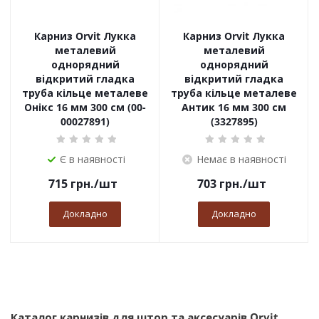
Карниз Orvit Лукка
Карниз Orvit Лукка
металевий
металевий
однорядний
однорядний
відкритий гладка
відкритий гладка
труба кільце металеве
труба кільце металеве
Онікс 16 мм 300 см (00-
Антик 16 мм 300 см
00027891)
(3327895)
Є в наявності
Немає в наявності
715
грн.
/шт
703
грн.
/шт
Докладно
Докладно
Каталог карнизів для штор та аксесуарів Orvit