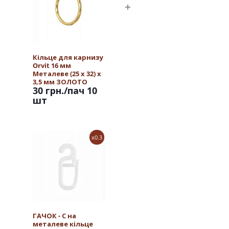
Кільце для карнизу
Orvit 16 мм
Металеве (25 х 32) х
3,5 мм ЗОЛОТО
30 грн.
/пач 10
шт
x0.3
ГАЧОК - С на
металеве кільце