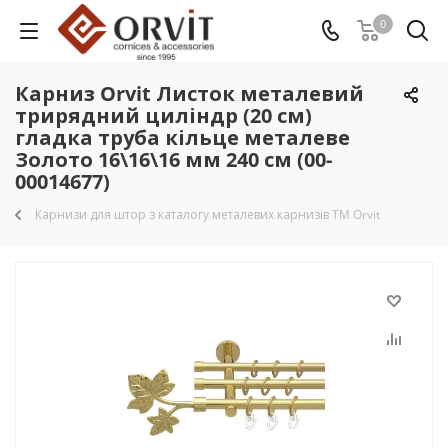
0
Карниз Orvit Листок металевий
трирядний циліндр (20 см)
гладка труба кільце металеве
Золото 16\16\16 мм 240 см (00-
00014677)
Карнизи для штор з каталогу металевих карнизів TM Orvit