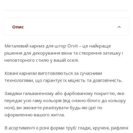
Опис
Металевий карниз для штор Orvit – це найкраще
рішення для декорування вікна та створення затишку і
неповторного стилю у вашій оселі.
Ковані карнизи виготовляються за сучасними
технологіями, що гарантує їх міцність та довговічність.
Завдяки гальванічному або фарбованому покриттю, яке
передає усю гаму кольорів (від сніжно-білого до кольору
ночі), ви зможете реалізувати будь-які ідеї по
оформленню вашого житла.
В асортименті є різні форми труб: гладкі, кручені, рифлені