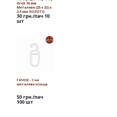
Orvit 16 мм
Металеве (25 х 32) х
3,5 мм ЗОЛОТО
30 грн.
/пач 10
шт
x0.72
ГАЧОК - С на
металеве кільце
50 грн.
/пач
100 шт