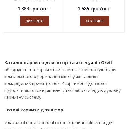
1 383
грн.
/шт
1 585
грн.
/шт
Докладно
Докладно
Каталог карнизів для штор та аксесуарів Orvit
об’єднує готові карнизні системи та комплектуючі для
комплексного оформлення вікон у житлових і
комерційних приміщеннях. Асортимент дозволяє
підібрати як готове рішення, так і зібрати індивідуальну
карнизну систему.
Готові карнизи для штор
У каталозі представлені готові карнизні рішення для