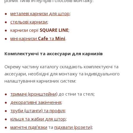
різних типів інтер’єрів і способів монтажу:
металеві карнизи для штор
;
стельові карнизи
;
карнизи серії
SQUARE LINE
;
міні-карнизи
Cafe
та
Mini
.
Комплектуючі та аксесуари для карнизів
Окрему частину каталогу складають комплектуючі та
аксесуари, необхідні для монтажу та індивідуального
налаштування карнизних систем:
тримачі (кронштейни)
до стіни та стелі;
декоративні закінчення
;
труби (штанги) та профілі
;
кільця та жабки для штор
;
магнітні підв’язки
та
підхвати (розети)
;