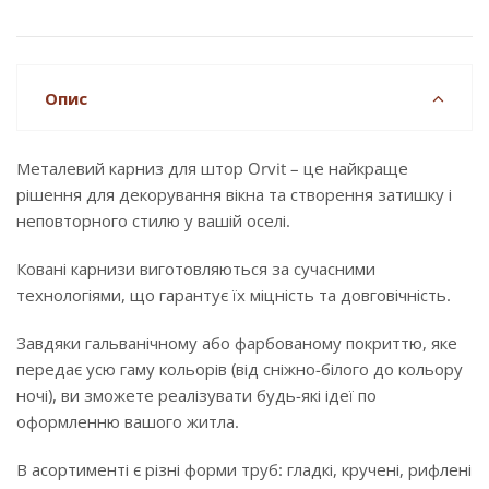
Опис
Металевий карниз для штор Orvit – це найкраще
рішення для декорування вікна та створення затишку і
неповторного стилю у вашій оселі.
Ковані карнизи виготовляються за сучасними
технологіями, що гарантує їх міцність та довговічність.
Завдяки гальванічному або фарбованому покриттю, яке
передає усю гаму кольорів (від сніжно-білого до кольору
ночі), ви зможете реалізувати будь-які ідеї по
оформленню вашого житла.
В асортименті є різні форми труб: гладкі, кручені, рифлені