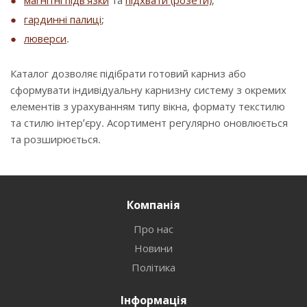
магнітні підв’язки
та
підхвати (розети)
;
гардинні палиці
;
люверси
.
Каталог дозволяє підібрати готовий карниз або
сформувати індивідуальну карнизну систему з окремих
елементів з урахуванням типу вікна, формату текстилю
та стилю інтер’єру. Асортимент регулярно оновлюється
та розширюється.
Компанія
Про нас
Новини
Політика
Інформація