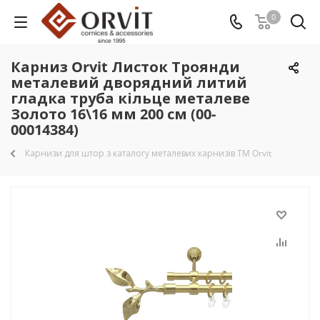
0
Карниз Orvit Листок Троянди
металевий дворядний литий
гладка труба кільце металеве
Золото 16\16 мм 200 см (00-
00014384)
Карнизи для штор з каталогу металевих карнизів TM Orvit