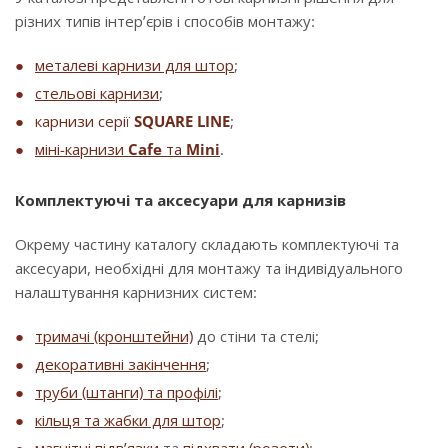
різних типів інтер’єрів і способів монтажу:
металеві карнизи для штор
;
стельові карнизи
;
карнизи серії
SQUARE LINE
;
міні-карнизи
Cafe
та
Mini
.
Комплектуючі та аксесуари для карнизів
Окрему частину каталогу складають комплектуючі та
аксесуари, необхідні для монтажу та індивідуального
налаштування карнизних систем:
тримачі (кронштейни)
до стіни та стелі;
декоративні закінчення
;
труби (штанги) та профілі
;
кільця та жабки для штор
;