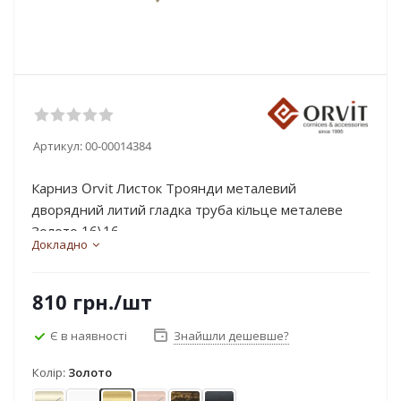
Артикул:
00-00014384
Карниз Orvit Листок Троянди металевий
дворядний литий гладка труба кільце металеве
Золото 16\16...
Докладно
810
грн.
/шт
Є в наявності
Знайшли дешевше?
Колір:
Золото