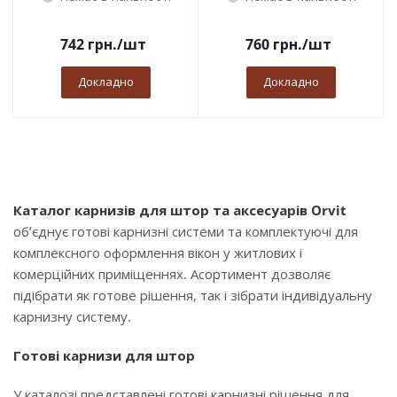
742
грн.
/шт
760
грн.
/шт
Докладно
Докладно
Каталог карнизів для штор та аксесуарів Orvit
об’єднує готові карнизні системи та комплектуючі для
комплексного оформлення вікон у житлових і
комерційних приміщеннях. Асортимент дозволяє
підібрати як готове рішення, так і зібрати індивідуальну
карнизну систему.
Готові карнизи для штор
У каталозі представлені готові карнизні рішення для