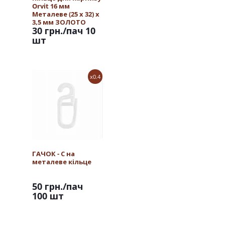
Orvit 16 мм
Металеве (25 х 32) х
3,5 мм ЗОЛОТО
30 грн.
/пач 10
шт
x0.4
ГАЧОК - С на
металеве кільце
50 грн.
/пач
100 шт