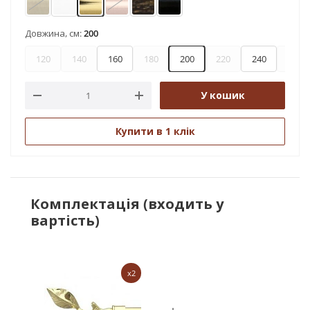
Антик
Арктіс
Золото
Мідь
Чорне золото
Чорний оксамит
Довжина, см:
200
120
140
160
180
200
220
240
280
У кошик
Купити в 1 клік
Комплектація (входить у
вартість)
x2