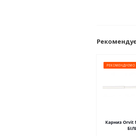
Рекоменду
РЕКОМЕНДУЄМО
Карниз Orvit 
БІЛ