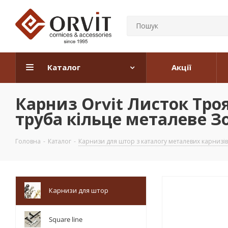
Каталог
Акції
Карниз Orvit Листок Тр
труба кільце металеве Зо
Головна
-
Каталог
-
Карнизи для штор з каталогу металевих карнизів
Карнизи для штор
Square line