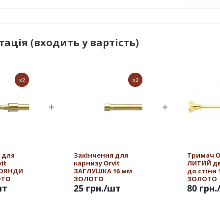
ація (входить у вартість)
x2
x2
 для
Закінчення для
Тримач O
it
карнизу Orvit
ЛИТИЙ д
РОЯНДИ
ЗАГЛУШКА 16 мм
до стіни 
ОТО
ЗОЛОТО
ЗОЛОТО
шт
25 грн.
/шт
80 грн.