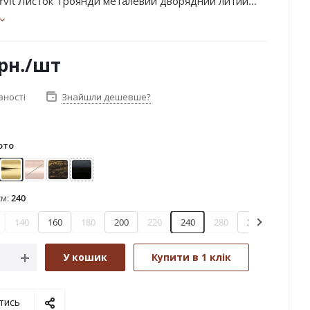
rvit Листок Троянди металевий дворядний литий...
рн.
/шт
вності
Знайшли дешевше?
ото
ктіс
Золото
Мідь
Чорне золото
Чорний оксамит
см:
240
140
160
180
200
220
240
280
300
360
У кошик
Купити в 1 клік
тись