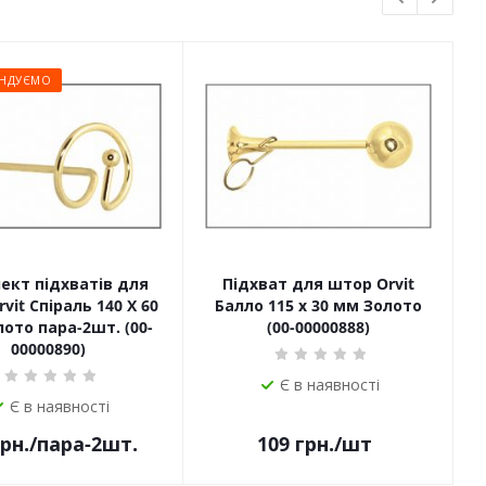
НДУЄМО
ект підхватів для
Підхват для штор Orvit
П
vit Спіраль 140 Х 60
Балло 115 х 30 мм Золото
ото пара-2шт. (00-
(00-00000888)
00000890)
Є в наявності
Є в наявності
рн.
/пара-2шт.
109
грн.
/шт