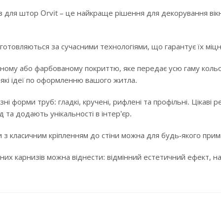
 для штор Orvit – це найкраще рішення для декорування вікн
готовляються за сучасними технологіями, що гарантує їх міцні
ному або фарбованому покриттю, яке передає усю гаму кольорі
-які ідеї по оформленню вашого житла.
ізні форми труб: гладкі, кручені, рифлені та профільні. Цікав
 та додають унікальності в інтер'єр.
 з класичним кріпленням до стіни можна для будь-якого примі
них карнизів можна віднести: відмінний естетичний ефект, над