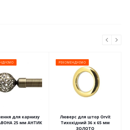
НДУЄМО
РЕКОМЕНДУЄМО
чення для карнизу
Люверс для штор Orvit
САВОНА 25 мм АНТИК
Тихохідний 36 х 65 мм
ЗОЛОТО