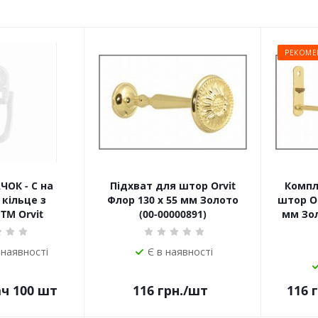
РЕКОМЕ
ЧОК - С на
Підхват для штор Orvit
Компл
кільце з
Флор 130 х 55 мм Золото
штор Or
TM Orvit
(00-00000891)
мм Зол
 наявності
Є в наявності
ач 100 шт
116
грн.
/шт
116
г