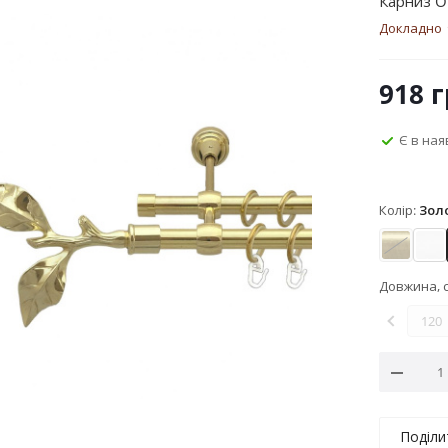
Карниз O
Докладно
918
г
Є в ная
Колір:
Зол
Антик
Ар
Довжина, 
120
Поділи