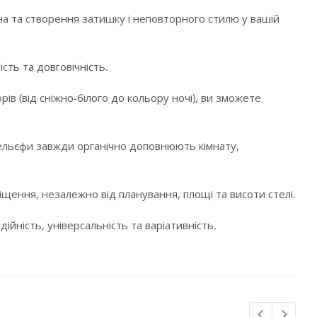
а та створення затишку і неповторного стилю у вашій
сть та довговічність.
в (від сніжно-білого до кольору ночі), ви зможете
і рельєфи завжди органічно доповнюють кімнату,
щення, незалежно від планування, площі та висоти стелі.
ійність, універсальність та варіативність.