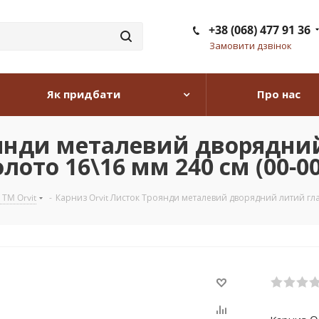
+38 (068) 477 91 36
Замовити дзвінок
Як придбати
Про нас
оянди металевий дворядни
лото 16\16 мм 240 см (00-0
 TM Orvit
-
Карниз Orvit Листок Троянди металевий дворядний литий глад