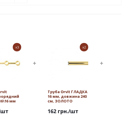
x3
x2
rvit
Труба Orvit ГЛАДКА
ворядний
16 мм, довжина 240
16\16 мм
см, ЗОЛОТО
/шт
162 грн.
/шт