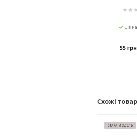
Є в н
55
грн
Схожі това
СТАРА МОДЕЛЬ