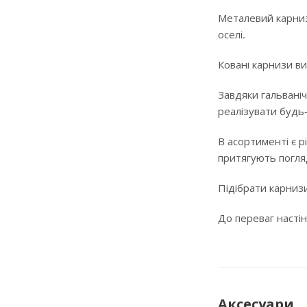
Металевий карниз
оселі.
Ковані карнизи ви
Завдяки гальваніч
реалізувати будь
В асортименті є р
притягують погляд
Підібрати карнизи
До переваг настін
Аксесуари