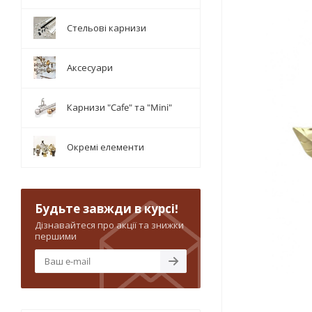
Стельові карнизи
Аксесуари
Карнизи "Cafe" та "Mini"
Окремі елементи
Будьте завжди в курсі!
Дізнавайтеся про акції та знижки
першими