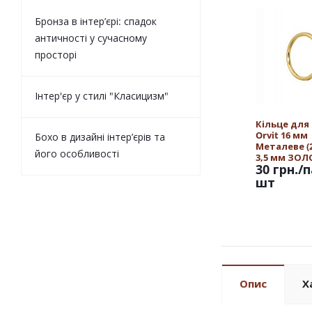
Бронза в інтер’єрі: спадок
античності у сучасному
просторі
Інтер'єр у стилі "Класицизм"
Кільце для
Orvit 16 мм
Бохо в дизайні інтер’єрів та
Металеве (25
його особливості
3,5 мм ЗО
30 грн.
/п
шт
Опис
Х