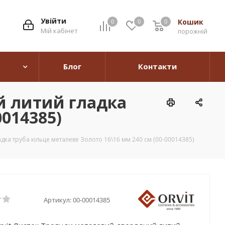
Увійти
Кошик
0
0
0
0
Мій кабінет
порожній
Блог
Контакти
й литий гладка
0014385)
ка труба кільце металеве Золото 16\16 мм 240 см (00-00014385)
Артикул:
00-00014385