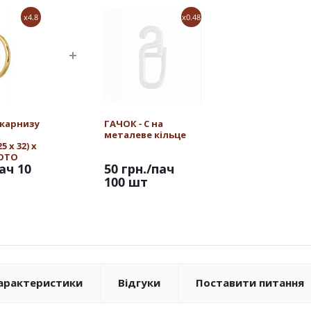
x4.8
x0.48
 карнизу
ГАЧОК - С на
металеве кільце
 х 32) х
ЛОТО
ач 10
50 грн.
/пач
100 шт
арактеристики
Відгуки
Поставити питання