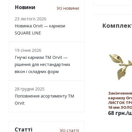
Новини
Усі новини
23 лютого 2026
Комплект
Новинка Orvit — карнизи
SQUARE LINE
19 січня 2026
Гнучкі карнизи TM Orvit —
рішення для нестандартних
вікон і складних форм
28 грудня 2025
Закінчення
Поповнення асортименту TM
карнизу Orv
ЛИСТОК Т
Orvit
16 мм ЗОЛ
68 грн.
/
Статті
Усі статті