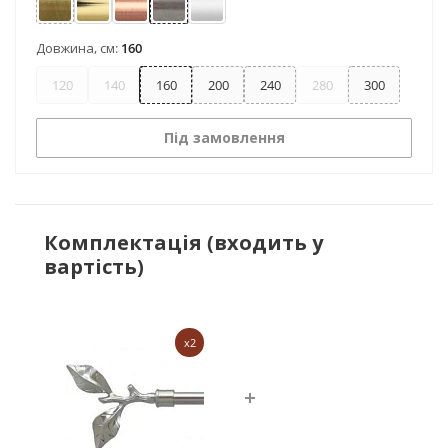
Антик
Золото
Мідь
Нержавіюча сталь
Сатин
Довжина, см:
160
120
140
160
200
240
280
300
Під замовлення
Комплектація (входить у
вартість)
x2