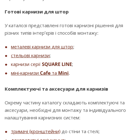
Готові карнизи для штор
У каталозі представлені готові карнизні рішення для
різних типів інтер’єрів і способів монтажу:
металеві карнизи для штор
;
стельові карнизи
;
карнизи серії
SQUARE LINE
;
міні-карнизи
Cafe
та
Mini
.
Комплектуючі та аксесуари для карнизів
Окрему частину каталогу складають комплектуючі та
аксесуари, необхідні для монтажу та індивідуального
налаштування карнизних систем:
тримачі (кронштейни)
до стіни та стелі;