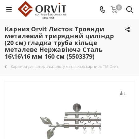
0
Карниз Orvit Листок Троянди
металевий трирядний циліндр
(20 см) гладка труба кільце
металеве Нержавіюча Сталь
16\16\16 мм 160 см (5503379)
Карнизи для штор з каталогу металевих карнизів TM Orvit