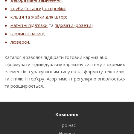
декоративні закінчення
;
труби (штанги) та профілі
;
кільця та жабки для штор
;
магнітні підв’язки
та
підхвати (розети)
;
гардинні палиці
;
люверси
.
Каталог дозволяє підібрати готовий карниз або
сформувати індивідуальну карнизну систему з окремих
елементів з урахуванням типу вікна, формату текстилю
та стилю інтер’єру. Асортимент регулярно оновлюється
та розширюється.
Компанія
Про нас
Новини