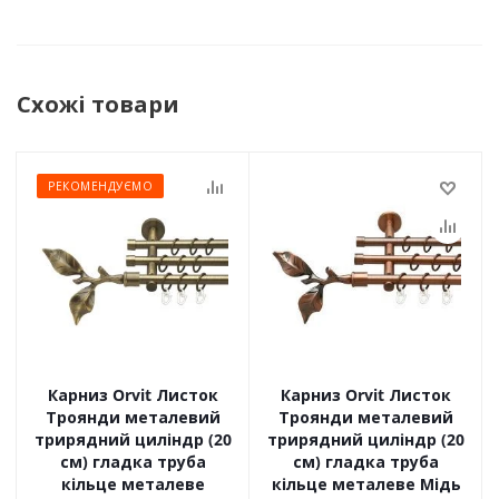
Схожі товари
РЕКОМЕНДУЄМО
Карниз Orvit Листок
Карниз Orvit Листок
Троянди металевий
Троянди металевий
трирядний циліндр (20
трирядний циліндр (20
см) гладка труба
см) гладка труба
кільце металеве
кільце металеве Мідь