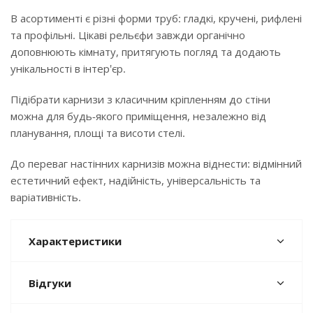
В асортименті є різні форми труб: гладкі, кручені, рифлені
та профільні. Цікаві рельєфи завжди органічно
доповнюють кімнату, притягують погляд та додають
унікальності в інтер'єр.
Підібрати карнизи з класичним кріпленням до стіни
можна для будь-якого приміщення, незалежно від
планування, площі та висоти стелі.
До переваг настінних карнизів можна віднести: відмінний
естетичний ефект, надійність, універсальність та
варіативність.
Характеристики
Відгуки