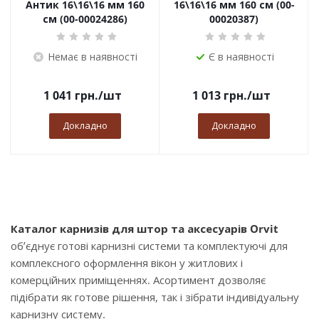
Антик 16\16\16 мм 160
16\16\16 мм 160 см (00-
см (00-00024286)
00020387)
Немає в наявності
Є в наявності
1 041
грн.
/шт
1 013
грн.
/шт
Докладно
Докладно
Каталог карнизів для штор та аксесуарів Orvit
об’єднує готові карнизні системи та комплектуючі для
комплексного оформлення вікон у житлових і
комерційних приміщеннях. Асортимент дозволяє
підібрати як готове рішення, так і зібрати індивідуальну
карнизну систему.