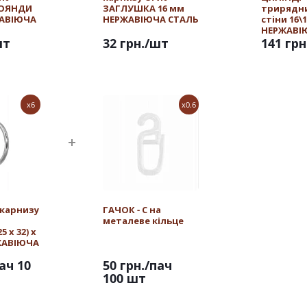
РОЯНДИ
ЗАГЛУШКА 16 мм
трирядн
ЖАВІЮЧА
НЕРЖАВІЮЧА СТАЛЬ
стіни 16\
НЕРЖАВІ
шт
32 грн.
/шт
141 грн
x6
x0.6
 карнизу
ГАЧОК - С на
металеве кільце
 х 32) х
РЖАВІЮЧА
ач 10
50 грн.
/пач
100 шт