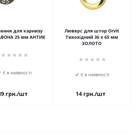
чення для карнизу
Люверс для штор Orvit
САВОНА 25 мм АНТИК
Тихохідний 36 х 65 мм
ЗОЛОТО
Є в наявності
Є в наявності
14
грн.
/шт
89
грн.
/шт