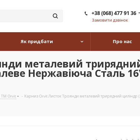
+38 (068) 477 91 36
Замовити дзвінок
Як придбати
Про нас
янди металевий трирядний
алеве Нержавіюча Сталь 16
 TM Orvit
-
Карниз Orvit Листок Троянди металевий трирядний циліндр (2