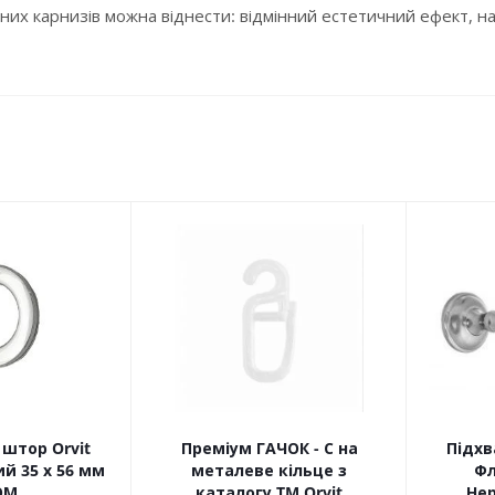
них карнизів можна віднести: відмінний естетичний ефект, над
штор Orvit
Преміум ГАЧОК - С на
Підхв
й 35 х 56 мм
металеве кільце з
Фл
ОМ
каталогу TM Orvit
Не