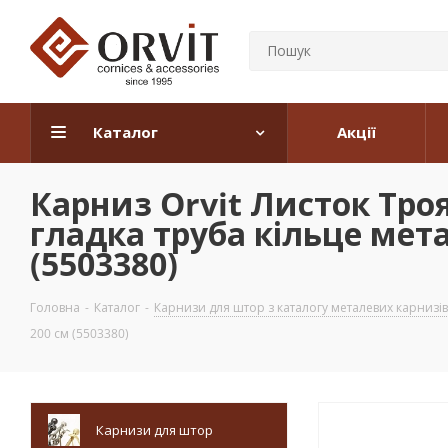
Каталог
Акції
Карниз Orvit Листок Тро
гладка труба кільце мет
(5503380)
Головна
-
Каталог
-
Карнизи для штор з каталогу металевих карнизів
200 см (5503380)
Карнизи для штор