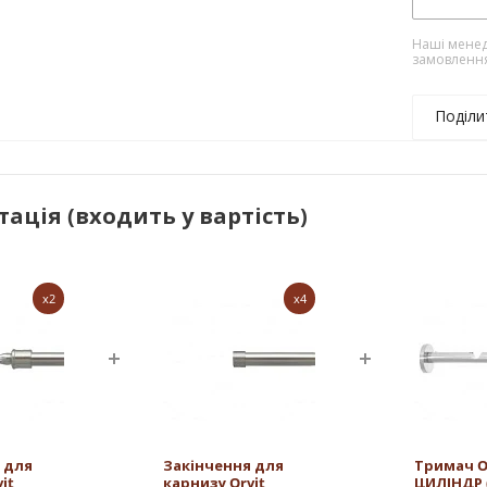
Наші менед
замовленн
Поділи
ація (входить у вартість)
x2
x4
 для
Закінчення для
Тримач O
it
карнизу Orvit
ЦИЛІНДР (