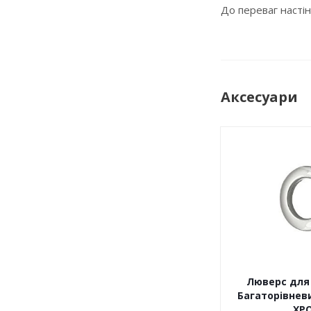
До переваг настін
Аксесуари
Люверс для 
Багаторівневи
ХР