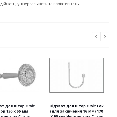
ійність, універсальність та варіативність.
ат для штор Orvit
Підхват для штор Orvit Гак
ор 130 х 55 мм
(для закінчення 16 мм) 170
ржавіюча Сталь
Х 90 мм Нержавіюча Сталь