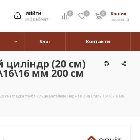
Увійти
Кошик
0
0
0
0
Мій кабінет
порожній
Блог
Контакти
 циліндр (20 см)
\16\16 мм 200 см
0 см) гладка труба кільце металеве Нержавіюча Сталь 16\16\16 мм