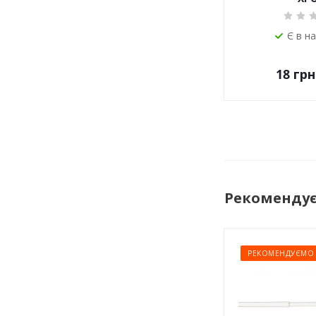
Є в н
18
грн
Рекоменду
РЕКОМЕНДУЄМО