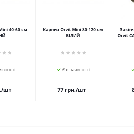
Mini 40-60 см
Карниз Orvit Mini 80-120 см
Закін
ИЙ
БІЛИЙ
Orvit 
аявності
Є в наявності
.
/шт
77
грн.
/шт