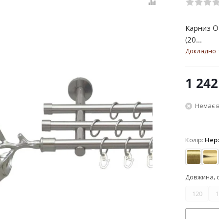
Карниз O
(20...
Докладно
1 242
Немає в
Колір:
Нер
Антик
Зо
Довжина, 
120
1