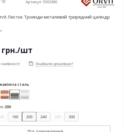
Артикул:
5503380
rvit Листок Троянди металевий трирядний циліндр
грн.
/шт
 наявності
Знайшли дешевше?
жавіюча сталь
лото
Мідь
Нержавіюча сталь
Сатин
см:
200
40
160
200
240
280
300
Під замовлення