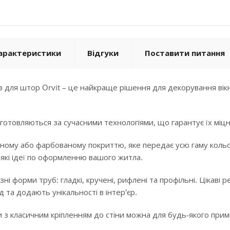
арактеристики
Відгуки
Поставити питання
 для штор Orvit – це найкраще рішення для декорування вікн
готовляються за сучасними технологіями, що гарантує їх міцні
ному або фарбованому покриттю, яке передає усю гаму кольорі
-які ідеї по оформленню вашого житла.
ізні форми труб: гладкі, кручені, рифлені та профільні. Цікав
 та додають унікальності в інтер'єр.
 з класичним кріпленням до стіни можна для будь-якого примі