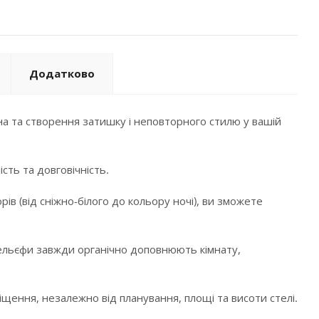
Додатково
а та створення затишку і неповторного стилю у вашій
сть та довговічність.
в (від сніжно-білого до кольору ночі), ви зможете
і рельєфи завжди органічно доповнюють кімнату,
щення, незалежно від планування, площі та висоти стелі.