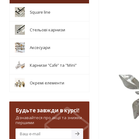
Square line
Стельові карнизи
Аксесуари
Карнизи "Cafe" та "Mini"
Окремі елементи
Будьте завжди в курсі!
Дізнавайтеся про акції та знижки
першими