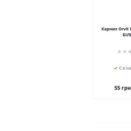
Карниз Orvit 
БІЛ
Є в н
55
грн