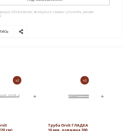
жери обов'язково зв'яжуться з вами і уточнять умови
я
тись
x2
x3
rvit
Труба Orvit ГЛАДКА
20 см)
16 мм, довжина 200