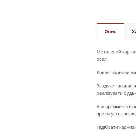
Опис
Х
Металевий карниз
оселі.
Ковані карнизи ви
Завдяки гальваніч
реалізувати будь
В асортименті є р
притягують погляд
Підібрати карнизи