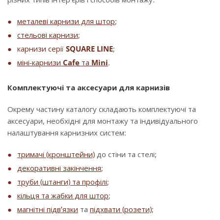
металеві карнизи для штор
;
стельові карнизи
;
карнизи серії
SQUARE LINE
;
міні-карнизи
Cafe
та
Mini
.
Комплектуючі та аксесуари для карнизів
Окрему частину каталогу складають комплектуючі та
аксесуари, необхідні для монтажу та індивідуального
налаштування карнизних систем:
тримачі (кронштейни)
до стіни та стелі;
декоративні закінчення
;
труби (штанги) та профілі
;
кільця та жабки для штор
;
магнітні підв’язки
та
підхвати (розети)
;