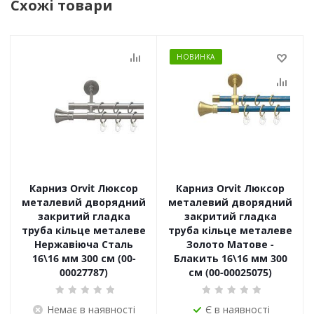
Схожі товари
НОВИНКА
Карниз Orvit Люксор
Карниз Orvit Люксор
металевий дворядний
металевий дворядний
закритий гладка
закритий гладка
труба кільце металеве
труба кільце металеве
Нержавіюча Сталь
Золото Матове -
16\16 мм 300 см (00-
Блакить 16\16 мм 300
00027787)
см (00-00025075)
Немає в наявності
Є в наявності