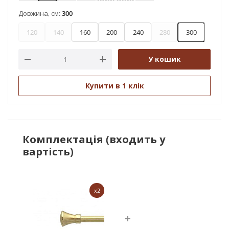
Довжина, см:
300
120
140
160
200
240
280
300
У кошик
Купити в 1 клік
Комплектація (входить у
вартість)
x2