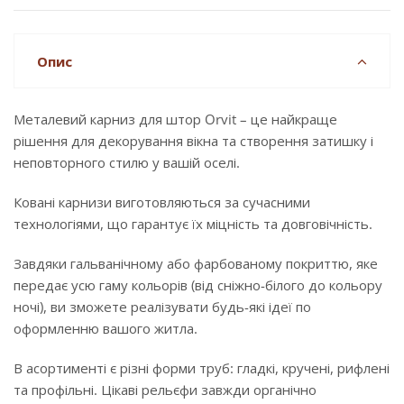
Опис
Металевий карниз для штор Orvit – це найкраще
рішення для декорування вікна та створення затишку і
неповторного стилю у вашій оселі.
Ковані карнизи виготовляються за сучасними
технологіями, що гарантує їх міцність та довговічність.
Завдяки гальванічному або фарбованому покриттю, яке
передає усю гаму кольорів (від сніжно-білого до кольору
ночі), ви зможете реалізувати будь-які ідеї по
оформленню вашого житла.
В асортименті є різні форми труб: гладкі, кручені, рифлені
та профільні. Цікаві рельєфи завжди органічно