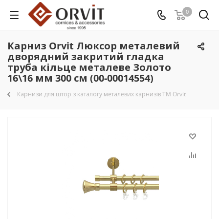
0
Карниз Orvit Люксор металевий
дворядний закритий гладка
труба кільце металеве Золото
16\16 мм 300 см (00-00014554)
Карнизи для штор з каталогу металевих карнизів TM Orvit