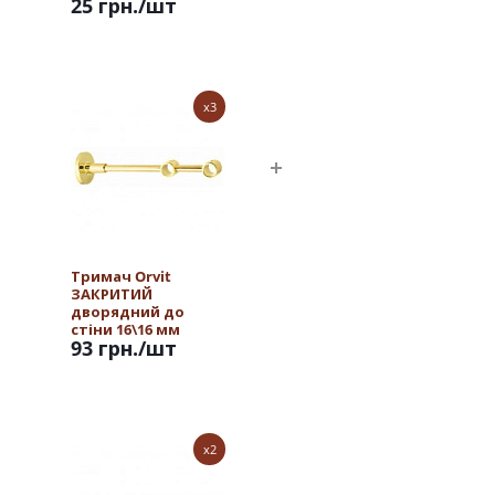
25 грн.
/шт
x3
Тримач Orvit
ЗАКРИТИЙ
дворядний до
стіни 16\16 мм
93 грн.
/шт
ЗОЛОТО
x2