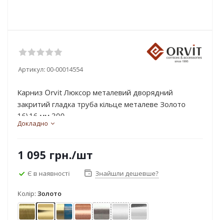
Артикул:
00-00014554
Карниз Orvit Люксор металевий дворядний
закритий гладка труба кільце металеве Золото
16\16 мм 300...
Докладно
1 095
грн.
/шт
Є в наявності
Знайшли дешевше?
Колір:
Золото
Антик
Золото
Золото матове - блакить
Мідь
Нержавіюча сталь
Сатин
Хром