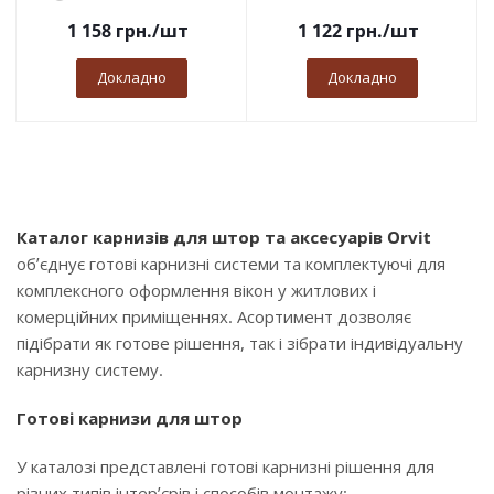
1 158
грн.
/шт
1 122
грн.
/шт
Докладно
Докладно
Каталог карнизів для штор та аксесуарів Orvit
об’єднує готові карнизні системи та комплектуючі для
комплексного оформлення вікон у житлових і
комерційних приміщеннях. Асортимент дозволяє
підібрати як готове рішення, так і зібрати індивідуальну
карнизну систему.
Готові карнизи для штор
У каталозі представлені готові карнизні рішення для
різних типів інтер’єрів і способів монтажу: