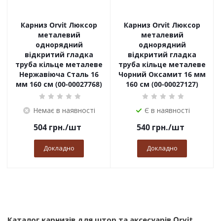
Карниз Orvit Люксор
Карниз Orvit Люксор
металевий
металевий
однорядний
однорядний
відкритий гладка
відкритий гладка
труба кільце металеве
труба кільце металеве
Нержавіюча Сталь 16
Чорний Оксамит 16 мм
мм 160 см (00-00027768)
160 см (00-00027127)
Немає в наявності
Є в наявності
504
грн.
/шт
540
грн.
/шт
Докладно
Докладно
Каталог карнизів для штор та аксесуарів Orvit