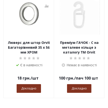
Люверс для штор Orvit
Преміум ГАЧОК - С на
Багаторівневий 35 х 56
металеве кільце з
мм ХРОМ
каталогу TM Orvit
Є в наявності
Немає в наявності
18
грн.
/шт
100
грн.
/пач 100 шт
Докладно
Докладно