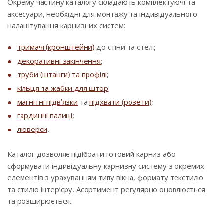
Окрему частину каталогу складають комплектуючі та
аксесуари, необхідні для монтажу та індивідуального
налаштування карнизних систем:
тримачі (кронштейни)
до стіни та стелі;
декоративні закінчення
;
труби (штанги) та профілі
;
кільця та жабки для штор
;
магнітні підв’язки
та
підхвати (розети)
;
гардинні палиці
;
люверси
.
Каталог дозволяє підібрати готовий карниз або
сформувати індивідуальну карнизну систему з окремих
елементів з урахуванням типу вікна, формату текстилю
та стилю інтер’єру. Асортимент регулярно оновлюється
та розширюється.