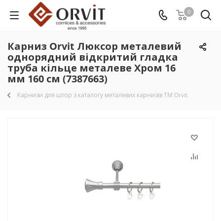
0
Карниз Orvit Люксор металевий
однорядний відкритий гладка
труба кільце металеве Хром 16
мм 160 см (7387663)
Карнизи для штор з каталогу металевих карнизів TM Orvit