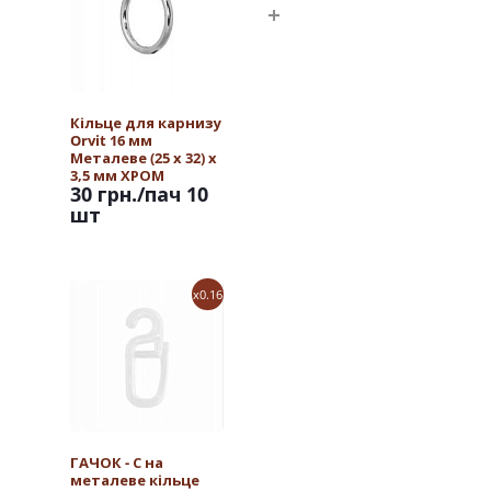
Кільце для карнизу
Orvit 16 мм
Металеве (25 х 32) х
3,5 мм ХРОМ
30 грн.
/пач 10
шт
x0.16
ГАЧОК - С на
металеве кільце