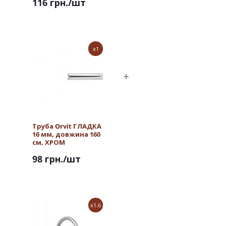
116 грн.
/шт
x1
Труба Orvit ГЛАДКА
16 мм, довжина 160
см, ХРОМ
98 грн.
/шт
x1.6