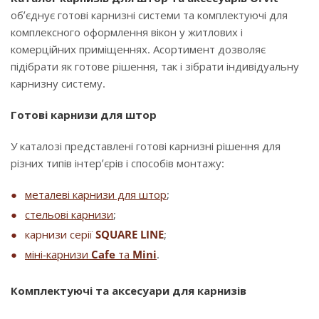
об’єднує готові карнизні системи та комплектуючі для
комплексного оформлення вікон у житлових і
комерційних приміщеннях. Асортимент дозволяє
підібрати як готове рішення, так і зібрати індивідуальну
карнизну систему.
Готові карнизи для штор
У каталозі представлені готові карнизні рішення для
різних типів інтер’єрів і способів монтажу:
металеві карнизи для штор
;
стельові карнизи
;
карнизи серії
SQUARE LINE
;
міні-карнизи
Cafe
та
Mini
.
Комплектуючі та аксесуари для карнизів