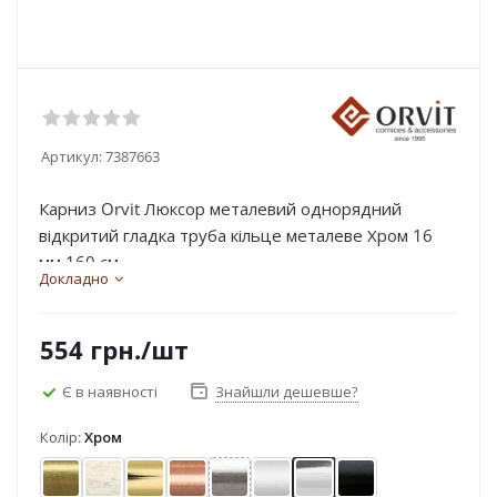
Артикул:
7387663
Карниз Orvit Люксор металевий однорядний
відкритий гладка труба кільце металеве Хром 16
мм 160 см...
Докладно
554
грн.
/шт
Є в наявності
Знайшли дешевше?
Колір:
Хром
Антик
Біле золото
Золото
Мідь
Нержавіюча сталь
Сатин
Хром
Чорний оксамит