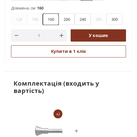
Довжина, см:
160
120
140
160
200
240
280
300
У кошик
Купити в 1 клік
Комплектація (входить у
вартість)
x2