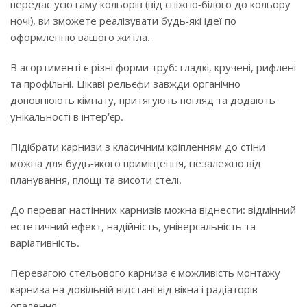
передає усю гаму кольорів (від сніжно-білого до кольору
ночі), ви зможете реалізувати будь-які ідеї по
оформленню вашого житла.
В асортименті є різні форми труб: гладкі, кручені, рифлені
та профільні. Цікаві рельєфи завжди органічно
доповнюють кімнату, притягують погляд та додають
унікальності в інтер'єр.
Підібрати карнизи з класичним кріпленням до стіни
можна для будь-якого приміщення, незалежно від
планування, площі та висоти стелі.
До переваг настінних карнизів можна віднести: відмінний
естетичний ефект, надійність, універсальність та
варіативність.
Перевагою стельового карниза є можливість монтажу
карниза на довільній відстані від вікна і радіаторів
опалення.