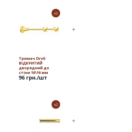
x2
Тримач Orvit
ВІДКРИТИЙ
дворядний до
стіни 16\16 мм
96 грн.
/шт
ЗОЛОТО
x2