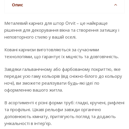
Опис
Металевий карниз для штор Orvit – це найкраще
рішення для декорування вікна та створення затишку і
неповторного стилю у вашій оселі.
Ковані карнизи виготовляються за сучасними
технологіями, що гарантує їх міцність та довговічність.
Завдяки гальванічному або фарбованому покриттю, яке
передає усю гаму кольорів (від сніжно-білого до кольору
ночі), ви зможете реалізувати будь-які ідеї по
оформленню вашого житла.
В асортименті є різні форми труб: гладкі, кручені, рифлені
та профільні. Цікаві рельєфи завжди органічно
доповнюють кімнату, притягують погляд та додають
унікальності в інтер'єр.