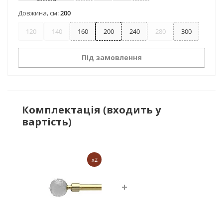
Довжина, см:
200
120
140
160
200
240
280
300
Під замовлення
Комплектація (входить у
вартість)
x2