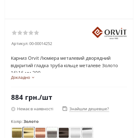
Артикул:
00-00014252
Карниз Orvit Люміера металевий дворядний
відкритий гладка труба кільце металеве Золото
16\16 мм 200...
Докладно
884
грн.
/шт
Немає в наявності
Знайшли дешевше?
Колір:
Золото
Антик
Золото
Мідь
Нержавіюча сталь
Онікс
Сатин
Хром