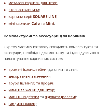
металеві карнизи для штор
;
стельові карнизи
;
карнизи серії
SQUARE LINE
;
міні-карнизи
Cafe
та
Mini
.
Комплектуючі та аксесуари для карнизів
Окрему частину каталогу складають комплектуючі та
аксесуари, необхідні для монтажу та індивідуального
налаштування карнизних систем:
тримачі (кронштейни)
до стіни та стелі;
декоративні закінчення
;
труби (штанги) та профілі
;
кільця та жабки для штор
;
магнітні підв’язки
та
підхвати (розети)
;
гардинні палиці
;