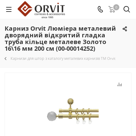
0
Карниз Orvit Люміера металевий
дворядний відкритий гладка
труба кільце металеве Золото
16\16 мм 200 см (00-00014252)
Карнизи для штор з каталогу металевих карнизів TM Orvit