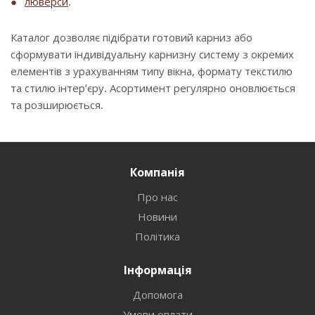
люверси
.
Каталог дозволяє підібрати готовий карниз або
сформувати індивідуальну карнизну систему з окремих
елементів з урахуванням типу вікна, формату текстилю
та стилю інтер’єру. Асортимент регулярно оновлюється
та розширюється.
Компанія
Про нас
Новини
Політика
Інформація
Допомога
Умови оплати