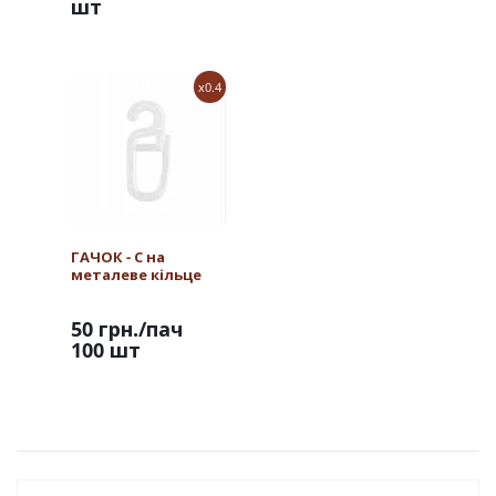
шт
x0.4
ГАЧОК - С на
металеве кільце
50 грн.
/пач
100 шт