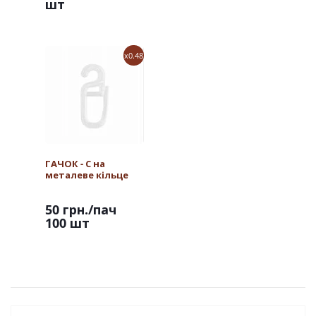
шт
x0.48
ГАЧОК - С на
металеве кільце
50 грн.
/пач
100 шт