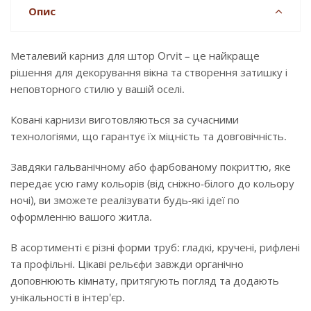
Опис
Металевий карниз для штор Orvit – це найкраще
рішення для декорування вікна та створення затишку і
неповторного стилю у вашій оселі.
Ковані карнизи виготовляються за сучасними
технологіями, що гарантує їх міцність та довговічність.
Завдяки гальванічному або фарбованому покриттю, яке
передає усю гаму кольорів (від сніжно-білого до кольору
ночі), ви зможете реалізувати будь-які ідеї по
оформленню вашого житла.
В асортименті є різні форми труб: гладкі, кручені, рифлені
та профільні. Цікаві рельєфи завжди органічно
доповнюють кімнату, притягують погляд та додають
унікальності в інтер'єр.