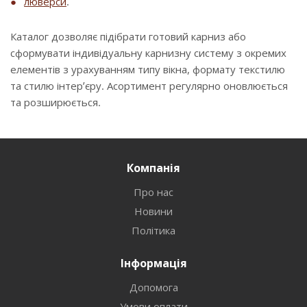
люверси
.
Каталог дозволяє підібрати готовий карниз або
сформувати індивідуальну карнизну систему з окремих
елементів з урахуванням типу вікна, формату текстилю
та стилю інтер’єру. Асортимент регулярно оновлюється
та розширюється.
Компанія
Про нас
Новини
Політика
Інформація
Допомога
Умови оплати