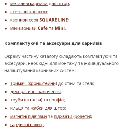
металеві карнизи для штор
;
стельові карнизи
;
карнизи серії
SQUARE LINE
;
міні-карнизи
Cafe
та
Mini
.
Комплектуючі та аксесуари для карнизів
Окрему частину каталогу складають комплектуючі та
аксесуари, необхідні для монтажу та індивідуального
налаштування карнизних систем:
тримачі (кронштейни)
до стіни та стелі;
декоративні закінчення
;
труби (штанги) та профілі
;
кільця та жабки для штор
;
магнітні підв’язки
та
підхвати (розети)
;
гардинні палиці
;