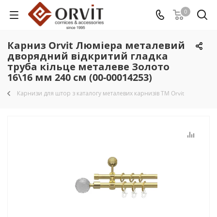
0
Карниз Orvit Люміера металевий
дворядний відкритий гладка
труба кільце металеве Золото
16\16 мм 240 см (00-00014253)
Карнизи для штор з каталогу металевих карнизів TM Orvit