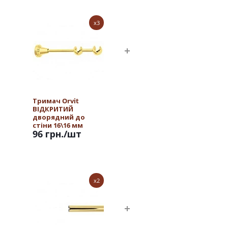
x3
Тримач Orvit
ВІДКРИТИЙ
дворядний до
стіни 16\16 мм
96 грн.
/шт
ЗОЛОТО
x2