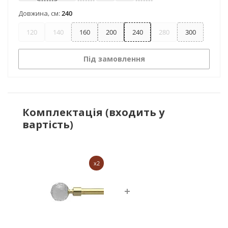
Довжина, см:
240
120
140
160
200
240
280
300
Під замовлення
Комплектація (входить у
вартість)
x2