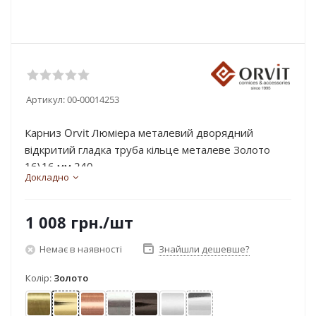
Артикул:
00-00014253
Карниз Orvit Люміера металевий дворядний
відкритий гладка труба кільце металеве Золото
16\16 мм 240...
Докладно
1 008
грн.
/шт
Немає в наявності
Знайшли дешевше?
Колір:
Золото
Антик
Золото
Мідь
Нержавіюча сталь
Онікс
Сатин
Хром