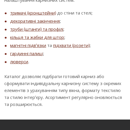
налаштування карнизних систем:
тримачі (кронштейни)
до стіни та стелі;
декоративні закінчення
;
труби (штанги) та профілі
;
кільця та жабки для штор
;
магнітні підв’язки
та
підхвати (розети)
;
гардинні палиці
;
люверси
.
Каталог дозволяє підібрати готовий карниз або
сформувати індивідуальну карнизну систему з окремих
елементів з урахуванням типу вікна, формату текстилю
та стилю інтер’єру. Асортимент регулярно оновлюється
та розширюється.