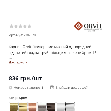
Артикул:
7387670
Карниз Orvit Люміера металевий однорядний
відкритий гладка труба кільце металеве Хром 16
мм...
Докладно
836
грн.
/шт
Немає в наявності
Знайшли дешевше?
Колір:
Хром
Антик
Золото
Мідь
Нержавіюча сталь
Онікс
Сатин
Хром