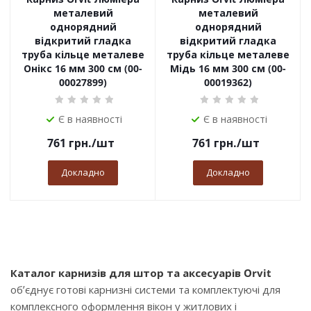
металевий
металевий
однорядний
однорядний
відкритий гладка
відкритий гладка
труба кільце металеве
труба кільце металеве
Онікс 16 мм 300 см (00-
Мідь 16 мм 300 см (00-
00027899)
00019362)
Є в наявності
Є в наявності
761
грн.
/шт
761
грн.
/шт
Докладно
Докладно
Каталог карнизів для штор та аксесуарів Orvit
об’єднує готові карнизні системи та комплектуючі для
комплексного оформлення вікон у житлових і