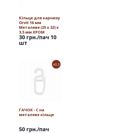
Кільце для карнизу
Orvit 16 мм
Металеве (25 х 32) х
3,5 мм ХРОМ
30 грн.
/пач 10
шт
x0.3
ГАЧОК - С на
металеве кільце
50 грн.
/пач