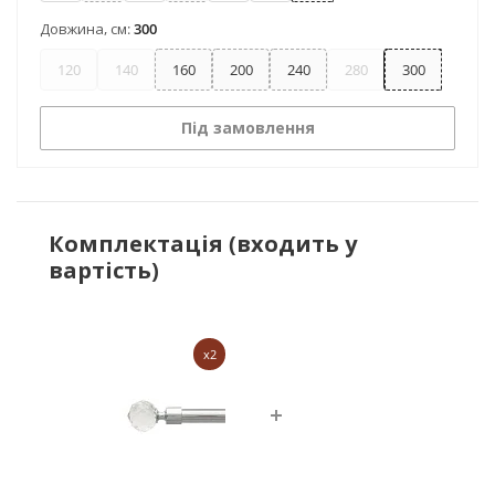
Довжина, см:
300
120
140
160
200
240
280
300
Під замовлення
Комплектація (входить у
вартість)
x2