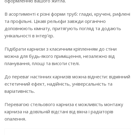
оформленню вашого житла.
В асортименті є різні форми труб: гладкі, кручені, рифлені
та профільні. Цікаві рельєфи завжди органічно
доповнюють кімнату, притягують погляд та додають
унікальності в інтер'єр.
Підібрати карнизи з класичним кріпленням до стіни
можна для будь-якого приміщення, незалежно від
планування, площі та висоти стелі.
До переваг настінних карнизів можна віднести: відмінний
естетичний ефект, надійність, універсальність та
варіативність.
Перевагою стельового карниза є можливість монтажу
карниза на довільній відстані від вікна і радіаторів
опалення.