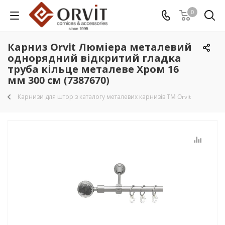
0
Карниз Orvit Люміера металевий
однорядний відкритий гладка
труба кільце металеве Хром 16
мм 300 см (7387670)
Карнизи для штор з каталогу металевих карнизів TM Orvit