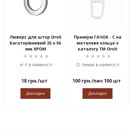
Люверс для штор Orvit
Преміум ГАЧОК - С на
Багаторівневий 35 х 56
металеве кільце з
мм ХРОМ
каталогу TM Orvit
Є в наявності
Немає в наявності
18
грн.
/шт
100
грн.
/пач 100 шт
Докладно
Докладно