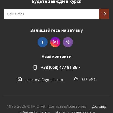
Будьте завжди в курсі!
Залишайтесь на зв'язку
Наші контакти
+38 (068) 477 91 36
м.Львів
sale.orvit@gmail.com
1995-2026 ©TM Orvit . Cornices&Accessories
Договір
публічної оферти
Налаштування cookie