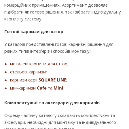
комерційних приміщеннях. Асортимент дозволяє
підібрати як готове рішення, так і зібрати індивідуальну
карнизну систему.
Готові карнизи для штор
У каталозі представлені готові карнизні рішення для
різних типів інтер’єрів і способів монтажу:
металеві карнизи для штор
;
стельові карнизи
;
карнизи серії
SQUARE LINE
;
міні-карнизи
Cafe
та
Mini
.
Комплектуючі та аксесуари для карнизів
Окрему частину каталогу складають комплектуючі та
аксесуари, необхідні для монтажу та індивідуального