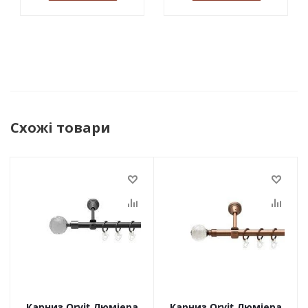
Схожі товари
Карниз Orvit Люміера
Карниз Orvit Люміера