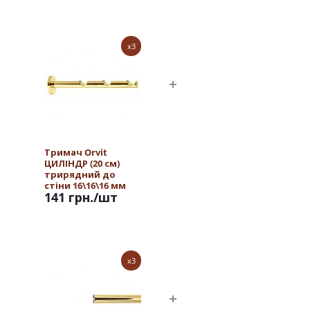
x3
Тримач Orvit
ЦИЛІНДР (20 см)
трирядний до
стіни 16\16\16 мм
141 грн.
/шт
ЗОЛОТО
x3