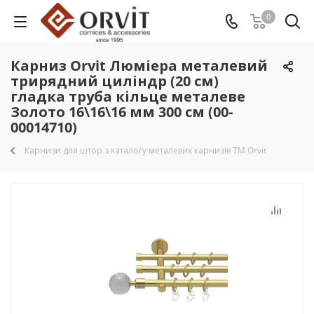
0
Карниз Orvit Люміера металевий
трирядний циліндр (20 см)
гладка труба кільце металеве
Золото 16\16\16 мм 300 см (00-
00014710)
Карнизи для штор з каталогу металевих карнизів TM Orvit