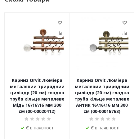
Карниз Orvit Люміера
Карниз Orvit Люміера
металевий трирядний
металевий трирядний
циліндр (20 см) гладка
циліндр (20 см) гладка
труба кільце металеве
труба кільце металеве
Мідь 16\16\16 мм 300
Антик 16\16\16 мм 300
см (00-00020412)
см (00-00015768)
Є в наявності
Є в наявності