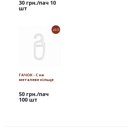
30 грн.
/пач 10
шт
x0.9
ГАЧОК - С на
металеве кільце
50 грн.
/пач
100 шт