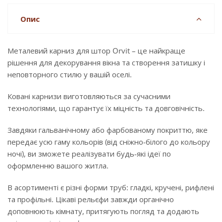
Опис
Металевий карниз для штор Orvit – це найкраще
рішення для декорування вікна та створення затишку і
неповторного стилю у вашій оселі.
Ковані карнизи виготовляються за сучасними
технологіями, що гарантує їх міцність та довговічність.
Завдяки гальванічному або фарбованому покриттю, яке
передає усю гаму кольорів (від сніжно-білого до кольору
ночі), ви зможете реалізувати будь-які ідеї по
оформленню вашого житла.
В асортименті є різні форми труб: гладкі, кручені, рифлені
та профільні. Цікаві рельєфи завжди органічно
доповнюють кімнату, притягують погляд та додають