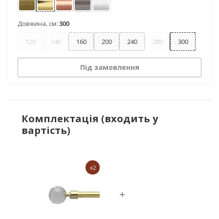
Антик
Золото
Мідь
Нержавіюча сталь
Сатин
Довжина, см:
300
120
140
160
200
240
280
300
Під замовлення
Комплектація (входить у
вартість)
x2