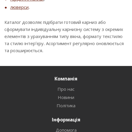
люверси
.
Каталог дозволяє підібрати готовий карниз або
сформувати індивідуальну карнизну систему з окремих
елементів з урахуванням типу вікна, формату текстилю
та стилю інтер’єру. Асортимент регулярно оновлюється
та розширюється.
Компанія
Про нас
Новини
Політика
Інформація
Допомога