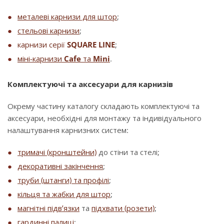
металеві карнизи для штор
;
стельові карнизи
;
карнизи серії
SQUARE LINE
;
міні-карнизи
Cafe
та
Mini
.
Комплектуючі та аксесуари для карнизів
Окрему частину каталогу складають комплектуючі та
аксесуари, необхідні для монтажу та індивідуального
налаштування карнизних систем:
тримачі (кронштейни)
до стіни та стелі;
декоративні закінчення
;
труби (штанги) та профілі
;
кільця та жабки для штор
;
магнітні підв’язки
та
підхвати (розети)
;
гардинні палиці
;