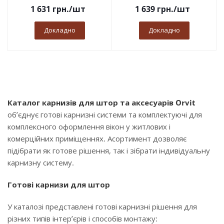
1 631
грн.
/шт
1 639
грн.
/шт
Докладно
Докладно
Каталог карнизів для штор та аксесуарів Orvit
об’єднує готові карнизні системи та комплектуючі для
комплексного оформлення вікон у житлових і
комерційних приміщеннях. Асортимент дозволяє
підібрати як готове рішення, так і зібрати індивідуальну
карнизну систему.
Готові карнизи для штор
У каталозі представлені готові карнизні рішення для
різних типів інтер’єрів і способів монтажу: