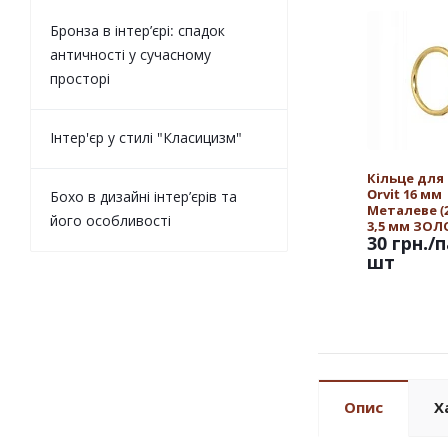
Бронза в інтер’єрі: спадок
античності у сучасному
просторі
Інтер'єр у стилі "Класицизм"
Кільце для
Orvit 16 мм
Бохо в дизайні інтер’єрів та
Металеве (25
його особливості
3,5 мм ЗО
30 грн.
/п
шт
Опис
Х