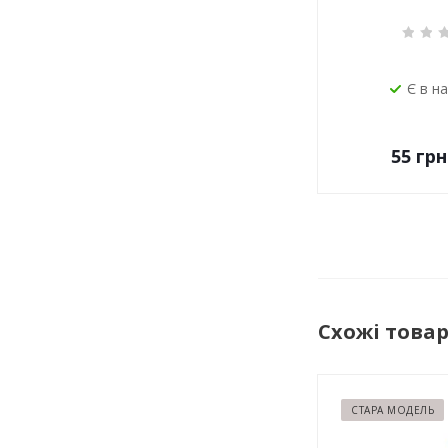
Є в н
55
грн
Схожі това
СТАРА МОДЕЛЬ