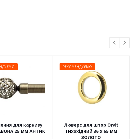
НДУЄМО
РЕКОМЕНДУЄМО
чення для карнизу
Люверс для штор Orvit
САВОНА 25 мм АНТИК
Тихохідний 36 х 65 мм
ЗОЛОТО