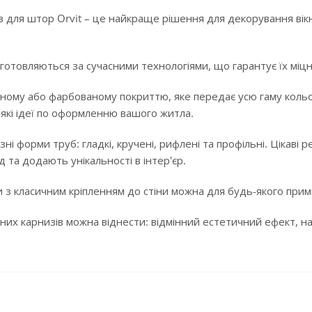
 для штор Orvit – це найкраще рішення для декорування вікн
готовляються за сучасними технологіями, що гарантує їх міцні
ному або фарбованому покриттю, яке передає усю гаму кольорі
-які ідеї по оформленню вашого житла.
ізні форми труб: гладкі, кручені, рифлені та профільні. Цікав
 та додають унікальності в інтер'єр.
 з класичним кріпленням до стіни можна для будь-якого примі
них карнизів можна віднести: відмінний естетичний ефект, над