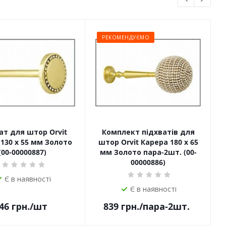
РЕКОМЕНДУЄМО
ат для штор Orvit
Комплект підхватів для
130 х 55 мм Золото
штор Orvit Карера 180 х 65
ш
(00-00000887)
мм Золото пара-2шт. (00-
00000886)
Є в наявності
Є в наявності
46
грн.
/шт
839
грн.
/пара-2шт.