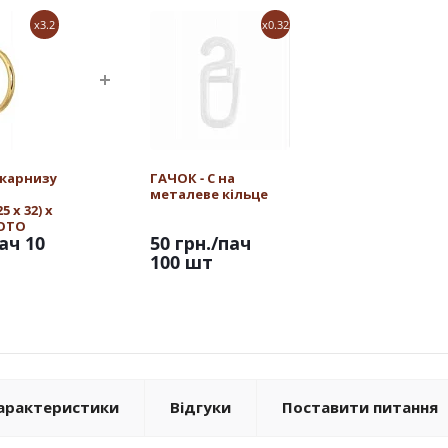
x3.2
x0.32
 карнизу
ГАЧОК - С на
металеве кільце
 х 32) х
ЛОТО
ач 10
50 грн.
/пач
100 шт
арактеристики
Відгуки
Поставити питання