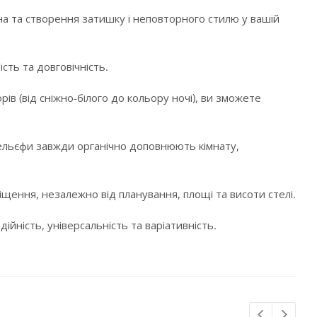
а та створення затишку і неповторного стилю у вашій
сть та довговічність.
в (від сніжно-білого до кольору ночі), ви зможете
і рельєфи завжди органічно доповнюють кімнату,
щення, незалежно від планування, площі та висоти стелі.
ійність, універсальність та варіативність.