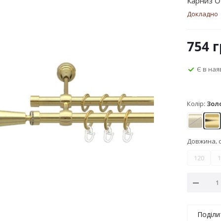
Карниз O
Докладно
754
г
Є в ная
Колір:
Зол
Антик
Зо
Довжина, 
120
1
Поділи