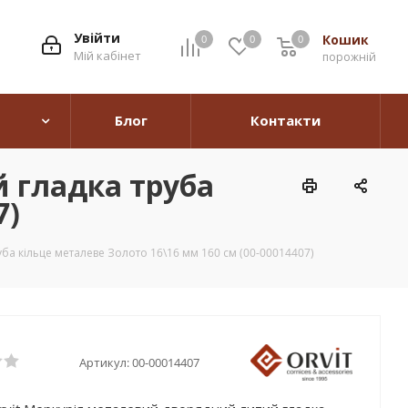
Увійти
Кошик
0
0
0
0
Мій кабінет
порожній
Блог
Контакти
 гладка труба
7)
ба кільце металеве Золото 16\16 мм 160 см (00-00014407)
Артикул:
00-00014407