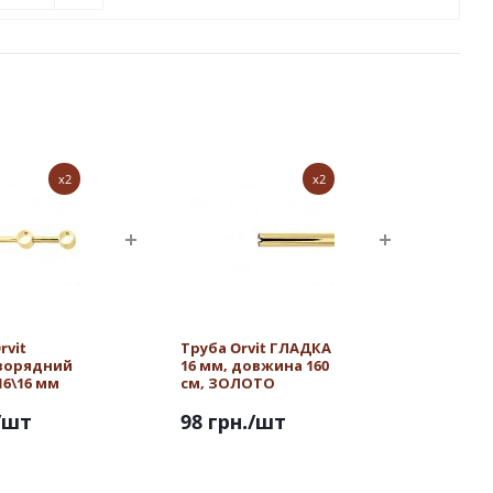
x2
x2
rvit
Труба Orvit ГЛАДКА
ворядний
16 мм, довжина 160
16\16 мм
см, ЗОЛОТО
/шт
98 грн.
/шт