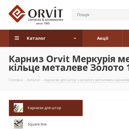
Каталог
Акції
Карниз Orvit Меркурія 
кільце металеве Золото 1
Головна
-
Каталог
-
Карнизи для штор з каталогу металевих карнизів
Карнизи для штор
Square line