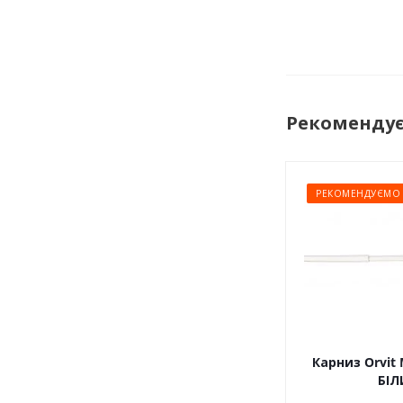
Рекоменду
РЕКОМЕНДУЄМО
Карниз Orvit 
БІЛ