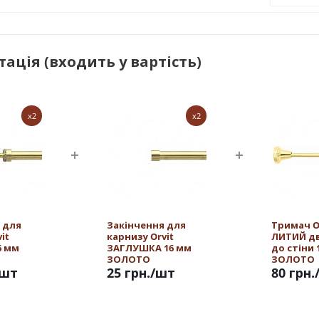
ація (входить у вартість)
x2
x2
 для
Закінчення для
Тримач O
it
карнизу Orvit
ЛИТИЙ д
6 мм
ЗАГЛУШКА 16 мм
до стіни 
ЗОЛОТО
ЗОЛОТО
/шт
25 грн.
/шт
80 грн.