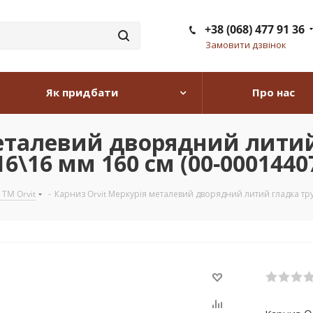
+38 (068) 477 91 36
Замовити дзвінок
Як придбати
Про нас
металевий дворядний литий
6\16 мм 160 см (00-0001440
 TM Orvit
-
Карниз Orvit Меркурія металевий дворядний литий гладка тру