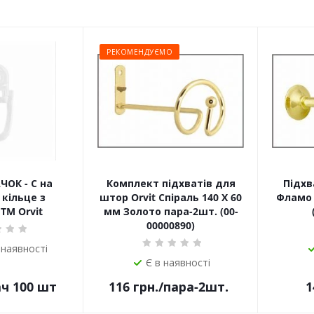
РЕКОМЕНДУЄМО
ЧОК - С на
Комплект підхватів для
Підхв
кільце з
штор Orvit Спіраль 140 Х 60
Фламо 
TM Orvit
мм Золото пара-2шт. (00-
00000890)
 наявності
Є в наявності
ач 100 шт
116
грн.
/пара-2шт.
1