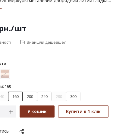
rvit Меркурія металевий дворядний литий гладка...
рн.
/шт
вності
Знайшли дешевше?
ото
лото
Мідь
см:
160
40
160
200
240
280
300
У кошик
Купити в 1 клік
тись