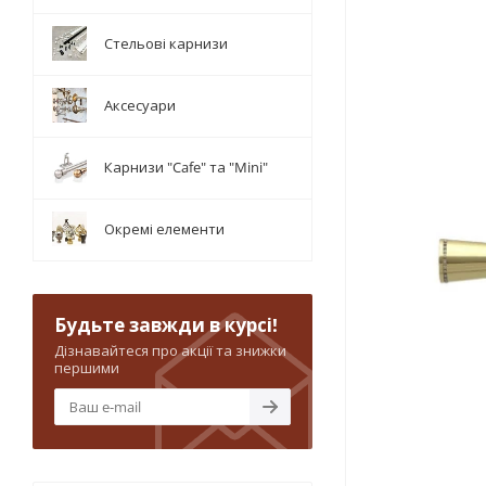
Стельові карнизи
Аксесуари
Карнизи "Cafe" та "Mini"
Окремі елементи
Будьте завжди в курсі!
Дізнавайтеся про акції та знижки
першими