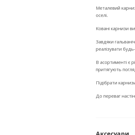
Металевий карниз
оселі.
Ковані карнизи ви
Завдяки гальваніч
реалізувати будь
В асортименті є р
притягують погляд
Підібрати карнизи
До переваг настін
Аксесуари